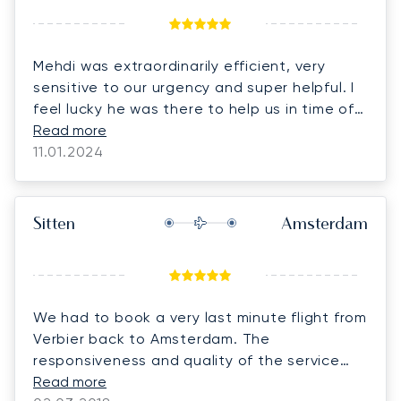
Mehdi was extraordinarily efficient, very
sensitive to our urgency and super helpful. I
feel lucky he was there to help us in time of
need, since we had to fly back to Madrid
Read more
urgently.
11.01.2024
Sitten
Amsterdam
We had to book a very last minute flight from
Verbier back to Amsterdam. The
responsiveness and quality of the service
was excellent. Thank you!
Read more