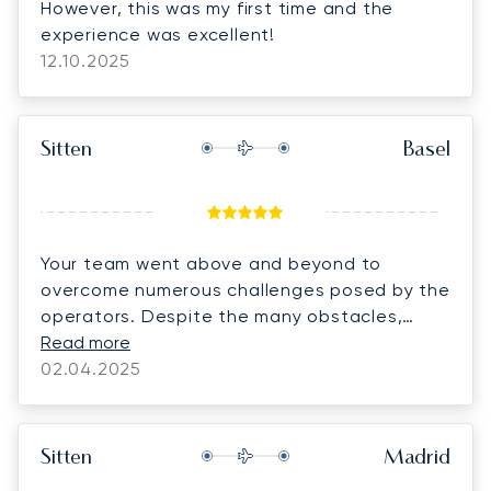
However, this was my first time and the
experience was excellent!
12.10.2025
Sitten
Basel
Your team went above and beyond to
overcome numerous challenges posed by the
operators. Despite the many obstacles,
Nuzhat Kazi did an exceptional job, ensuring
Read more
everything moved in the right direction.
02.04.2025
Thank you, Nuzhat!
Sitten
Madrid