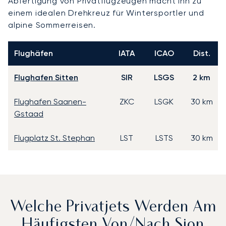
Abfertigung von Privatflugzeugen macht ihn zu
einem idealen Drehkreuz für Wintersportler und
alpine Sommerreisen.
Flughäfen
IATA
ICAO
Dist.
Flughafen Sitten
SIR
LSGS
2 km
Flughafen Saanen-
ZKC
LSGK
30 km
Gstaad
Flugplatz St. Stephan
LST
LSTS
30 km
Welche Privatjets Werden Am
Häufigsten Von/nach Sion