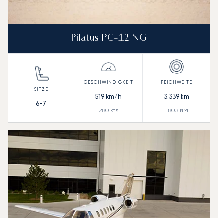
Pilatus PC-12 NG
519
km/h
3.339
km
6-7
280
kts
1.803
NM