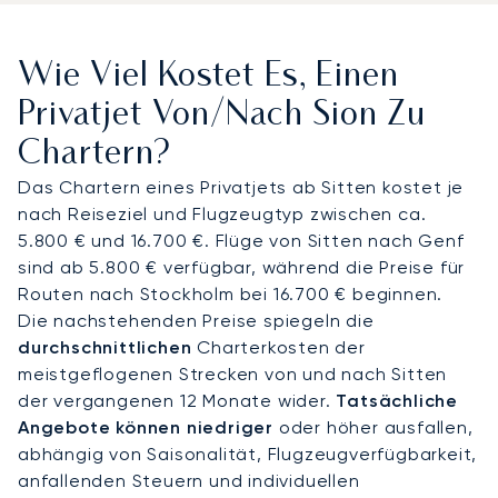
Anschluss ermöglichen. Von dort aus erreichen
Reisende Verbier in weniger als einer Stunde mit
Wie Viel Kostet Es, Einen
dem Auto, Crans-Montana in rund 30 Minuten oder
Zermatt in nur 20 Minuten per Helikopter – und
Privatjet Von/nach Sion Zu
umgehen so den Transfer vom autofreien Täsch.
Chartern?
Mit zwei Jahrzehnten Erfahrung war LunaJets der
Das Chartern eines Privatjets ab Sitten kostet je
erste europäische Privatjet-Broker, der die
nach Reiseziel und Flugzeugtyp zwischen ca.
Argus®-Zertifizierung erhielt – ein Beleg für
5.800 € und 16.700 €. Flüge von Sitten nach Genf
strenge Sicherheits- und Servicestandards. In
sind ab 5.800 € verfügbar, während die Preise für
Sitten gewährleistet unsere Expertise auch
Routen nach Stockholm bei 16.700 € beginnen.
während der alpinen Hochsaison eine zuverlässige
Die nachstehenden Preise spiegeln die
Anreise. Wir sichern Landegenehmigungen,
durchschnittlichen
Charterkosten der
koordinieren Helikopter- oder luxuriöse
meistgeflogenen Strecken von und nach Sitten
Bodentransfers und verwalten Reisepläne, wenn
der vergangenen 12 Monate wider.
Tatsächliche
die Nachfrage in den Top-Resorts am höchsten
Angebote können niedriger
oder höher ausfallen,
ist.
abhängig von Saisonalität, Flugzeugverfügbarkeit,
anfallenden Steuern und individuellen