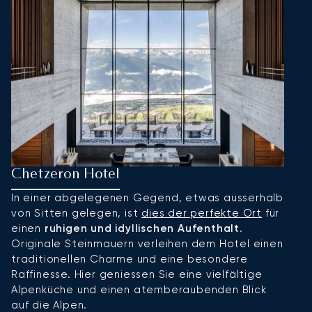
Chetzeron Hotel
H
In einer abgelegenen Gegend, etwas ausserhalb
D
von Sitten gelegen, ist
dies der perfekte Ort
für
A
einen
ruhigen und idyllischen Aufenthalt
.
au
Originale Steinmauern verleihen dem Hotel einen
w
traditionellen Charme und eine besondere
ze
Raffinesse. Hier geniessen Sie eine vielfältige
S
Alpenküche und einen atemberaubenden Blick
auf die Alpen.