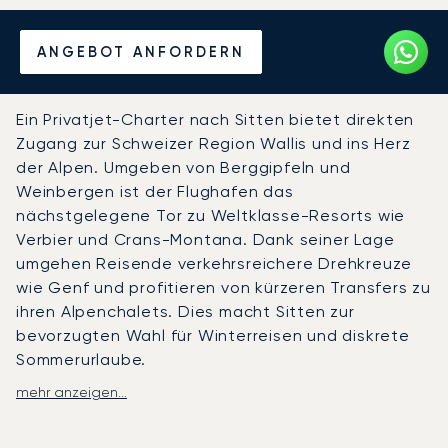
Mieten Sie einen Privatjet
ANGEBOT ANFORDERN
von/nach Sitten
Ein Privatjet-Charter nach Sitten bietet direkten
Zugang zur Schweizer Region Wallis und ins Herz
der Alpen. Umgeben von Berggipfeln und
Weinbergen ist der Flughafen das
nächstgelegene Tor zu Weltklasse-Resorts wie
Verbier und Crans-Montana. Dank seiner Lage
umgehen Reisende verkehrsreichere Drehkreuze
wie Genf und profitieren von kürzeren Transfers zu
ihren Alpenchalets. Dies macht Sitten zur
bevorzugten Wahl für Winterreisen und diskrete
Sommerurlaube.
mehr anzeigen...
LunaJets arrangiert Privatflüge zum Flughafen
Sitten (SIR), wo VIP-Lounges und
Helikoptertransfers auf Abruf einen nahtlosen