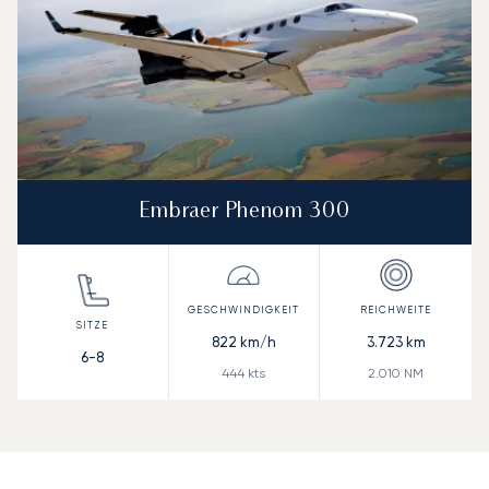
Embraer Phenom 300
822
km/h
3.723
km
6-8
444
kts
2.010
NM