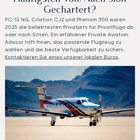
Gechartert?
PC-12 NG, Citation CJ2 und Phenom 300 waren
2025 die beliebtesten Privatjets für Privatflüge ab
oder nach Sitten. Ein erfahrener Private Aviation
Advisor hilft Ihnen, das passende Flugzeug zu
wählen und die beste Verfügbarkeit zu sichern.
Kontaktieren Sie eines unserer lokalen Büros
.
Sitten : Die 3 meistgeflogenen Flugzeugmodelle nach An
Foto des Flugzeugs
Flugzeugmodell
S
Geschwindigkeit (km/h)
Geschwindigkeit (Knoten)
Reichw
Reichweite (NM)