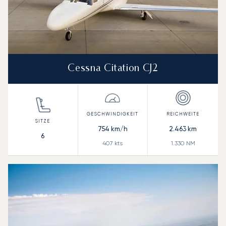
Cessna Citation CJ2
754
km/h
2.463
km
6
407
kts
1.330
NM