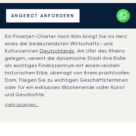
Mieten Sie einen Privatjet
ANGEBOT ANFORDERN
von/nach Köln
Ein Privatjet-Charter nach Köln bringt Sie ins Herz
eines der bedeutendsten Wirtschafts- und
Kulturzentren
Deutschlands
. Am Ufer des Rheins
gelegen, vereint die dynamische Stadt ihre Rolle
als wichtiges Finanzzentrum mit einem reichen
historischen Erbe, überragt von ihrem prachtvollen
Dom. Fliegen Sie zu wichtigen Geschäftsterminen
oder für ein exklusives Wochenende voller Kunst
und Geschichte.
mehr anzeigen...
Mit LunaJets wird jedes Detail Ihrer Reise
individuell auf Sie zugeschnitten. Das von Ihnen
gewählte Flugzeug wird zu Ihrem privaten
Refugium, ausgestattet mit erlesenen
Annehmlichkeiten und dem Gourmet-Catering