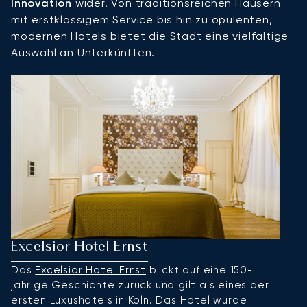
Innovation
wider. Von traditionsreichen Häusern
mit erstklassigem Service bis hin zu opulenten,
modernen Hotels bietet die Stadt eine vielfältige
Auswahl an Unterkünften.
Excelsior Hotel Ernst
H
Das
Excelsior Hotel Ernst
blickt auf eine 150-
D
jährige Geschichte zurück und gilt als eines der
C
ersten Luxushotels in Köln. Das Hotel wurde
Kö