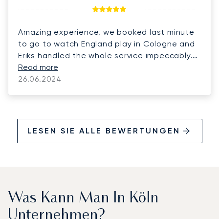
Amazing experience, we booked last minute
to go to watch England play in Cologne and
Eriks handled the whole service impeccably.
From the flight to the ground transportation.
Read more
Thank you Eriks we will continue to return to
26.06.2024
LunaJets, the best on the market! You must
also try the Pilatus PC-24, what a plane!
LESEN SIE ALLE BEWERTUNGEN
Was Kann Man In Köln
Unternehmen?