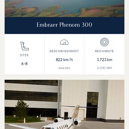
Embraer Phenom 300
822
km/h
3.723
km
6-8
444
kts
2.010
NM