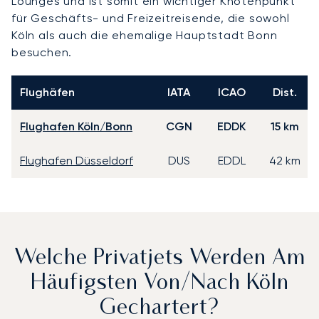
Lounges und ist somit ein wichtiger Knotenpunkt
für Geschäfts- und Freizeitreisende, die sowohl
Köln als auch die ehemalige Hauptstadt Bonn
besuchen.
Flughäfen
IATA
ICAO
Dist.
Flughafen Köln/Bonn
CGN
EDDK
15 km
Flughafen Düsseldorf
DUS
EDDL
42 km
Welche Privatjets Werden Am
Häufigsten Von/nach Köln
Gechartert?