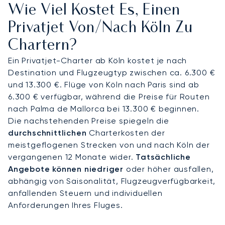
Wie Viel Kostet Es, Einen
Ihrer Wahl. Wir richten uns vollständig nach Ihrem
Zeitplan und stellen sicher, dass Sie pünktlich
Privatjet Von/nach Köln Zu
ankommen – sei es für ein entscheidendes
Chartern?
Meeting oder eine Abendvorstellung in der Kölner
Philharmonie.
Ein Privatjet-Charter ab Köln kostet je nach
Destination und Flugzeugtyp zwischen ca. 6.300 €
Als Europas erster ARGUS-zertifizierter Broker wird
und 13.300 €. Flüge von Köln nach Paris sind ab
unser Engagement für Sicherheit streng geprüft
6.300 € verfügbar, während die Preise für Routen
und ist international anerkannt. Dies gibt Ihnen
nach Palma de Mallorca bei 13.300 € beginnen.
die dokumentierte Gewissheit, dass Ihr Privatjet-
Die nachstehenden Preise spiegeln die
Charter nach Köln mit größter Sorgfalt geplant
durchschnittlichen
Charterkosten der
wird, sodass Sie mit vollem Vertrauen zu diesem
meistgeflogenen Strecken von und nach Köln der
wichtigen deutschen Reiseziel fliegen können.
vergangenen 12 Monate wider.
Tatsächliche
Angebote können niedriger
oder höher ausfallen,
abhängig von Saisonalität, Flugzeugverfügbarkeit,
anfallenden Steuern und individuellen
Anforderungen Ihres Fluges.