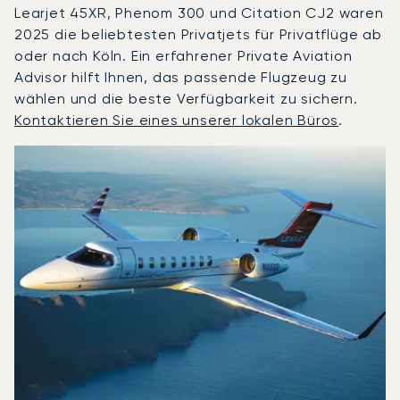
Learjet 45XR, Phenom 300 und Citation CJ2 waren
2025 die beliebtesten Privatjets für Privatflüge ab
oder nach Köln. Ein erfahrener Private Aviation
Advisor hilft Ihnen, das passende Flugzeug zu
wählen und die beste Verfügbarkeit zu sichern.
Kontaktieren Sie eines unserer lokalen Büros
.
Köln : Die 3 meistgeflogenen Flugzeugmodelle nach Anza
Foto des Flugzeugs
Flugzeugmodell
S
Geschwindigkeit (km/h)
Geschwindigkeit (Knoten)
Reichw
Reichweite (NM)