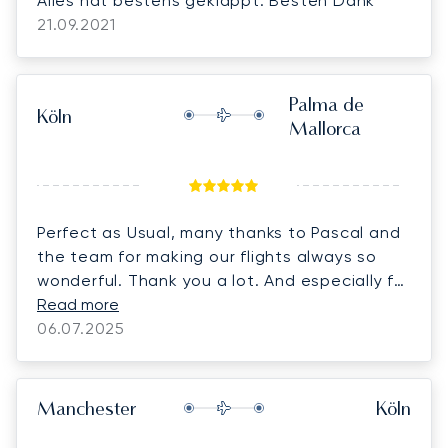
Alles hat bestens geklappt. Besten Dank
21.09.2021
Palma de
Köln
Mallorca
Perfect as Usual, many thanks to Pascal and
the team for making our flights always so
wonderful. Thank you a lot. And especially for
the Birthday present. Its a pleasure to work
Read more
with you
06.07.2025
Manchester
Köln