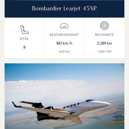
Bombardier Learjet 45XR
861
km/h
3.389
km
8
465
kts
1.830
NM