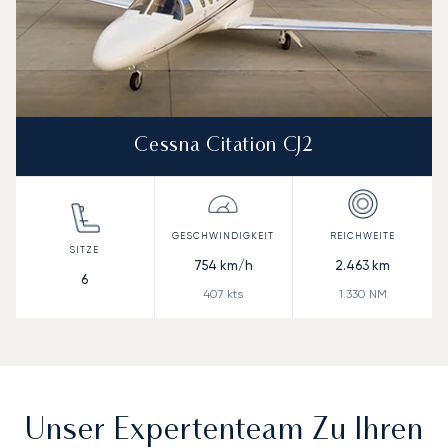
Cessna Citation CJ2
754
km/h
2.463
km
6
407
kts
1.330
NM
Unser Expertenteam Zu Ihren