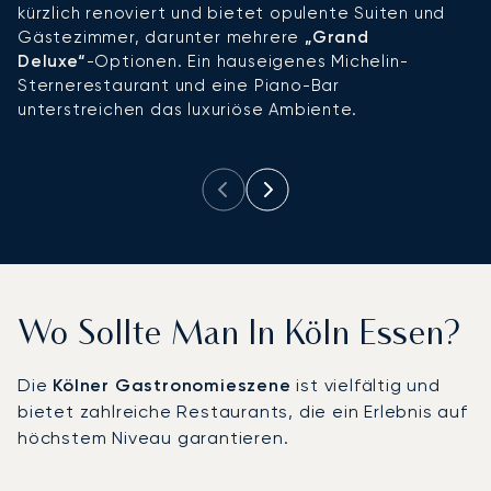
kürzlich renoviert und bietet opulente Suiten und
d
Gästezimmer, darunter mehrere
„Grand
S
Deluxe“
-Optionen. Ein hauseigenes Michelin-
L
Sternerestaurant und eine Piano-Bar
u
unterstreichen das luxuriöse Ambiente.
a
R
Wo Sollte Man In Köln Essen?
Die
Kölner Gastronomieszene
ist vielfältig und
bietet zahlreiche Restaurants, die ein Erlebnis auf
höchstem Niveau garantieren.