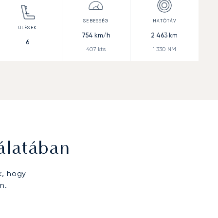
754
km/h
2 463
km
6
407
kts
1 330
NM
álatában
k, hogy
n.