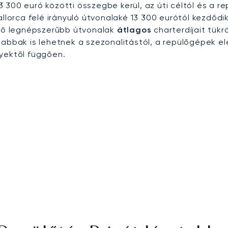
 13 300 euró közötti összegbe kerül, az úti céltól és a 
llorca felé irányuló útvonalaké 13 300 eurótól kezdődik
kező legnépszerűbb útvonalak
átlagos
charterdíjait tükr
bbak is lehetnek a szezonalitástól, a repülőgépek el
nyektől függően.