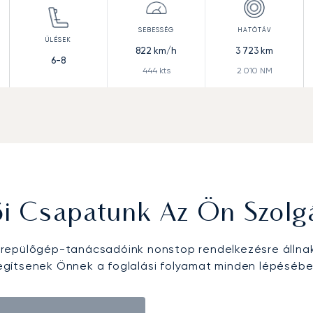
822
km/h
3 723
km
6-8
444
kts
2 010
NM
ői Csapatunk Az Ön Szolg
epülőgép-tanácsadóink nonstop rendelkezésre állna
egítsenek Önnek a foglalási folyamat minden lépésébe