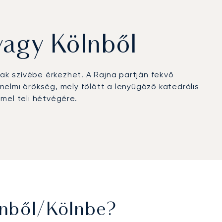
vagy Kölnből
ak szívébe érkezhet. A Rajna partján fekvő
lmi örökség, mely fölött a lenyűgöző katedrális
mmel teli hétvégére.
 oázissá válik, melyet exkluzív kényelmi
eosztásához igazodunk, így garantáljuk a pontos
armóniában.
s nemzetközileg is elismerik. Ez hitelesített
eg, így Ön teljes magabiztossággal utazhat ebbe
ölnből/Kölnbe?