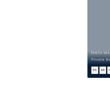
DALIA MA
Private A
EN
AR