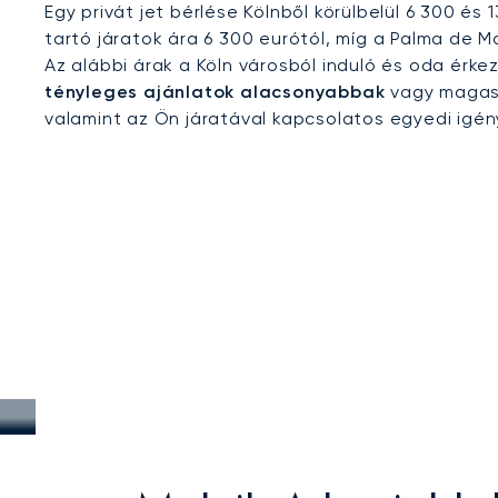
Egy privát jet bérlése Kölnből körülbelül 6 300 és
tartó járatok ára 6 300 eurótól, míg a Palma de Ma
Az alábbi árak a Köln városból induló és oda ér
tényleges ajánlatok alacsonyabbak
vagy magasa
valamint az Ön járatával kapcsolatos egyedi igé