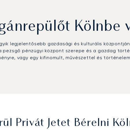
gánrepülőt Kölnbe 
yik legjelentősebb gazdasági és kulturális központján
 pezsgő pénzügyi központ szerepe és a gazdag történe
eményre, vagy egy kifinomult, művészettel és történele
bjuk. Az Ön által kiválasztott repülőgép egy személyes
fogások tesznek teljessé. Teljes mértékben az Ön időb
gatósági ülésről vagy egy esti előadásról a Kölni Filh
ság iránti elkötelezettségünket szigorúan auditálják é
ép bérlését a legnagyobb körültekintéssel tervezzük m
l Privát Jetet Bérelni K