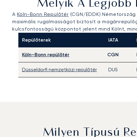
Melyik A Legjobb 
A
Köln-Bonn Repülőtér
(CGN/EDDK) Németország Ra
maximális rugalmasságot biztosít a magánrepülőgé
kulcsfontosságú központot jelent mind Kölnt, mi
Repülőterek
IATA
Köln–Bonn repülőtér
CGN
Düsseldorfi nemzetközi repülőtér
DUS
Milyen Típusú Re