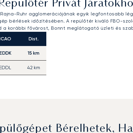
Repülőtér Privát Járatokh
jna-Ruhr agglomerációjának egyik legfontosabb légi k
p bérlések időzítésében. A repülőtér kiváló FBO-szolgá
nd a korábbi fővárost, Bonnt meglátogató üzleti és sz
ICAO
Dist.
EDDK
15 km
EDDL
42 km
pülőgépet Bérelhetek, H