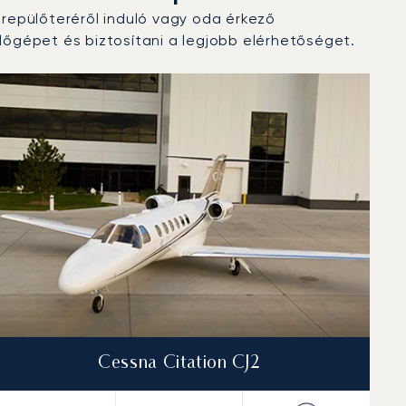
repülőteréről induló vagy oda érkező
őgépet és biztosítani a legjobb elérhetőséget.
Cessna Citation CJ2