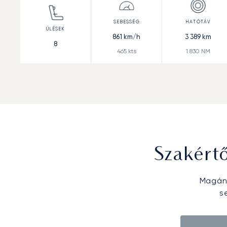
861
km/h
3 389
km
8
465
kts
1 830
NM
Szakért
Magánr
s