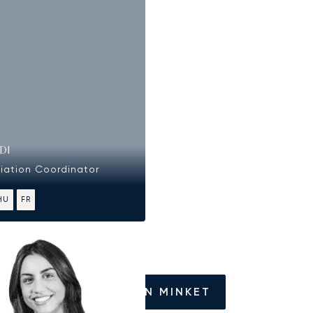
DI
viation Coordinator
HU
FR
HÍVJON MINKET