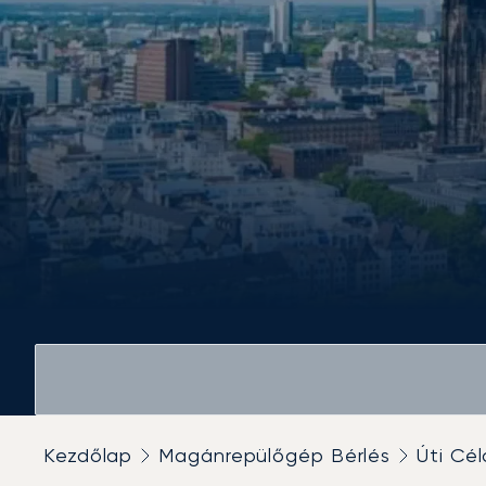
Kezdőlap
Magánrepülőgép Bérlés
Úti Cél