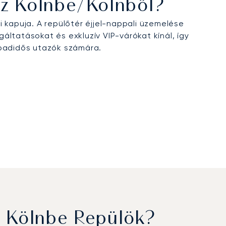
oz Kölnbe/Kölnből?
apuja. A repülőtér éjjel-nappali üzemelése
ltatásokat és exkluzív VIP-várókat kínál, így
abadidős utazók számára.
a Kölnbe Repülök?