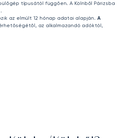
repülőgép típusától függően. A Kölnből Párizsba
.
özik az elmúlt 12 hónap adatai alapján.
A
érhetőségétől, az alkalmazandó adóktól,