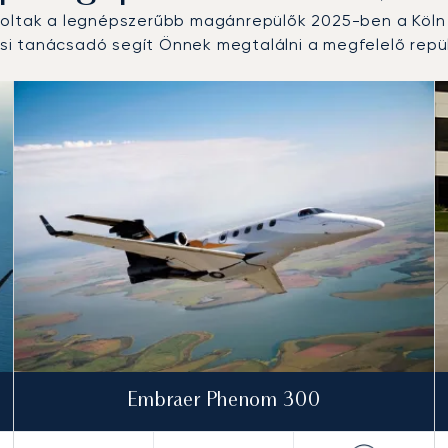
voltak a legnépszerűbb magánrepülők 2025-ben a Köln 
i tanácsadó segít Önnek megtalálni a megfelelő repül
i forgalom száma alapján 2025-ben
km)
Embraer Phenom 300