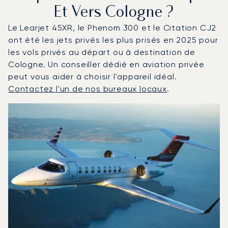
Et Vers Cologne ?
Le Learjet 45XR, le Phenom 300 et le Citation CJ2
ont été les jets privés les plus prisés en 2025 pour
les vols privés au départ ou à destination de
Cologne. Un conseiller dédié en aviation privée
peut vous aider à choisir l'appareil idéal.
Contactez l'un de nos bureaux locaux
.
Cologne : Les 3 modèles d'aéronefs les plus fréquentés
Photo de l'aéronef
Modèle d'aéronef
Sièges
Vitesse (km/h)
Vitesse (nœuds)
Autonomie (km)
Autonomie (NM)