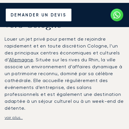
Louer un Jet Privé depuis et
DEMANDER UN DEVIS
vers Cologne
Louer un jet privé pour permet de rejoindre
rapidement et en toute discrétion Cologne, l’un
des principaux centres économiques et culturels
d’
Allemagne
. Située sur les rives du Rhin, la ville
associe un environnement d’affaires dynamique à
un patrimoine reconnu, dominé par sa célèbre
cathédrale. Elle accueille régulièrement des
événements d’entreprise, des salons
professionnels et est également une destination
adaptée à un séjour culturel ou à un week-end de
détente.
voir plus...
Avec LunaJets, chaque vol est organisé en
fonction de votre programme. À bord, la cabine