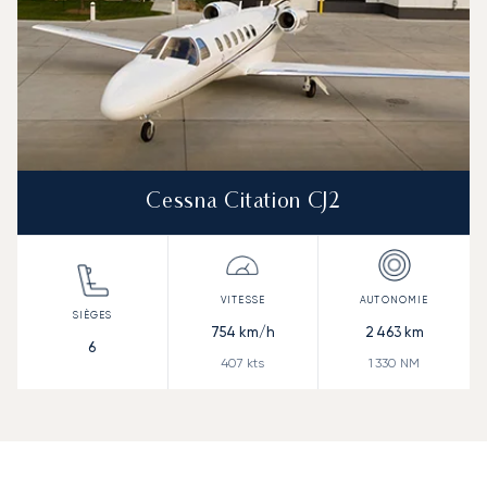
Cessna Citation CJ2
754
km/h
2 463
km
6
407
kts
1 330
NM