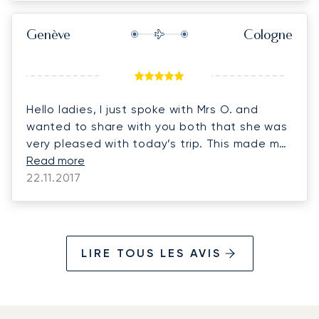
Genève
Cologne
Hello ladies, I just spoke with Mrs O. and
wanted to share with you both that she was
very pleased with today’s trip. This made me
very happy as it was a special day for her
Read more
and it was important to me that all went well
22.11.2017
… it did :-) So, a big thank you.
LIRE TOUS LES AVIS