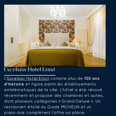
Excelsior Hotel Ernst
H
L’
Excelsior Hotel Ernst
compte plus de
150 ans
Si
d’histoire
et figure parmi les établissements
C
emblématiques de la ville. L’hôtel a été rénové
l’
récemment et propose des chambres et suites,
v
dont plusieurs catégories « Grand Deluxe ». Un
L
restaurant étoilé au Guide MICHELIN et un
r
piano-bar complètent l’offre sur place.
q