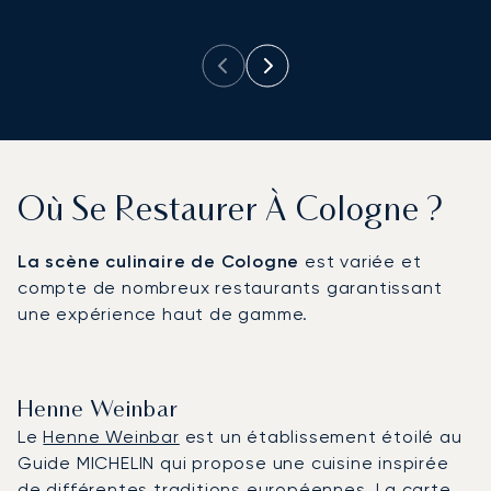
d
Où Se Restaurer À Cologne ?
La scène culinaire de Cologne
est variée et
compte de nombreux restaurants garantissant
une expérience haut de gamme.
Henne Weinbar
Le
Henne Weinbar
est un établissement étoilé au
Guide MICHELIN qui propose une cuisine inspirée
de différentes traditions européennes. La carte