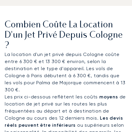
offre un espace privé propice au travail ou à la
détente, avec des services de restauration
adaptés à vos préférences. Nos équipes
Combien Coûte La Location
coordonnent l’ensemble des étapes du voyage
afin d’assurer une arrivée ponctuelle, que ce soit
D'un Jet Privé Depuis Cologne
pour une réunion, un événement professionnel ou
?
une soirée à la Philharmonie de Cologne.
La location d'un jet privé depuis Cologne coûte
Avec deux décennies d’expérience, LunaJets a
entre 6 300 € et 13 300 € environ, selon la
été le premier courtier européen en aviation
destination et le type d'appareil. Les vols de
privée à obtenir la certification Argus®. À
Cologne à Paris débutent à 6 300 €, tandis que
Cologne, LunaJets organise de longue date des
les vols pour Palma de Majorque commencent à 13
vols pour des déplacements d’affaires, des salons
300 €.
et des événements majeurs, avec une
Les prix ci-dessous reflètent les coûts
moyens
de
coordination précise des créneaux aéroportuaires
location de jet privé sur les routes les plus
et des transferts.
fréquentées au départ et à destination de
Cologne au cours des 12 derniers mois.
Les devis
réels peuvent être inférieurs
ou supérieurs selon