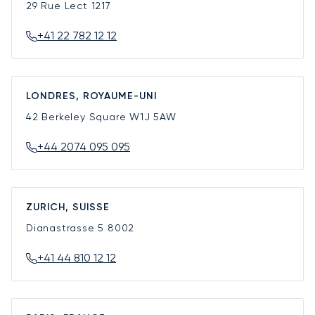
29 Rue Lect
1217
+41 22 782 12 12
LONDRES, ROYAUME-UNI
42 Berkeley Square
W1J 5AW
+44 2074 095 095
ZURICH, SUISSE
Dianastrasse 5
8002
+41 44 810 12 12