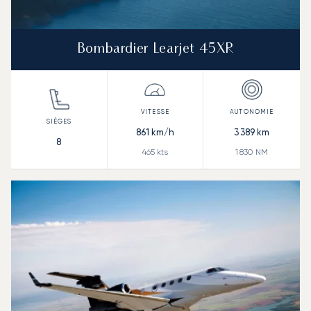
Bombardier Learjet 45XR
861
km/h
3 389
km
8
465
kts
1 830
NM