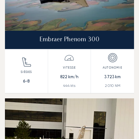
Embraer Phenom 300
822
km/h
3 723
km
6-8
444
kts
2 010
NM