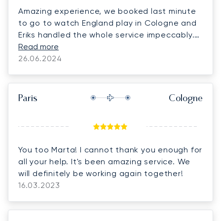
Amazing experience, we booked last minute
to go to watch England play in Cologne and
Eriks handled the whole service impeccably.
From the flight to the ground transportation.
Read more
Thank you Eriks we will continue to return to
26.06.2024
LunaJets, the best on the market! You must
also try the Pilatus PC-24, what a plane!
Paris
Cologne
You too Marta! I cannot thank you enough for
all your help. It's been amazing service. We
will definitely be working again together!
16.03.2023