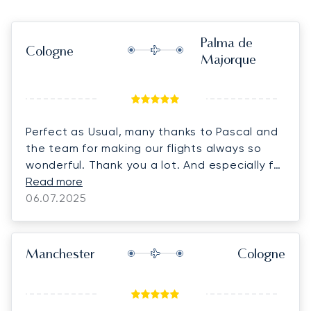
Palma de
Cologne
Majorque
Perfect as Usual, many thanks to Pascal and
the team for making our flights always so
wonderful. Thank you a lot. And especially for
the Birthday present. Its a pleasure to work
Read more
with you
06.07.2025
Manchester
Cologne