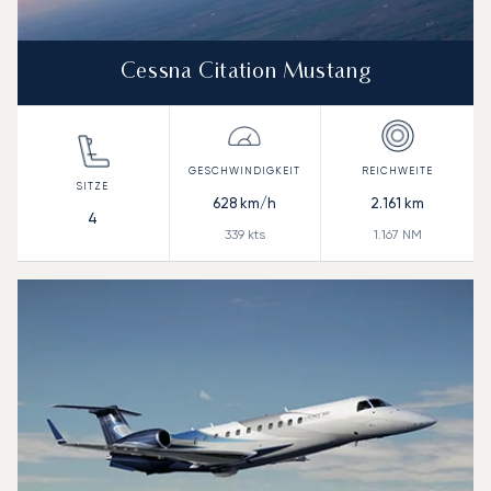
Cessna Citation Mustang
628
km/h
2.161
km
4
339
kts
1.167
NM