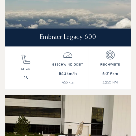
Embraer Legacy 600
843
km/h
6.019
km
13
455
kts
3.250
NM