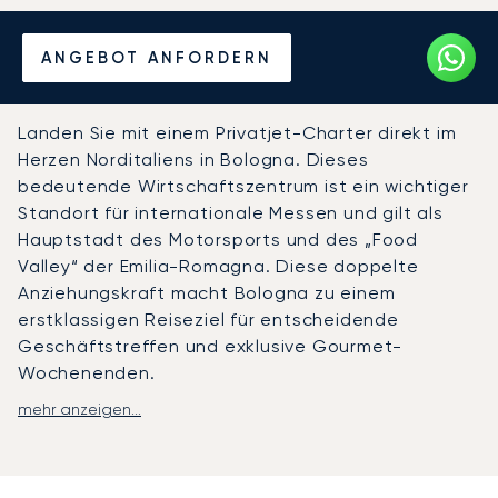
Mieten Sie einen Privatjet
ANGEBOT ANFORDERN
von/nach Bologna
Landen Sie mit einem Privatjet-Charter direkt im
Herzen Norditaliens in Bologna. Dieses
bedeutende Wirtschaftszentrum ist ein wichtiger
Standort für internationale Messen und gilt als
Hauptstadt des Motorsports und des „Food
Valley“ der Emilia-Romagna. Diese doppelte
Anziehungskraft macht Bologna zu einem
erstklassigen Reiseziel für entscheidende
Geschäftstreffen und exklusive Gourmet-
Wochenenden.
mehr anzeigen...
Wir organisieren jedes Detail Ihres Fluges nach
Ihrem persönlichen Reiseplan, sodass Sie ganz
nach Ihrem eigenen Zeitplan fliegen können. Ihre
private Kabine bietet einen vertraulichen Raum