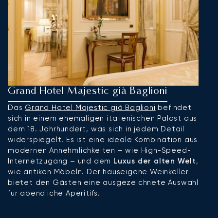
Grand Hotel Majestic già Baglioni
R
Das
Grand Hotel Majestic già Baglioni
befindet
D
sich in einem ehemaligen italienischen Palast aus
g
dem 18. Jahrhundert, was sich in jedem Detail
G
widerspiegelt. Es ist eine ideale Kombination aus
Fi
modernen Annehmlichkeiten – wie High-Speed-
V
Internetzugang – und dem
Luxus der alten Welt
,
N
wie antiken Möbeln. Der hauseigene Weinkeller
mi
bietet den Gästen eine ausgezeichnete Auswahl
Ä
für abendliche Aperitifs.
n
v
is