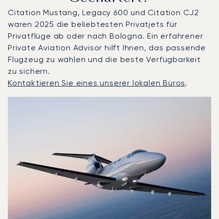
Citation Mustang, Legacy 600 und Citation CJ2
waren 2025 die beliebtesten Privatjets für
Privatflüge ab oder nach Bologna. Ein erfahrener
Private Aviation Advisor hilft Ihnen, das passende
Flugzeug zu wählen und die beste Verfügbarkeit
zu sichern.
Kontaktieren Sie eines unserer lokalen Büros
.
Bologna : Die 3 meistgeflogenen Flugzeugmodelle nach A
Foto des Flugzeugs
Flugzeugmodell
S
Geschwindigkeit (km/h)
Geschwindigkeit (Knoten)
Reichw
Reichweite (NM)