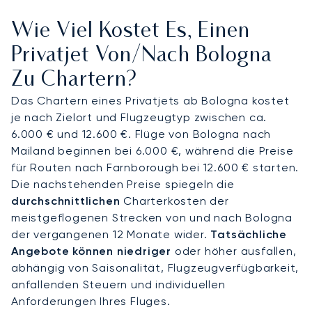
zum Arbeiten oder Entspannen, bis Sie im Land von
Wie Viel Kostet Es, Einen
Ferrari und Lamborghini ankommen. Diese
sorgfältige Planung stellt sicher, dass bei Ihrer
Privatjet Von/nach Bologna
diskreten Ankunft am Flughafen Bologna
Zu Chartern?
Guglielmo Marconi ein schneller Transfer für Sie
bereitsteht.
Das Chartern eines Privatjets ab Bologna kostet
je nach Zielort und Flugzeugtyp zwischen ca.
Als erster ARGUS-zertifizierter Broker in Europa ist
6.000 € und 12.600 €. Flüge von Bologna nach
unser Engagement für Sicherheit unabhängig
Mailand beginnen bei 6.000 €, während die Preise
geprüft. Dies gibt Ihnen die Gewissheit, dass Ihr
für Routen nach Farnborough bei 12.600 € starten.
Flug nach Bologna nach den strengsten
Die nachstehenden Preise spiegeln die
Sicherheits- und Qualitätsstandards der Branche
durchschnittlichen
Charterkosten der
durchgeführt wird.
meistgeflogenen Strecken von und nach Bologna
der vergangenen 12 Monate wider.
Tatsächliche
Angebote können niedriger
oder höher ausfallen,
abhängig von Saisonalität, Flugzeugverfügbarkeit,
anfallenden Steuern und individuellen
Anforderungen Ihres Fluges.