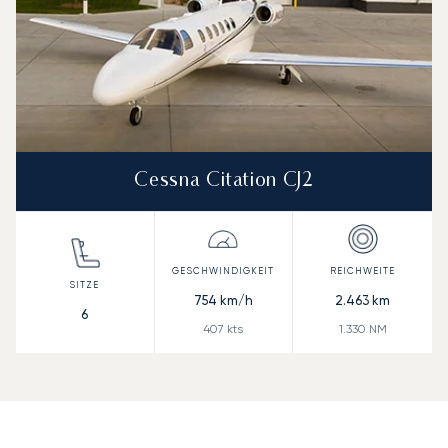
Cessna Citation CJ2
754
km/h
2.463
km
6
407
kts
1.330
NM