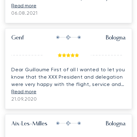
patient when he needed to be. He managed
Read more
a d arranged for our collateral needs in an
06.08.2021
efficient and organized manner.
Genf
Bologna
Dear Guillaume First of all I wanted to let you
know that the XXX President and delegation
were very happy with the flight, service and
crew yesterday. Indeed they were asking if
Read more
the same plane would be available also for
21.09.2020
the trip to XXX this weekend XXXSEP. The
delegation is: 5 or 6 on the way to XXX, 6 on
return. Many thanks and have a nice evening
Aix-Les-Milles
Bologna