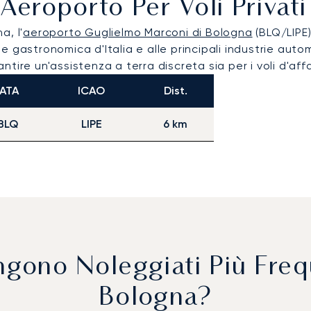
 Aeroporto Per Voli Priva
a, l'
aeroporto Guglielmo Marconi di Bologna
(BLQ/LIPE)
 gastronomica d'Italia e alle principali industrie autom
ire un'assistenza a terra discreta sia per i voli d'affar
IATA
ICAO
Dist.
BLQ
LIPE
6 km
Vengono Noleggiati Più Fr
Bologna?