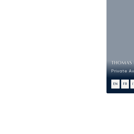
THOMAS 
Private Av
EN
FR