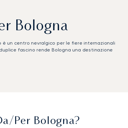
per Bologna
è un centro nevralgico per le fiere internazionali
o duplice fascino rende Bologna una destinazione
ondo i tuoi orari. La tua cabina privata offre uno
icolosa pianificazione assicura che un rapido
ti indipendenti. Questo ti garantisce la massima
 qualità del settore.
 Da/per Bologna?