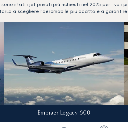
sono stati i jet privati più richiesti nel 2025 per i voli 
arLa a scegliere l'aeromobile più adatto e a garantire l
mero di movimenti volo nel 2025
i
a (km)
Embraer Legacy 600