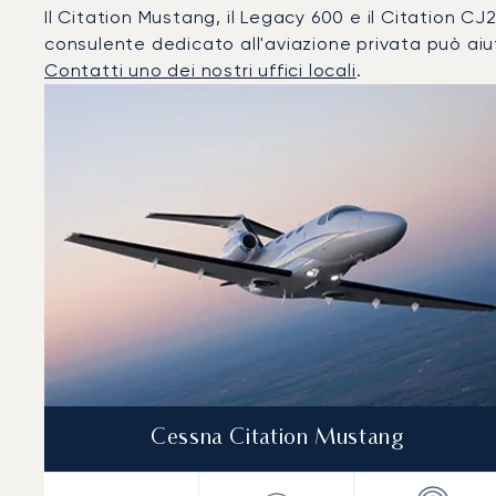
Il Citation Mustang, il Legacy 600 e il Citation CJ2 
consulente dedicato all'aviazione privata può aiut
Contatti uno dei nostri uffici locali
.
Bologna : I 3 modelli di aeromobile più utilizzati per nu
Foto dell'aeromobile
Modello di aeromobile
Post
Velocità (km/h)
Velocità (nodi)
Autonomi
Autonomia (NM)
Cessna Citation Mustang