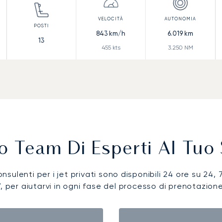
843
km/h
6.019
km
13
455
kts
3.250
NM
ro Team Di Esperti Al Tuo 
onsulenti per i jet privati sono disponibili 24 ore su 24, 
7, per aiutarvi in ogni fase del processo di prenotazione