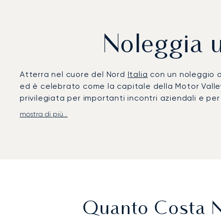
Noleggia u
Atterra nel cuore del Nord
Italia
con un noleggio di
ed è celebrato come la capitale della Motor Vall
privilegiata per importanti incontri aziendali e p
mostra di più...
Organizziamo ogni dettaglio del tuo volo in base a
spazio riservato dove lavorare o rilassarti fino al
transfer sia pronto per il tuo arrivo riservato all
Siamo il primo broker in Europa certificato ARGUS 
tranquillità, sapendo che il tuo volo per Bologna 
Quanto Costa No