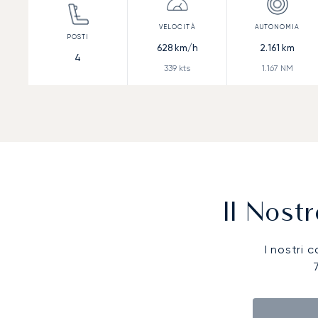
628
km/h
2.161
km
4
339
kts
1.167
NM
Il Nost
I nostri c