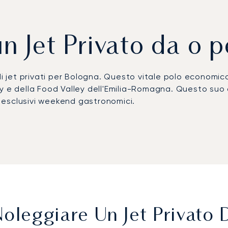
n Jet Privato da o 
 jet privati per Bologna. Questo vitale polo economico 
ey e della Food Valley dell'Emilia-Romagna. Questo su
er esclusivi weekend gastronomici.
l tuo itinerario personale, permettendoti di volare sec
l'arrivo nella terra di Ferrari e Lamborghini. Questa met
'aeroporto Guglielmo Marconi di Bologna.
e il nostro impegno per la sicurezza è verificato da en
è gestito secondo i più rigorosi standard di sicurezza e
leggiare Un Jet Privato