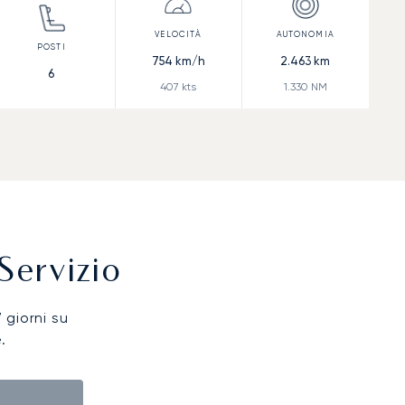
754
km/h
2.463
km
6
407
kts
1.330
NM
Servizio
7 giorni su
.