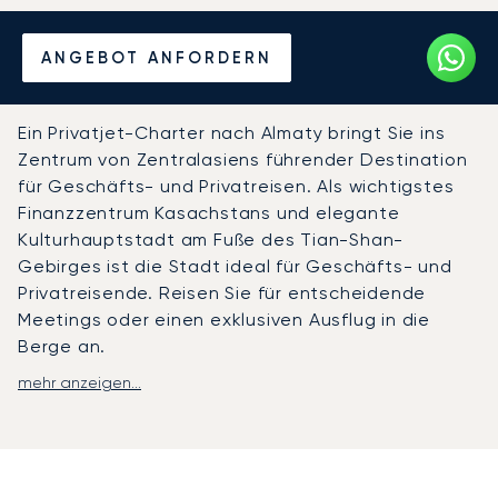
Mieten Sie einen Privatjet
ANGEBOT ANFORDERN
von/nach Almaty
Ein Privatjet-Charter nach Almaty bringt Sie ins
Zentrum von Zentralasiens führender Destination
für Geschäfts- und Privatreisen. Als wichtigstes
Finanzzentrum Kasachstans und elegante
Kulturhauptstadt am Fuße des Tian-Shan-
Gebirges ist die Stadt ideal für Geschäfts- und
Privatreisende. Reisen Sie für entscheidende
Meetings oder einen exklusiven Ausflug in die
Berge an.
mehr anzeigen...
Wir passen jeden Aspekt Ihres Fluges individuell an
Ihre Reisepläne an. An Bord des von Ihnen
gewählten Flugzeugs genießen Sie ein exquisites
Gourmet-Catering und eine Kabine, die exakt
nach Ihren Wünschen konfiguriert ist. So haben Sie