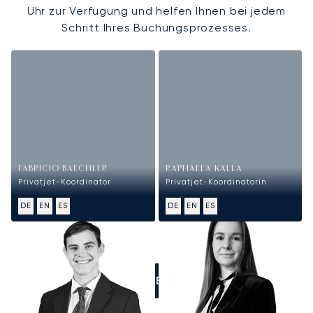
Uhr zur Verfügung und helfen Ihnen bei jedem
Schritt Ihres Buchungsprozesses.
FABRICIO BAECHLER
RAPHAELA KALLA
Privatjet-Koordinator
Privatjet-Koordinatorin
DE
EN
ES
DE
EN
ES
RUFEN SIE UNS AN