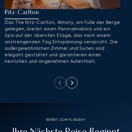
Ritz-Carlton
I
Das The Ritz-Carlton, Almaty, am Fuße der Berge
D
gelegen, bietet einen Panoramablick und ein
d
Spa auf der obersten Etage, das nach einem
t
anstrengenden Tag Entspannung verspricht. Die
N
außergewöhnlichen Zimmer und Suiten sind
B
elegant gestaltet und garantieren einen
B
herrlichen und angenehmen Aufenthalt.
g
lu
BEREIT ZUM FLIEGEN?
Beginnt