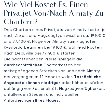
Wie Viel Kostet Es, Einen
die nötige Privatsphäre für geschäftliche
Besprechungen oder den Komfort, um sich einfach
Privatjet Von/nach Almaty Zu
zu entspannen. Sie kommen erfrischt und bereit
Chartern?
für Ihre Termine im The Ritz-Carlton oder einem
anderen Ort Ihrer Wahl an.
Das Chartern eines Privatjets von Almaty kostet je
nach Zielort und Flugzeugtyp zwischen ca. 19.100 €
Unser Engagement für Sicherheit wird durch
und 77.400 €. Flüge von Almaty zum Flughafen
unseren Status als Europas erster ARGUS-
Kysylorda beginnen bei 19.100 €, während Routen
zertifizierter Broker bestätigt – eine unabhängige
nach Deauville bei 77.400 € starten.
Anerkennung unserer operativen Exzellenz. Diese
Die nachstehenden Preise spiegeln die
strenge Qualitätssicherung gibt Ihnen
durchschnittlichen
Charterkosten der
vollkommene Sicherheit und garantiert, dass Ihre
meistgeflogenen Strecken von und nach Almaty
Reise nach Kasachstan nach den höchsten
der vergangenen 12 Monate wider.
Tatsächliche
professionellen und sicherheitstechnischen
Angebote können niedriger
oder höher ausfallen,
Standards durchgeführt wird.
abhängig von Saisonalität, Flugzeugverfügbarkeit,
anfallenden Steuern und individuellen
Anforderungen Ihres Fluges.