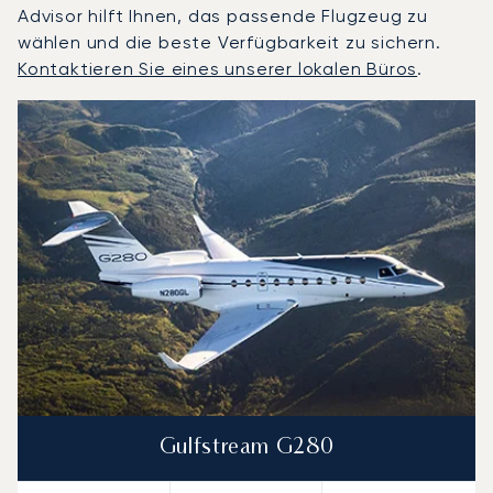
Advisor hilft Ihnen, das passende Flugzeug zu
wählen und die beste Verfügbarkeit zu sichern.
Kontaktieren Sie eines unserer lokalen Büros
.
Almaty : Die 3 meistgeflogenen Flugzeugmodelle nach An
Foto des Flugzeugs
Flugzeugmodell
S
Geschwindigkeit (km/h)
Geschwindigkeit (Knoten)
Reichw
Reichweite (NM)
Gulfstream G280