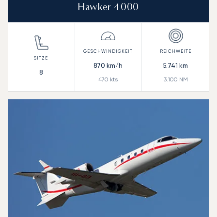
Hawker 4000
870
km/h
5.741
km
8
470
kts
3.100
NM