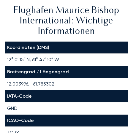
Flughafen Maurice Bishop
International: Wichtige
Informationen
Koordinaten (DMS)
12° 0′ 15″ N, 61° 47′ 10″ W
Breitengrad / Längengrad
12.003996, -61.785302
IATA-Code
GND
ICAO-Code
TGPY