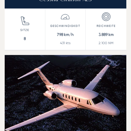
798
km/h
3.889
km
8
431
kts
2.100
NM