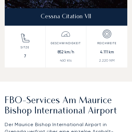
Cessna Citation VII
852
km/h
4.111
km
7
460
kts
2.220
NM
FBO-Services Am Maurice
Bishop International Airport
Der Maurice Bishop International Airport in
Grenada verfügt über eine einzelne Asphalt-