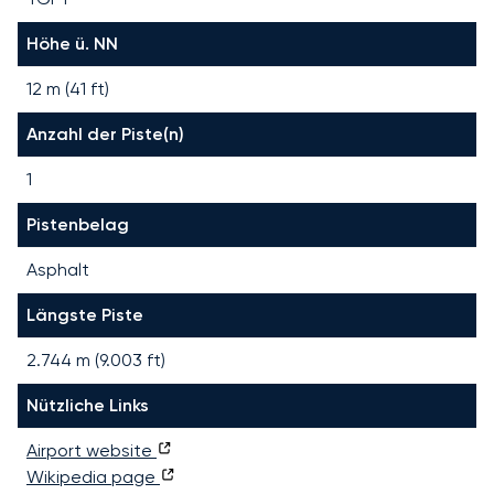
Höhe ü. NN
12 m (41 ft)
Anzahl der Piste(n)
1
Pistenbelag
Asphalt
Längste Piste
2.744
m (
9.003
ft)
Nützliche Links
Airport website
Wikipedia page