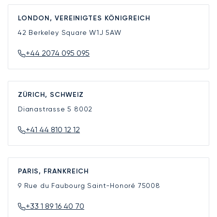
LONDON, VEREINIGTES KÖNIGREICH
42 Berkeley Square
W1J 5AW
+44 2074 095 095
ZÜRICH, SCHWEIZ
Dianastrasse 5
8002
+41 44 810 12 12
PARIS, FRANKREICH
9 Rue du Faubourg Saint-Honoré
75008
+33 1 89 16 40 70