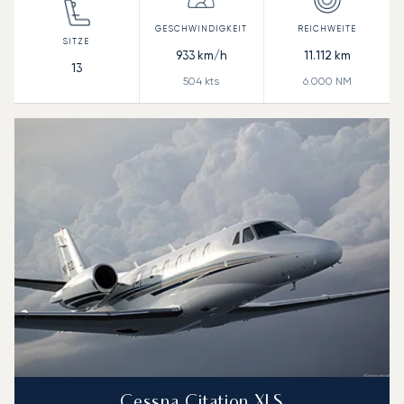
933
km/h
11.112
km
13
504
kts
6.000
NM
Cessna Citation XLS