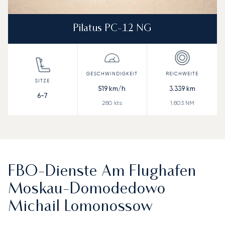
Pilatus PC-12 NG
519
km/h
3.339
km
6-7
280
kts
1.803
NM
FBO-Dienste Am Flughafen
Moskau-Domodedowo
Michail Lomonossow