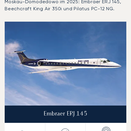
Moskau-Domodedowo im 2025: Embraer ERJ 145,
Beechcraft King Air 350i und Pilatus PC-12 NG.
Flughafen Moskau-Domodedowo : Die 3 meistgeflogenen 
Foto des Flugzeugs
Flugzeugmodell
S
Geschwindigkeit (km/h)
Geschwindigkeit (Knoten)
Reichw
Reichweite (NM)
Embraer ERJ 145