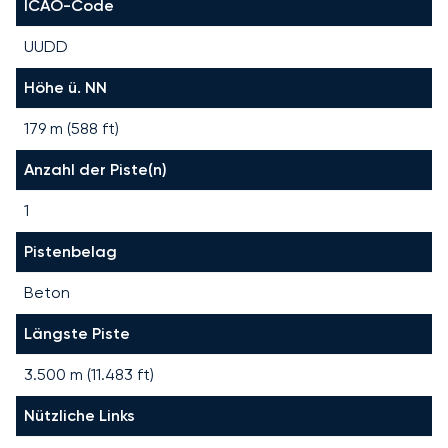
ICAO-Code
UUDD
Höhe ü. NN
179 m (588 ft)
Anzahl der Piste(n)
1
Pistenbelag
Beton
Längste Piste
3.500
m (
11.483
ft)
Nützliche Links