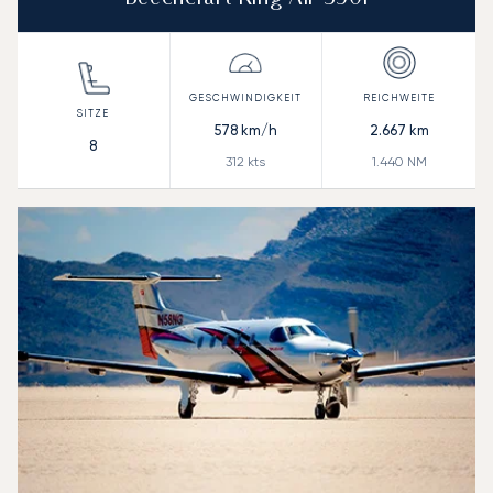
578
km/h
2.667
km
8
312
kts
1.440
NM