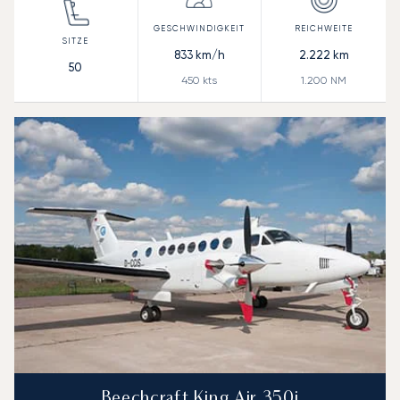
833
km/h
2.222
km
50
450
kts
1.200
NM
Beechcraft King Air 350i