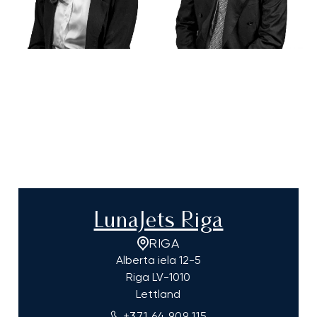
LunaJets Riga
RIGA
Alberta iela 12-5
Riga
LV-1010
Lettland
+371 64 909 115