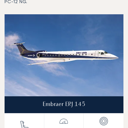
PC-12 NG.
Aeroporto di Mosca-Domodedovo : I 3 modelli di aeromobile
Foto dell'aeromobile
Modello di aeromobile
Posti
Velocità (km/h)
Velocità (nodi)
Autonomia (
Autonomia (NM)
Embraer ERJ 145