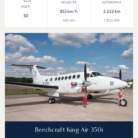
833
km/h
2.222
km
50
450
kts
1.200
NM
Beechcraft King Air 350i