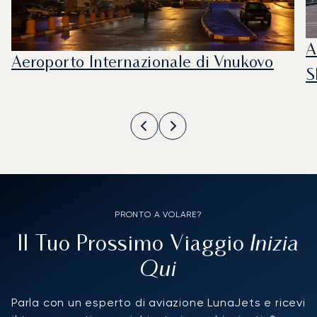
A
Aeroporto Internazionale di Vnukovo
S
PRONTO A VOLARE?
Inizia
Il Tuo Prossimo Viaggio
Qui
Parla con un esperto di aviazione LunaJets e ricevi