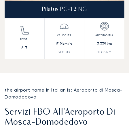
Pilatus PC-12 NG
519
km/h
3.339
km
6-7
280
kts
1.803
NM
the airport name in Italian is: Aeroporto di Mosca-
Domodedovo
Servizi FBO All'Aeroporto Di
Mosca-Domodedovo