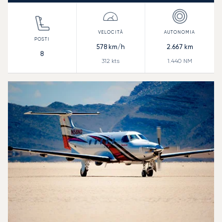
578
km/h
2.667
km
8
312
kts
1.440
NM