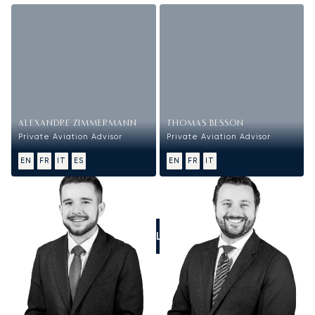
ALEXANDRE ZIMMERMANN
THOMAS BESSON
Private Aviation Advisor
Private Aviation Advisor
EN
FR
IT
ES
EN
FR
IT
CALL US