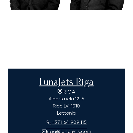
LunaJets Riga
RIGA
Alberta iela 12-5
Riga
LV-1010
Lettonia
+371 64 909 115
riga@lunajets.com