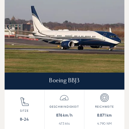
Reichweite (NM)
Boeing BBJ3
876
km/h
8.871
km
8-24
473
kts
4.790
NM