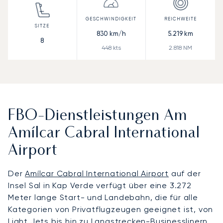
830
km/h
5.219
km
8
448
kts
2.818
NM
FBO-Dienstleistungen Am
Amílcar Cabral International
Airport
Der
Amílcar Cabral International Airport
auf der
Insel Sal in Kap Verde verfügt über eine 3.272
Meter lange Start- und Landebahn, die für alle
Kategorien von Privatflugzeugen geeignet ist, von
Light Jets bis hin zu Langstrecken-Businesslinern.