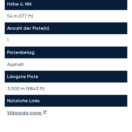
Höhe ü. NN
54 m (177 ft)
Anzahl der Piste(n)
1
Pistenbelag
Asphalt
Längste Piste
3.000
m (
9.843
ft)
Nützliche Links
Wikipedia page