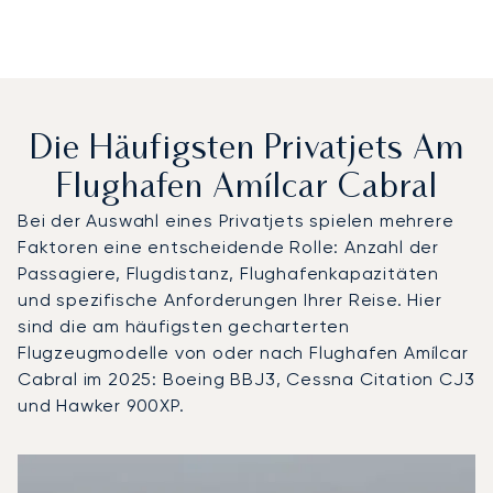
Die Häufigsten Privatjets Am
Flughafen Amílcar Cabral
Bei der Auswahl eines Privatjets spielen mehrere
Faktoren eine entscheidende Rolle: Anzahl der
Passagiere, Flugdistanz, Flughafenkapazitäten
und spezifische Anforderungen Ihrer Reise. Hier
sind die am häufigsten gecharterten
Flugzeugmodelle von oder nach Flughafen Amílcar
Cabral im 2025: Boeing BBJ3, Cessna Citation CJ3
und Hawker 900XP.
Flughafen Amílcar Cabral : Die 3 meistgeflogenen Flugz
Foto des Flugzeugs
Flugzeugmodell
S
Geschwindigkeit (km/h)
Geschwindigkeit (Knoten)
Reichw