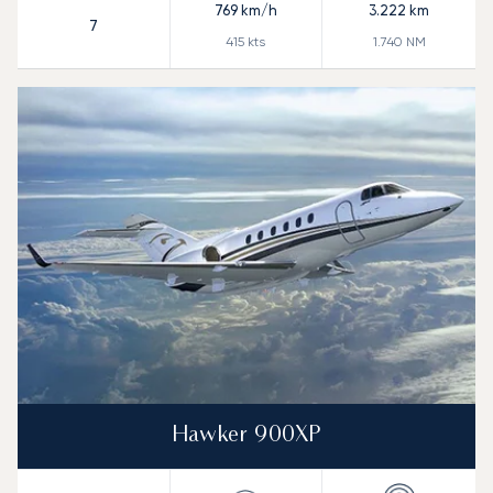
769
km/h
3.222
km
7
415
kts
1.740
NM
Hawker 900XP