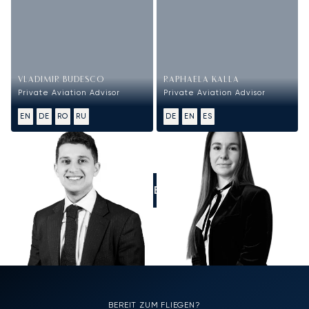
VLADIMIR BUDESCO
RAPHAELA KALLA
Private Aviation Advisor
Private Aviation Advisor
EN
DE
RO
RU
DE
EN
ES
RUFEN SIE UNS AN
BEREIT ZUM FLIEGEN?