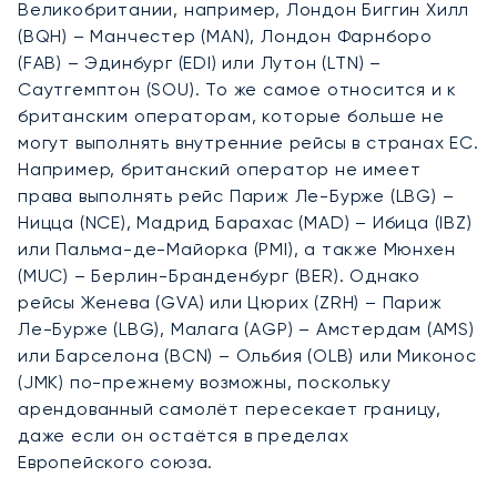
Великобритании, например, Лондон Биггин Хилл
(BQH) – Манчестер (MAN), Лондон Фарнборо
(FAB) – Эдинбург (EDI) или Лутон (LTN) –
Саутгемптон (SOU). То же самое относится и к
британским операторам, которые больше не
могут выполнять внутренние рейсы в странах ЕС.
Например, британский оператор не имеет
права выполнять рейс Париж Ле-Бурже (LBG) –
Ницца (NCE), Мадрид Барахас (MAD) – Ибица (IBZ)
или Пальма-де-Майорка (PMI), а также Мюнхен
(MUC) – Берлин-Бранденбург (BER). Однако
рейсы Женева (GVA) или Цюрих (ZRH) – Париж
Ле-Бурже (LBG), Малага (AGP) – Амстердам (AMS)
или Барселона (BCN) – Ольбия (OLB) или Миконос
(JMK) по-прежнему возможны, поскольку
арендованный самолёт пересекает границу,
даже если он остаётся в пределах
Европейского союза.