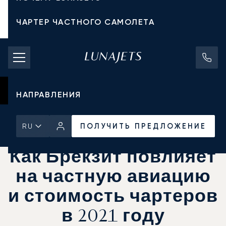
ЧАРТЕР ЧАСТНОГО САМОЛЕТА
СТОИМОСТЬ ЧАРТЕРА
ЧАСТНЫЕ САМОЛЕТЫ
НАПРАВЛЕНИЯ
Главная
Новости и Инсайты
ПОЛУЧИТЬ ПРЕДЛОЖЕНИЕ
ПОЛУЧИТЬ ПРЕДЛОЖЕНИЕ
RU
Как Брекзит повлияет
на частную авиацию
и стоимость чартеров
в 2021 году