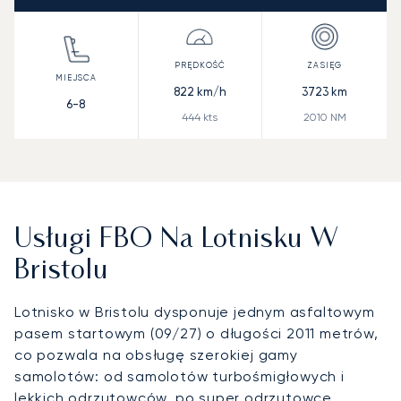
822
km/h
3723
km
6-8
444
kts
2010
NM
Usługi FBO Na Lotnisku W
Bristolu
Lotnisko w Bristolu dysponuje jednym asfaltowym
pasem startowym (09/27) o długości 2011 metrów,
co pozwala na obsługę szerokiej gamy
samolotów: od samolotów turbośmigłowych i
lekkich odrzutowców, po super odrzutowce