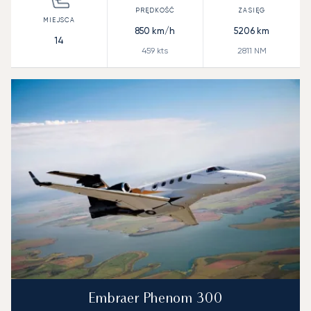
850
km/h
5206
km
14
459
kts
2811
NM
Embraer Phenom 300