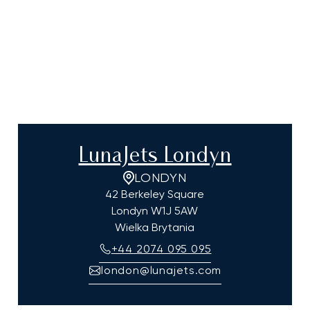
LunaJets Londyn
LONDYN
42 Berkeley Square
Londyn
W1J 5AW
Wielka Brytania
+44 2074 095 095
london@lunajets.com