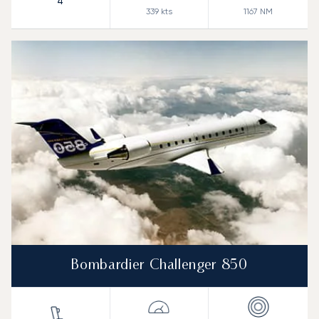
4
339
kts
1167
NM
Bombardier Challenger 850