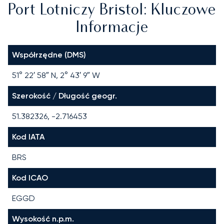
Port Lotniczy Bristol: Kluczowe
Informacje
Współrzędne (DMS)
51° 22′ 58″ N, 2° 43′ 9″ W
Szerokość / Długość geogr.
51.382326, -2.716453
Kod IATA
BRS
Kod ICAO
EGGD
Wysokość n.p.m.