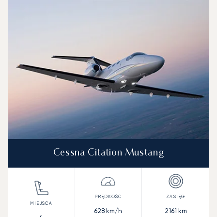
Zdjęcie samolotu
Model samolotu
Miejsca
Prędkość (km/h)
Prędkość (węzły)
Zasięg (km)
Zasięg (NM)
Cessna Citation Mustang
628
km/h
2161
km