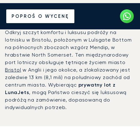
Prywatny odrzutowiec na
POPROŚ O WYCENĘ
Port lotniczy Bristol (BRS)
Odkryj szczyt komfortu i luksusu podróży na
lotnisku w Bristolu, położonym w Lulsgate Bottom
na północnych zboczach wzgórz Mendip, w
hrabstwie North Somerset. Ten międzynarodowy
port lotniczy obsługuje tętniące życiem miasto
Bristol
w Anglii i jego okolice, a zlokalizowany jest
zaledwie 13 km (8,1 mili) na południowy zachód od
centrum miasta. Wybierając
prywatny lot z
LunaJets
, mogą Państwo cieszyć się luksusową
podróżą na zamówienie, dopasowaną do
indywidualnych potrzeb.