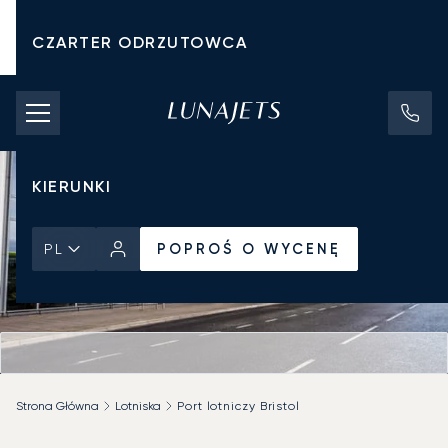
CZARTER ODRZUTOWCA
KOSZTY CZARTERU
PRYWATNE ODRZUTOWCE
KIERUNKI
POPROŚ O WYCENĘ
PL
Strona Główna
Lotniska
Port lotniczy Bristol