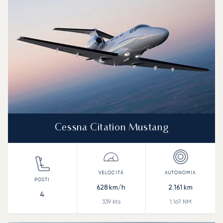
Cessna Citation Mustang
628
km/h
2.161
km
4
339
kts
1.167
NM