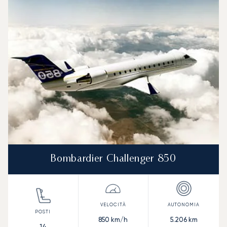
Bombardier Challenger 850
850
km/h
5.206
km
14