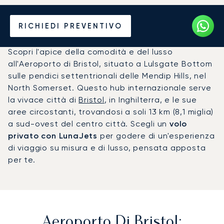
Noleggio jet privato per
RICHIEDI PREVENTIVO
l'Aeroporto di Bristol (BRS)
Scopri l'apice della comodità e del lusso
all'Aeroporto di Bristol, situato a Lulsgate Bottom
sulle pendici settentrionali delle Mendip Hills, nel
North Somerset. Questo hub internazionale serve
la vivace città di
Bristol
, in Inghilterra, e le sue
aree circostanti, trovandosi a soli 13 km (8,1 miglia)
a sud-ovest del centro città. Scegli un
volo
privato con LunaJets
per godere di un'esperienza
di viaggio su misura e di lusso, pensata apposta
per te.
Aeroporto Di Bristol: