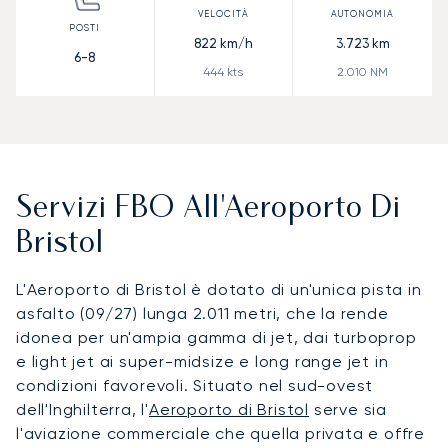
822
km/h
3.723
km
6-8
444
kts
2.010
NM
Servizi FBO All'Aeroporto Di
Bristol
L'Aeroporto di Bristol è dotato di un'unica pista in
asfalto (09/27) lunga 2.011 metri, che la rende
idonea per un'ampia gamma di jet, dai turboprop
e light jet ai super-midsize e long range jet in
condizioni favorevoli. Situato nel sud-ovest
dell'Inghilterra, l'
Aeroporto di Bristol
serve sia
l'aviazione commerciale che quella privata e offre