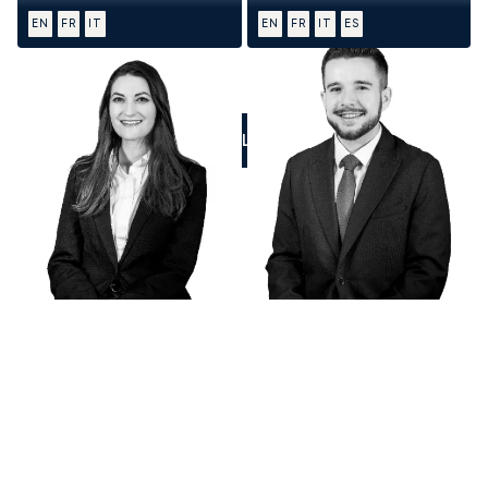
EN
FR
IT
EN
FR
IT
ES
CALL US