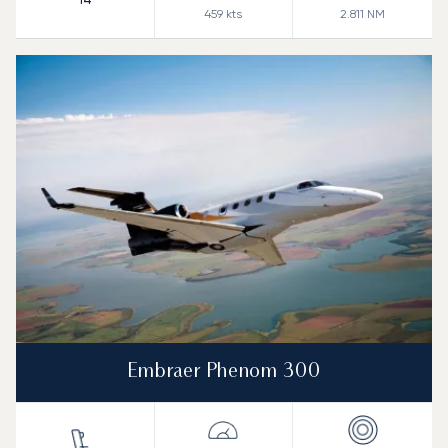
459
kts
2.811
NM
Embraer Phenom 300