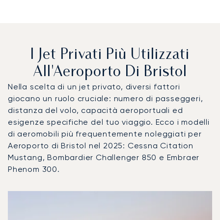
I Jet Privati Più Utilizzati
All'Aeroporto Di Bristol
Nella scelta di un jet privato, diversi fattori
giocano un ruolo cruciale: numero di passeggeri,
distanza del volo, capacità aeroportuali ed
esigenze specifiche del tuo viaggio. Ecco i modelli
di aeromobili più frequentemente noleggiati per
Aeroporto di Bristol nel 2025: Cessna Citation
Mustang, Bombardier Challenger 850 e Embraer
Phenom 300.
Aeroporto di Bristol : I 3 modelli di aeromobile più utilizza
Foto dell'aeromobile
Modello di aeromobile
Posti
Velocità (km/h)
Velocità (nodi)
Autonomia (
Autonomia (NM)