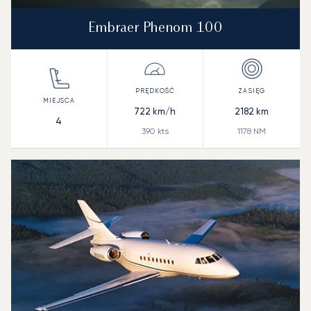
Embraer Phenom 100
722
km/h
2182
km
4
390
kts
1178
NM