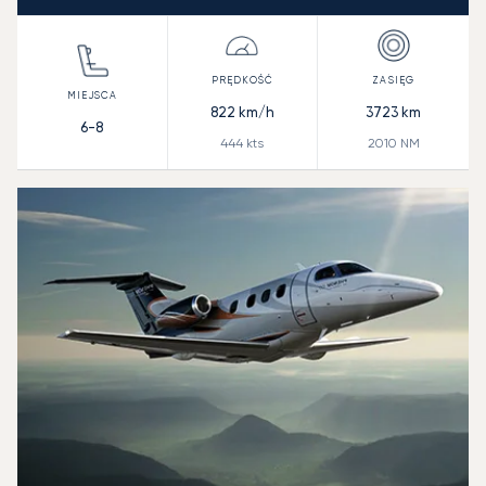
822
km/h
3723
km
6-8
444
kts
2010
NM