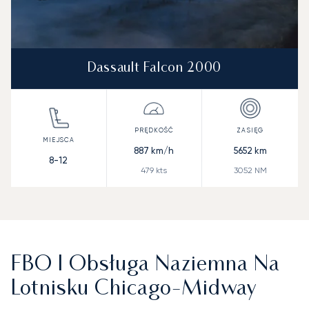
Dassault Falcon 2000
887
km/h
5652
km
8-12
479
kts
3052
NM
FBO I Obsługa Naziemna Na
Lotnisku Chicago-Midway