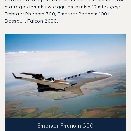
dla tego kierunku w ciągu ostatnich 12 miesięcy:
Embraer Phenom 300, Embraer Phenom 100 i
Dassault Falcon 2000.
Międzynarodowy Port Lotniczy Chicago-Midway : 3 najpopu
Zdjęcie samolotu
Model samolotu
Miejsca
Prędkość (km/h)
Prędkość (węzły)
Zasięg (km)
Zasięg (NM)
Embraer Phenom 300