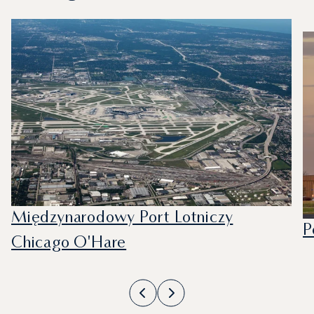
Międzynarodowy Port Lotniczy
P
Chicago O'Hare