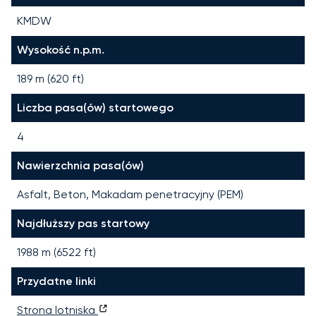
KMDW
Wysokość n.p.m.
189 m (620 ft)
Liczba pasa(ów) startowego
4
Nawierzchnia pasa(ów)
Asfalt, Beton, Makadam penetracyjny (PEM)
Najdłuższy pas startowy
1988
m (
6522
ft)
Przydatne linki
Strona lotniska