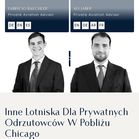
FABRICIO BAECHLER
ALI JABER
Private Aviation Advisor
Private Aviation Advisor
DE
EN
ES
EN
DE
AR
FR
ZADZWOŃCIE DO NAS
Inne Lotniska Dla Prywatnych
Odrzutowców W Pobliżu
Chicago