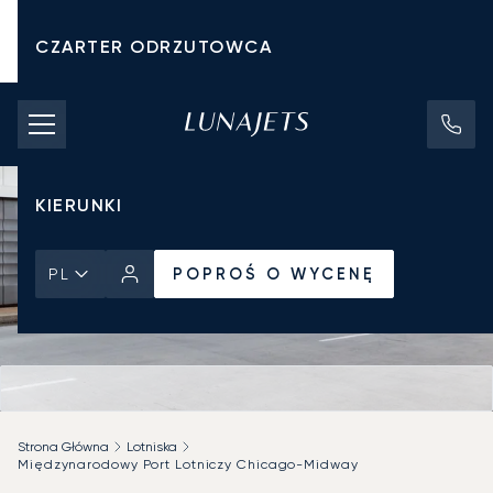
CZARTER ODRZUTOWCA
KOSZTY CZARTERU
PRYWATNE ODRZUTOWCE
KIERUNKI
POPROŚ O WYCENĘ
PL
Strona Główna
Lotniska
Międzynarodowy Port Lotniczy Chicago-Midway