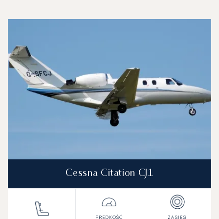
Lotnisko Lyon-Saint-Exupéry : 3 najpopularniejsze modele 
Zdjęcie samolotu
Model samolotu
Miejsca
Prędkość (km/h)
Prędkość (węzły)
Zasięg (km)
Zasięg (NM)
Cessna Citation CJ1