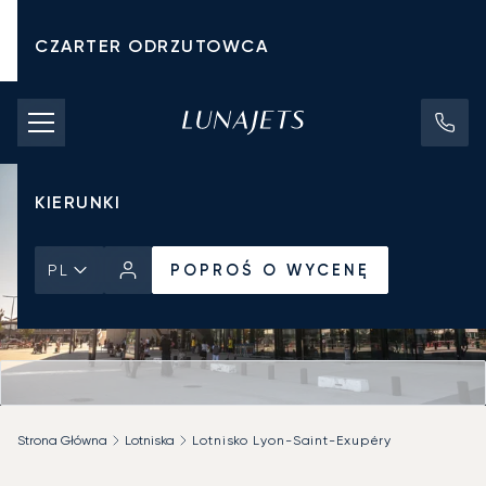
CZARTER ODRZUTOWCA
KOSZTY CZARTERU
PRYWATNE ODRZUTOWCE
KIERUNKI
POPROŚ O WYCENĘ
PL
Strona Główna
Lotniska
Lotnisko Lyon-Saint-Exupéry