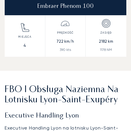
Embraer Phenom 100
722
km/h
2182
km
4
390
kts
1178
NM
FBO I Obsługa Naziemna Na
Lotnisku Lyon-Saint-Exupéry
Executive Handling Lyon
Executive Handling Lyon na lotnisku Lyon-Saint-