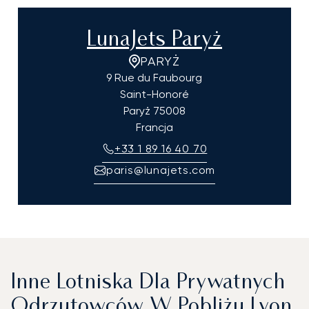
LunaJets Paryż
PARYŻ
9 Rue du Faubourg
Saint-Honoré
Paryż
75008
Francja
+33 1 89 16 40 70
paris@lunajets.com
Inne Lotniska Dla Prywatnych
Odrzutowców W Pobliżu Lyon