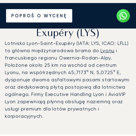
Prywatny odrzutowiec na
POPROŚ O WYCENĘ
Lotnisko Lyon-Saint-
Exupéry (LYS)
Lotnisko Lyon-Saint-Exupéry (IATA: LYS, ICAO: LFLL)
to główna międzynarodowa brama do
Lyonu
i
francuskiego regionu Owernia-Rodan-Alpy.
Położone około 25 km na wschód od centrum
Lyonu, na współrzędnych 45,7173° N, 5,0725° E,
dysponuje dwoma asfaltowymi pasami startowymi
oraz dedykowaną płytą postojową dla lotnictwa
ogólnego. Firmy Executive Handling Lyon i AviaVIP
Lyon zapewniają płynną obsługę naziemną oraz
usługi premium dla lotów prywatnych i
korporacyjnych.