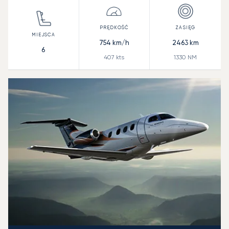
754
km/h
2463
km
6
407
kts
1330
NM