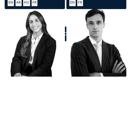
EN
AR
HU
FR
EN
FR
ZADZWOŃCIE DO NAS