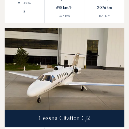
698
km/h
2076
km
5
377
kts
1121
NM
Cessna Citation CJ2