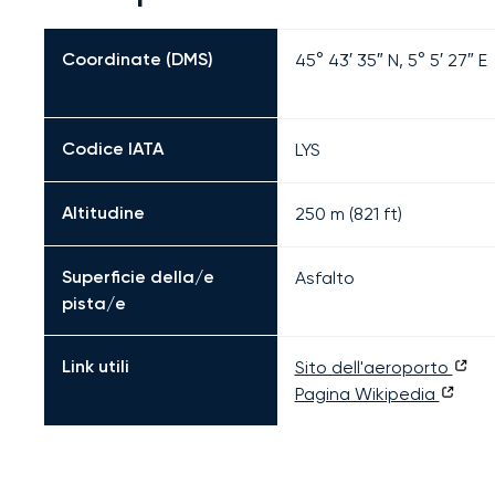
Coordinate (DMS)
45° 43′ 35″ N, 5° 5′ 27″ E
Codice IATA
LYS
Altitudine
250 m (821 ft)
Superficie della/e
Asfalto
pista/e
Link utili
Sito dell'aeroporto
Pagina Wikipedia