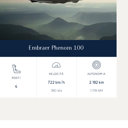
Embraer Phenom 100
722
km/h
2.182
km
4
390
kts
1.178
NM