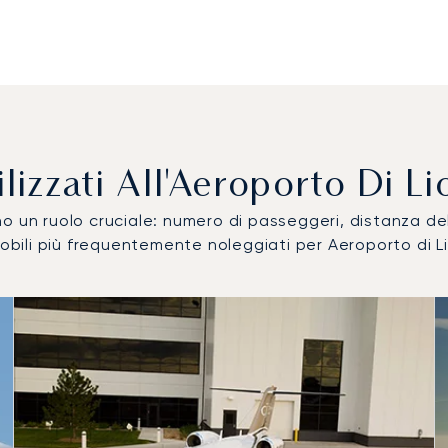
Utilizzati All'Aeroporto Di 
ocano un ruolo cruciale: numero di passeggeri, distanza 
omobili più frequentemente noleggiati per Aeroporto di 
ile più utilizzati per numero di movimenti volo nel 2025
i
a (km)