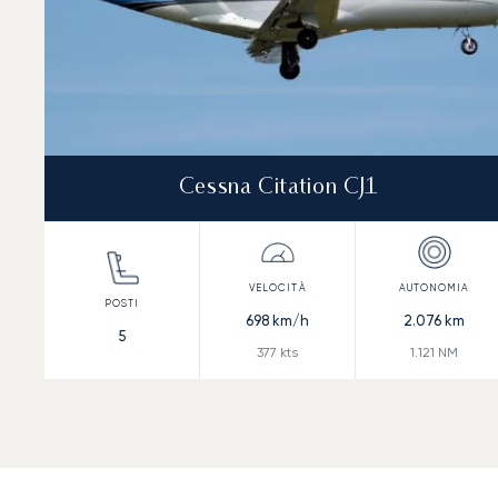
Cessna Citation CJ1
698
km/h
2.076
km
5
377
kts
1.121
NM