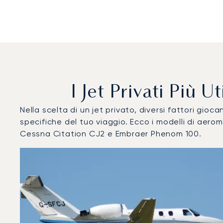
I Jet Privati Più 
Nella scelta di un jet privato, diversi fattori gi
specifiche del tuo viaggio. Ecco i modelli di aer
Cessna Citation CJ2 e Embraer Phenom 100.
Aeroporto di Lione Saint Exupéry : I 3 modelli di aeromob
Foto dell'aeromobile
Modello di aeromobile
Post
Velocità (km/h)
Velocità (nodi)
Autonomi
Autonomia (NM)