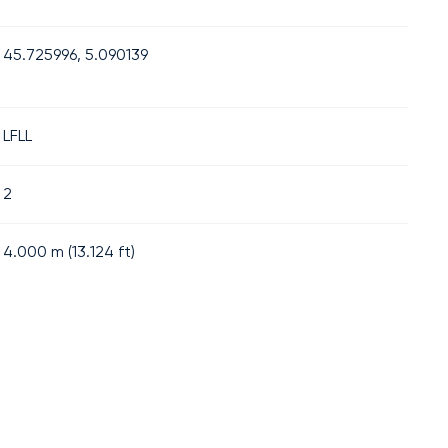
45.725996, 5.090139
LFLL
2
4.000
m (
13.124
ft)