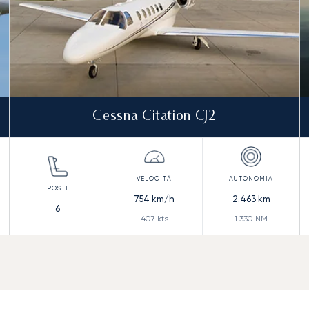
Cessna Citation CJ2
754
km/h
2.463
km
6
407
kts
1.330
NM