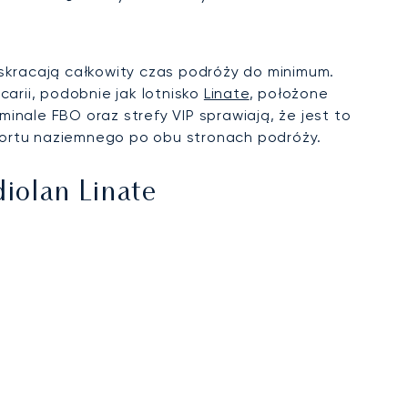
 skracają całkowity czas podróży do minimum.
arii, podobnie jak lotnisko
Linate
, położone
nale FBO oraz strefy VIP sprawiają, że jest to
portu naziemnego po obu stronach podróży.
iolan Linate