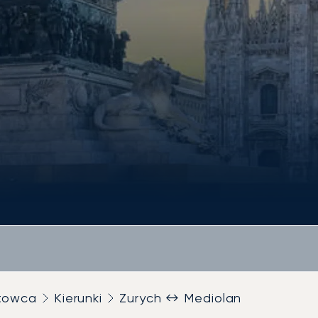
utowca
Kierunki
Zurych ↔ Mediolan