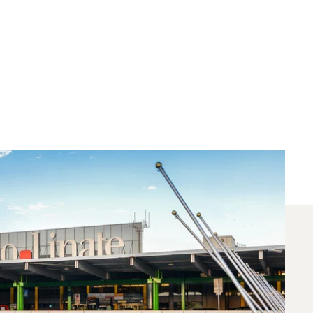
 Aby Polecieć Między
?