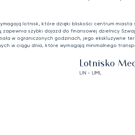
agają lotnisk, które dzięki bliskości centrum miasta
u
zapewnia szybki dojazd do finansowej dzielnicy Szwajc
iała w ograniczonych godzinach, jego ekskluzywne termi
owych w ciągu dnia, które wymagają minimalnego trans
Lotnisko Med
LIN - LIML