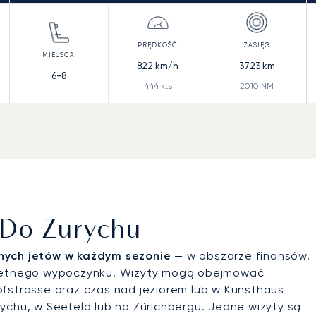
822
km/h
3723
km
6-8
444
kts
2010
NM
 Do Zurychu
nych jetów w każdym sezonie
— w obszarze finansów,
skretnego wypoczynku. Wizyty mogą obejmować
ofstrasse oraz czas nad jeziorem lub w Kunsthaus
ychu, w Seefeld lub na Zürichbergu. Jedne wizyty są