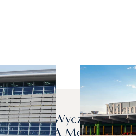
otów Mogę Wyczarterować,
Zurychem A Mediolanem