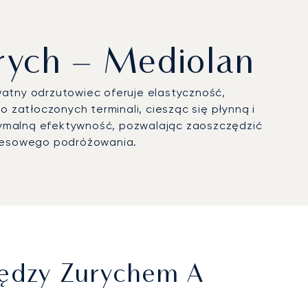
urych – Mediolan
watny odrzutowiec oferuje elastyczność,
zatłoczonych terminali, ciesząc się płynną i
ymalną efektywność, pozwalając zaoszczędzić
tresowego podróżowania.
iędzy Zurychem A