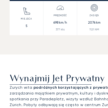
698
km/h
2076
km
5
377
kts
1121
NM
Wynajmij Jet Prywatny
Zurych wita
podróżnych korzystających z prywat
zarządzania majątkiem prywatnym, kultury i dy
spotkania przy Paradeplatz, wizyty wzdłuż Bahnh
Zürich. Pobyty odbywają się często w centrum Zur