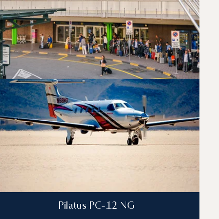
towcami na trasie Mediolan — Zurych. Dedykowany
 Państwa indywidualnym potrzebom podróży.
Pilatus PC-12 NG