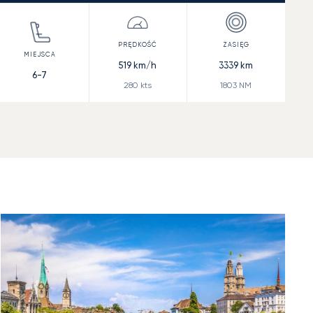
519
km/h
3339
km
6-7
280
kts
1803
NM