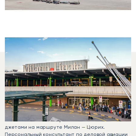
Какие Типы Самолётов
Я Могу Арендовать Для
Перелёта Между
Цюрихом И Миланом?
В 2025 году Citation CJ1, Phenom 300 и PC-12 NG
стали наиболее востребованными частными
джетами на маршруте Милан — Цюрих.
Персональный консультант по деловой авиации