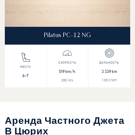
Pilatus PC-12 NG
519
km/h
3 339
km
6-7
280
kts
1 803
NM
Аренда Частного Джета
В Цюрих