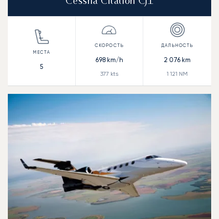
Cessna Citation CJ1
698
km/h
2 076
km
5
377
kts
1 121
NM