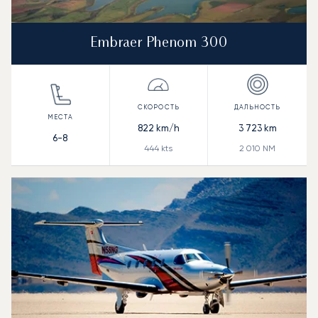
Embraer Phenom 300
822
km/h
3 723
km
6-8
444
kts
2 010
NM