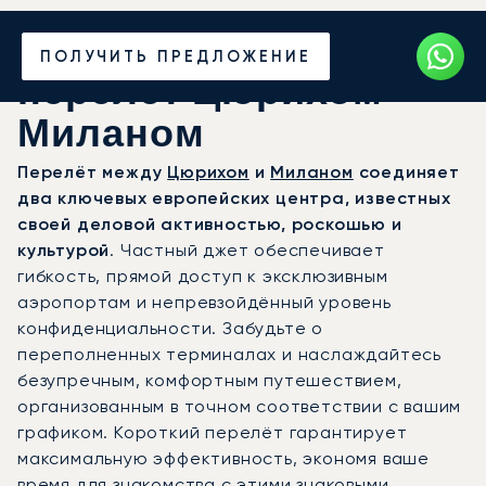
Закажите частный
ПОЛУЧИТЬ ПРЕДЛОЖЕНИЕ
перелёт Цюрихом —
Миланом
Перелёт между
Цюрихом
и
Миланом
соединяет
два ключевых европейских центра, известных
своей деловой активностью, роскошью и
культурой
. Частный джет обеспечивает
гибкость, прямой доступ к эксклюзивным
аэропортам и непревзойдённый уровень
конфиденциальности. Забудьте о
переполненных терминалах и наслаждайтесь
безупречным, комфортным путешествием,
организованным в точном соответствии с вашим
графиком. Короткий перелёт гарантирует
максимальную эффективность, экономя ваше
время для знакомства с этими знаковыми