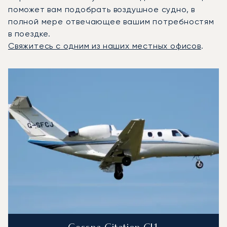
поможет вам подобрать воздушное судно, в
полной мере отвечающее вашим потребностям
в поездке.
Свяжитесь с одним из наших местных офисов
.
3 наиболее востребованных воздушных судна по количе
Фото воздушного судна
Модель воздушного судна
Скорость (км/ч)
Скорость (узлы)
Дал
Дальность (NM)