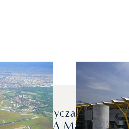
ów Mogę Wyczarterować, 
Paryżem A Madrytem?