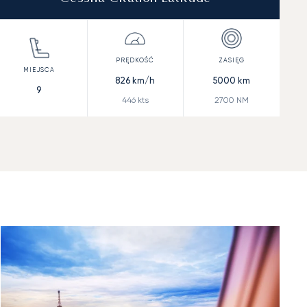
826
km/h
5000
km
9
446
kts
2700
NM