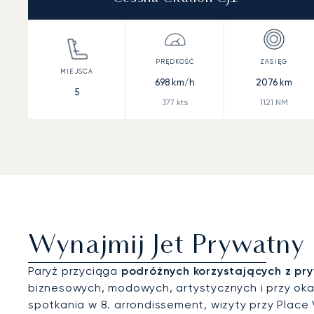
698
km/h
2076
km
5
377
kts
1121
NM
Wynajmij Jet Prywatny
Paryż przyciąga
podróżnych korzystających z pry
biznesowych, modowych, artystycznych i przy o
spotkania w 8. arrondissement, wizyty przy Plac