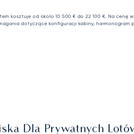
em kosztuje od około 10 500 € do 22 100 €. Na cenę wp
agania dotyczące konfiguracji kabiny, harmonogram pr
tniska Dla Prywatnych Lot