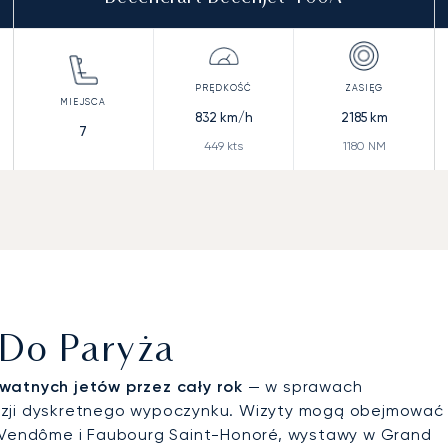
832
km/h
2185
km
7
449
kts
1180
NM
 Do Paryża
watnych jetów przez cały rok
— w sprawach
kazji dyskretnego wypoczynku. Wizyty mogą obejmować
e Vendôme i Faubourg Saint-Honoré, wystawy w Grand