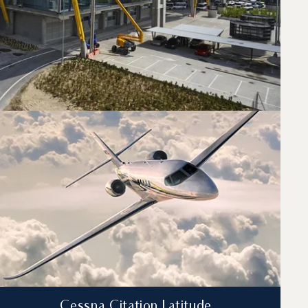
ymi odrzutowcami na trasie Madryt — Paryż.
dpowiadający Państwa indywidualnym potrzebom
Cessna Citation Latitude