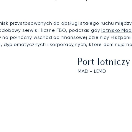
tnisk przystosowanych do obsługi stałego ruchu międ
łodobowy serwis i liczne FBO, podczas gdy
lotnisko Mad
 na północny wschód od finansowej dzielnicy Hiszpanii
yplomatycznych i korporacyjnych, które dominują na t
Port lotnicz
MAD - LEMD