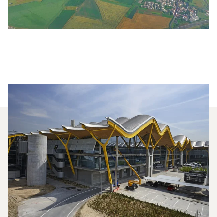
Какие Типы Самолётов
Я Могу Арендовать Для
Перелёта Между
Парижем И Мадридом?
В 2025 году Citation CJ1, Beechjet 400A и
Citation Latitude стали наиболее