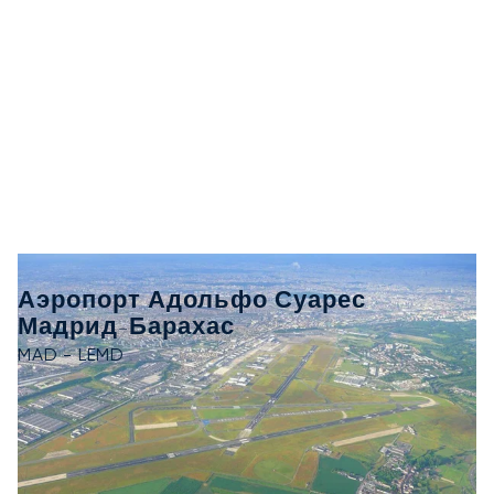
Аэропорт Адольфо Суарес
Мадрид-Барахас
MAD - LEMD