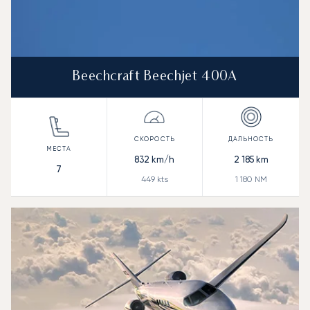
Beechcraft Beechjet 400A
832
km/h
2 185
km
7
449
kts
1 180
NM