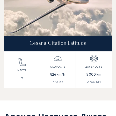
Cessna Citation Latitude
826
km/h
5 000
km
9
446
kts
2 700
NM