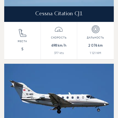
Cessna Citation CJ1
698
km/h
2 076
km
5
377
kts
1 121
NM