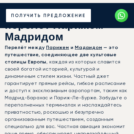
Закажите частный
ПОЛУЧИТЬ ПРЕДЛОЖЕНИЕ
перелёт Парижем —
Мадридом
Перелёт между
Парижем
и
Мадридом
— это
путешествие, соединяющее две культовые
столицы Европы
, каждая из которых славится
своей богатой историей, культурой и
динамичным стилем жизни. Частный джет
гарантирует прямые рейсы, гибкое расписание
и доступ к эксклюзивным аэропортам, таким как
Мадрид-Барахас и Париж-Ле-Бурже. Забудьте о
переполненных терминалах и наслаждайтесь
приватностью, роскошью и безупречно
организованным путешествием, созданным
специально для вас. Частная авиация экономит
ваше время, обеспечивает непревзойдённый