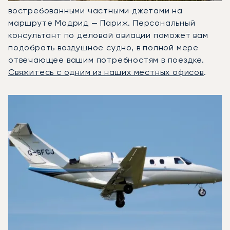
востребованными частными джетами на
маршруте Мадрид — Париж. Персональный
консультант по деловой авиации поможет вам
подобрать воздушное судно, в полной мере
отвечающее вашим потребностям в поездке.
Свяжитесь с одним из наших местных офисов
.
3 наиболее востребованных воздушных судна по количе
Фото воздушного судна
Модель воздушного судна
Скорость (км/ч)
Скорость (узлы)
Дал
Дальность (NM)