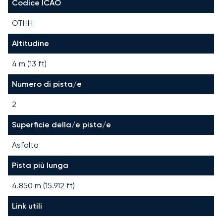
Codice ICAO
OTHH
Altitudine
4 m (13 ft)
Numero di pista/e
2
Superficie della/e pista/e
Asfalto
Pista più lunga
4.850
m (
15.912
ft)
Link utili