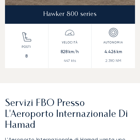
Hawker 800 series
828
km/h
4.426
km
8
447
kts
2.390
NM
Servizi FBO Presso
L'Aeroporto Internazionale Di
Hamad
L'Aeroporto Internazionale di Hamad vanta uno