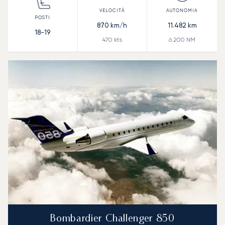
870
km/h
11.482
km
18-19
470
kts
6.200
NM
Bombardier Challenger 850