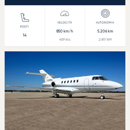
850
km/h
5.206
km
14
459
kts
2.811
NM