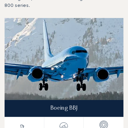
800 series.
Aeroporto Internazionale di Hamad : I 3 modelli di aeromobi
Foto dell'aeromobile
Modello di aeromobile
Posti
Velocità (km/h)
Velocità (nodi)
Autonomia (
Autonomia (NM)
Boeing BBJ