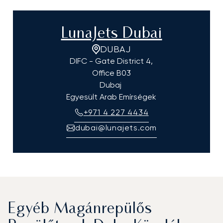
LunaJets Dubai
DUBAJ
DIFC - Gate District 4,
Office B03
Dubaj
Egyesült Arab Emírségek
+971 4 227 4434
dubai@lunajets.com
Egyéb Magánrepülős