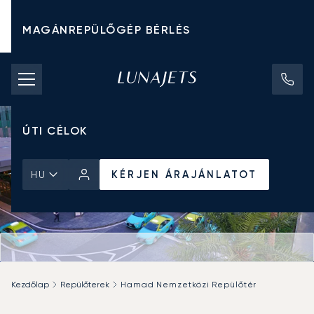
MAGÁNREPÜLŐGÉP BÉRLÉS
CHARTER ÁRAK
MAGÁNREPÜLŐGÉPEK
ÚTI CÉLOK
KÉRJEN ÁRAJÁNLATOT
HU
Kezdőlap
Repülőterek
Hamad Nemzetközi Repülőtér