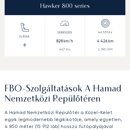
Hawker 800 series
828
km/h
4 426
km
8
447
kts
2 390
NM
FBO-Szolgáltatások A Hamad
Nemzetközi Repülőtéren
A Hamad Nemzetközi Repülőtér a Közel-Kelet
egyik legmodernebb légikikötője, amely egyetlen,
4 850 méter (15 912 láb) hosszú futópályájával