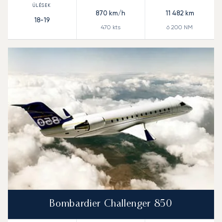
870
km/h
11 482
km
18-19
470
kts
6 200
NM
Bombardier Challenger 850