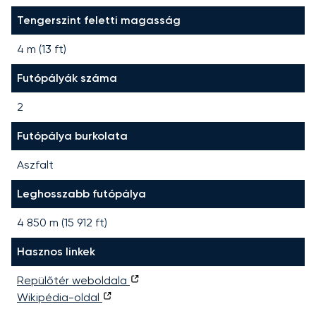
Tengerszint feletti magasság
4 m (13 ft)
Futópályák száma
2
Futópálya burkolata
Aszfalt
Leghosszabb futópálya
4 850
m (
15 912
ft)
Hasznos linkek
Repülőtér weboldala
Wikipédia-oldal