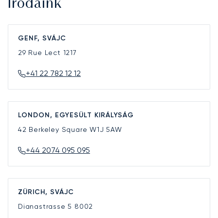
Irodáink
GENF, SVÁJC
29 Rue Lect
1217
+41 22 782 12 12
LONDON, EGYESÜLT KIRÁLYSÁG
42 Berkeley Square
W1J 5AW
+44 2074 095 095
ZÜRICH, SVÁJC
Dianastrasse 5
8002