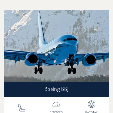
Hamad Nemzetközi Repülőtér : A 3 legtöbbet repült repül
Repülőgép fotója
Repülőgép-típus
Ülőhelyek
Sebesség (km/h)
Sebesség (csomó)
Hatótávolság (km)
Hatótávolság (NM)
Boeing BBJ