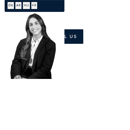
EN
AR
HU
FR
CALL US