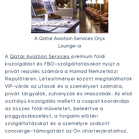
A Qatar Aviation Services Oryx
Lounge-a
A
Qatar Aviation Services
prémium földi
kiszolgálást és FBO-szolgáltatásokat nyújt a
privát repülés számára a Hamad Nemzetközi
Repülőtéren. Létesítményei között megtalálhatók
VIP-várók az utasok és a személyzet számára,
privát tárgyalók, zuhanyzók és imaszobák. Az első
osztályú kiszolgálás mellett a csapat koordinálja
az összes földi műveletet, beleértve a
poggyászkezelést, a forgalmi előtéri
szolgáltatásokat és a személyre szabott
concierge-támogatást az Ön charterjárataihoz.