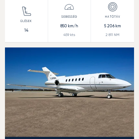
850
km/h
5 206
km
14
459
kts
2 811
NM