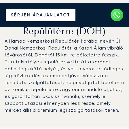
Magánrepülőgép bérlése a
KÉRJEN ÁRAJÁNLATOT
Hamad Nemzetközi
Repülőtérre (DOH)
A Hamad Nemzetközi Repülőtér, korábbi nevén Új
Dohai Nemzetközi Repülőtér, a Katari Állam vibráló
fővárosától,
Dohától
15 km-re délkeletre fekszik.
Ez a tekintélyes repülőtér vette át a korábbi
dohai légikikötő helyét, és vált a város elsődleges
légi közlekedési csomópontjává. Válassza a
LunaJets szolgáltatását, ha privát jetet bérel erre
az ikonikus repülőtérre vagy onnan induló útjához,
és garantáltan luxus színvonalú, személyre
szabott utazási élményben lesz része, amely
mércét állít a prémium légi szolgáltatások terén.