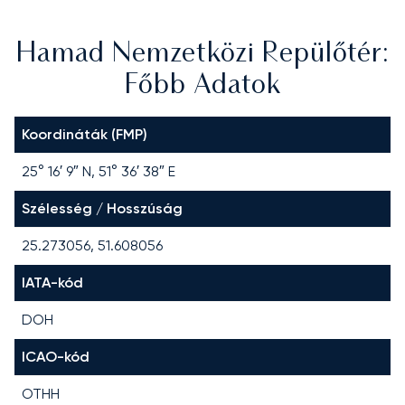
Hamad Nemzetközi Repülőtér:
Főbb Adatok
Koordináták (FMP)
25° 16′ 9″ N, 51° 36′ 38″ E
Szélesség / Hosszúság
25.273056, 51.608056
IATA-kód
DOH
ICAO-kód
OTHH