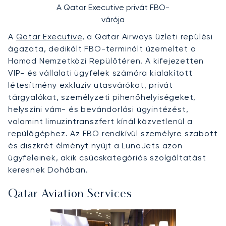
A Qatar Executive privát FBO-
várója
A
Qatar Executive
, a Qatar Airways üzleti repülési
ágazata, dedikált FBO-terminált üzemeltet a
Hamad Nemzetközi Repülőtéren. A kifejezetten
VIP- és vállalati ügyfelek számára kialakított
létesítmény exkluzív utasvárókat, privát
tárgyalókat, személyzeti pihenőhelyiségeket,
helyszíni vám- és bevándorlási ügyintézést,
valamint limuzintranszfert kínál közvetlenül a
repülőgéphez. Az FBO rendkívül személyre szabott
és diszkrét élményt nyújt a LunaJets azon
ügyfeleinek, akik csúcskategóriás szolgáltatást
keresnek Dohában.
Qatar Aviation Services