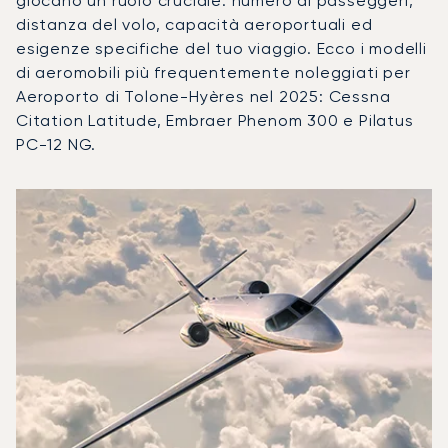
giocano un ruolo cruciale: numero di passeggeri,
distanza del volo, capacità aeroportuali ed
esigenze specifiche del tuo viaggio. Ecco i modelli
di aeromobili più frequentemente noleggiati per
Aeroporto di Tolone-Hyères nel 2025: Cessna
Citation Latitude, Embraer Phenom 300 e Pilatus
PC-12 NG.
Aeroporto di Tolone-Hyères : I 3 modelli di aeromobile più 
Foto dell'aeromobile
Modello di aeromobile
Movimenti di
Posti
Velocità (km/h)
Velocit
Autonomia (km)
Autonomia (NM)