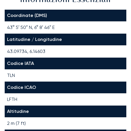
Coordinate (DMS)
43° 5′ 50″ N, 6° 8′ 46″ E
Latitudine / Longitudine
43.09734, 6.14603
Codice IATA
TLN
Codice ICAO
LFTH
Altitudine
2 m (7 ft)