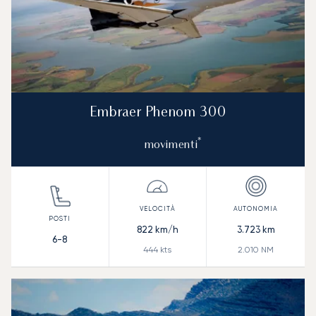
Embraer Phenom 300
*
movimenti
822
km/h
3.723
km
6-8
444
kts
2.010
NM