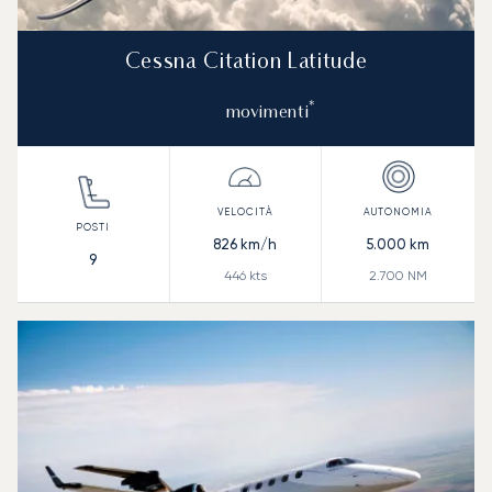
Cessna Citation Latitude
*
movimenti
826
km/h
5.000
km
9
446
kts
2.700
NM