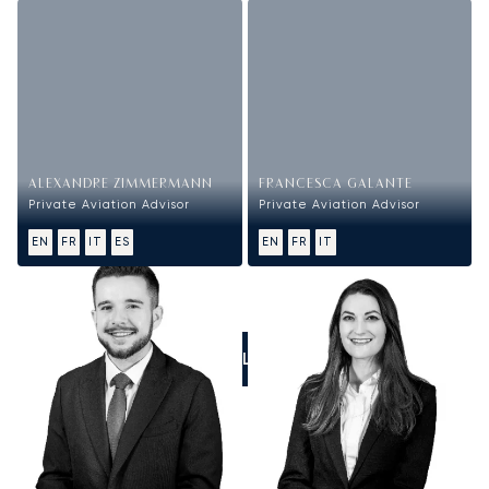
ALEXANDRE ZIMMERMANN
FRANCESCA GALANTE
Private Aviation Advisor
Private Aviation Advisor
EN
FR
IT
ES
EN
FR
IT
CALL US