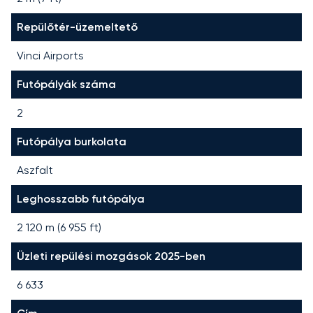
Repülőtér-üzemeltető
Vinci Airports
Futópályák száma
2
Futópálya burkolata
Aszfalt
Leghosszabb futópálya
2 120
m (
6 955
ft)
Üzleti repülési mozgások 2025-ben
6 633