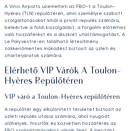
A Vinci Airports üzemelteti az FBO-t a Toulon-
Hyères (TLN) repülőtéren, ahol személyre szabott
szolgáltatásokat kínál a privát repülés számára,
beleértve a földi kiszolgálást, a forgalmi előtérhez
való hozzáférést és a diszkrét utastámogatást. A
Le Palyvestre-en található létesítmény
zökkenőmentes működést biztosít az üzleti és
charterjáratok számára.
Elérhető VIP Várók A Toulon-
Hyères Repülőtéren
VIP váró a Toulon-Hyères repülőtéren
A repülőtér egy elkülönített területet biztosít az
üzleti repülés utasai számára, ahol nyugodt
ülőhelyek, frissítők és közvetlen hozzáférés az
FBO szolgáltatásaihoz várják őket. A bejutást