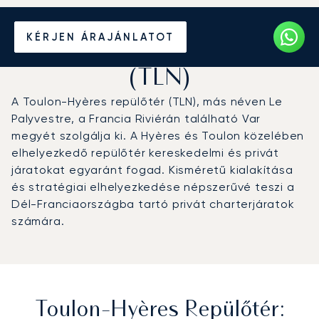
Magánrepülőgép bérlése a
KÉRJEN ÁRAJÁNLATOT
Toulon-Hyères repülőtérre
(TLN)
A Toulon-Hyères repülőtér (TLN), más néven Le
Palyvestre, a Francia Riviérán található Var
megyét szolgálja ki. A Hyères és Toulon közelében
elhelyezkedő repülőtér kereskedelmi és privát
járatokat egyaránt fogad. Kisméretű kialakítása
és stratégiai elhelyezkedése népszerűvé teszi a
Dél-Franciaországba tartó privát charterjáratok
számára.
Toulon-Hyères Repülőtér: