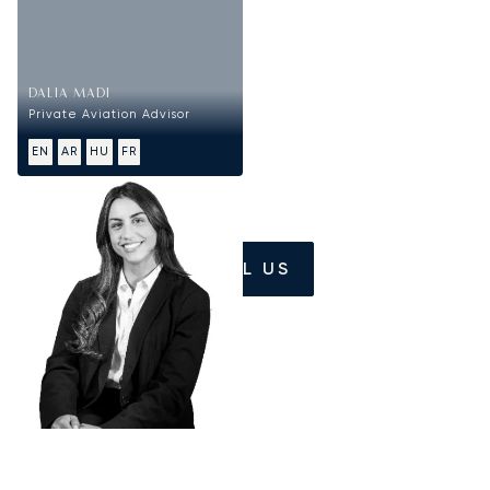
DALIA MADI
Private Aviation Advisor
EN
AR
HU
FR
CALL US