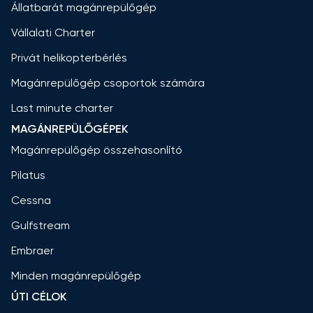
Állatbarát magánrepülőgép
Vállalati Charter
Privát helikopterbérlés
Magánrepülőgép csoportok számára
Last minute charter
MAGÁNREPÜLŐGÉPEK
Magánrepülőgép összehasonlító
Pilatus
Cessna
Gulfstream
Embraer
Minden magánrepülőgép
ÚTI CÉLOK