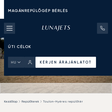
MAGÁNREPÜLŐGÉP BÉRLÉS
CHARTER ÁRAK
MAGÁNREPÜLŐGÉPEK
ÚTI CÉLOK
KÉRJEN ÁRAJÁNLATOT
HU
Kezdőlap
Repülőterek
Toulon-Hyères repülőtér