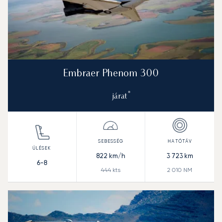
Embraer Phenom 300
*
járat
822
km/h
3 723
km
6-8
444
kts
2 010
NM