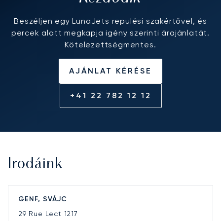
Beszéljen egy LunaJets repülési szakértővel, és
percek alatt megkapja igény szerinti árajánlatát.
Kötelezettségmentes.
AJÁNLAT KÉRÉSE
+41 22 782 12 12
Irodáink
GENF, SVÁJC
29 Rue Lect
1217