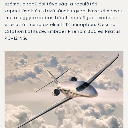
száma, a repülési távolság, a repülőtéri
kapacitások és utazásának egyedi követelményei.
Íme a leggyakrabban bérelt repülőgép-modellek
erre az úti célra az elmúlt 12 hónapban: Cessna
Citation Latitude, Embraer Phenom 300 és Pilatus
PC-12 NG.
Toulon-Hyères repülőtér : A 3 legtöbbet repült repülőgép
Repülőgép fotója
Repülőgép-típus
Repülési forgalo
Ülőhelyek
Sebesség (km/h)
Sebesség (c
Hatótávolság (km)
Hatótávolság (NM)