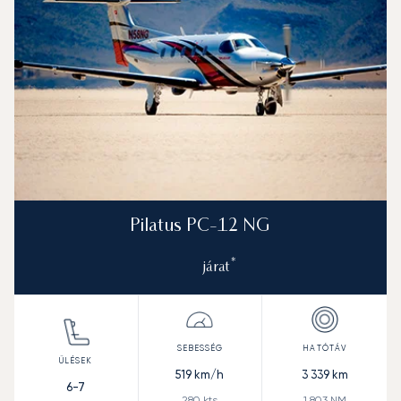
Pilatus PC-12 NG
*
járat
519
km/h
3 339
km
6-7
280
kts
1 803
NM