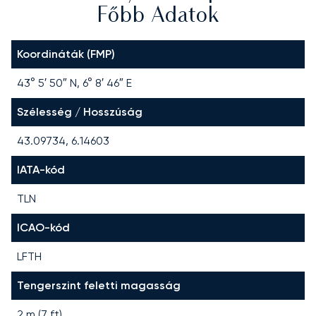
Főbb Adatok
Koordináták (FMP)
43° 5′ 50″ N, 6° 8′ 46″ E
Szélesség / Hosszúság
43.09734, 6.14603
IATA-kód
TLN
ICAO-kód
LFTH
Tengerszint feletti magasság
2 m (7 ft)