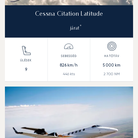
Cessna Citation Latitude
*
járat
826
km/h
5 000
km
9
446
kts
2 700
NM