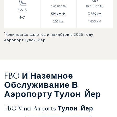
519
km/h
3 339
km
6-7
280
kts
1 803
NM
*
Количество вылетов и прилётов в 2025 году
Аэропорт Тулон-Йер
FBO И Наземное
Обслуживание В
Аэропорту Тулон-Йер
FBO Vinci Airports Тулон-Йер