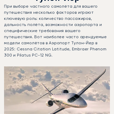
При выборе частного самолёта для вашего
путешествия несколько факторов играют
ключевую роль: количество пассажиров,
дальность полёта, возможности аэропорта и
специфические требования вашего
путешествия. Вот наиболее часто арендуемые
модели самолётов в Аэропорт Тулон-Йер в
2025: Cessna Citation Latitude, Embraer Phenom
300 и Pilatus PC-12 NG.
Аэропорт Тулон-Йер : 3 наиболее востребованные моде
Фото воздушного судна
Модель воздушного судна
Пол
Места
Скорость (км/ч)
Дальность (км)
Дальность (NM)