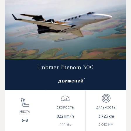
Embraer Phenom 300
*
движений
822
km/h
3 723
km
6-8
444
kts
2 010
NM