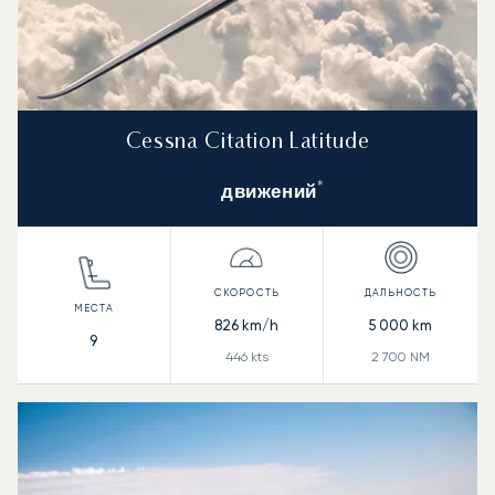
Cessna Citation Latitude
*
движений
826
km/h
5 000
km
9
446
kts
2 700
NM