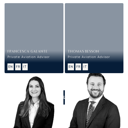
FRANCESCA GALANTE
THOMAS BESSON
Private Aviation Advisor
Private Aviation Advisor
EN
FR
IT
EN
FR
IT
CALL US