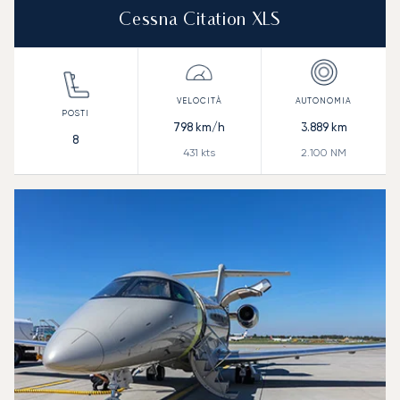
Cessna Citation XLS
798
km/h
3.889
km
8
431
kts
2.100
NM