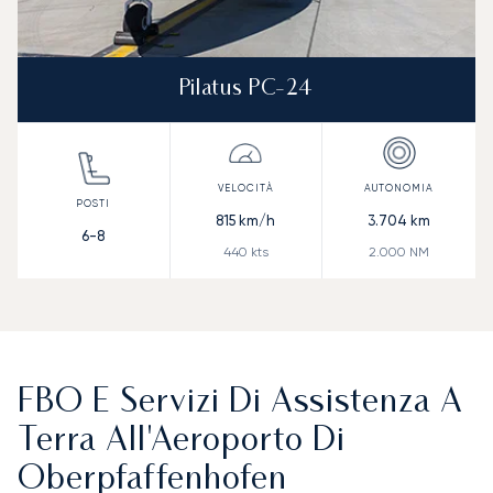
Pilatus PC-24
815
km/h
3.704
km
6-8
440
kts
2.000
NM
FBO E Servizi Di Assistenza A
Terra All'Aeroporto Di
Oberpfaffenhofen