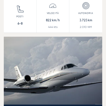
822
km/h
3.723
km
6-8
444
kts
2.010
NM