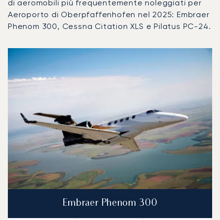
di aeromobili più frequentemente noleggiati per
Aeroporto di Oberpfaffenhofen nel 2025: Embraer
Phenom 300, Cessna Citation XLS e Pilatus PC-24.
Aeroporto di Oberpfaffenhofen : I 3 modelli di aeromobile p
Foto dell'aeromobile
Modello di aeromobile
Posti
Velocità (km/h)
Velocità (nodi)
Autonomia (
Autonomia (NM)
Embraer Phenom 300