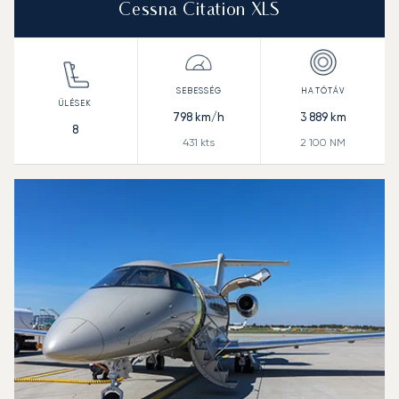
Cessna Citation XLS
798
km/h
3 889
km
8
431
kts
2 100
NM