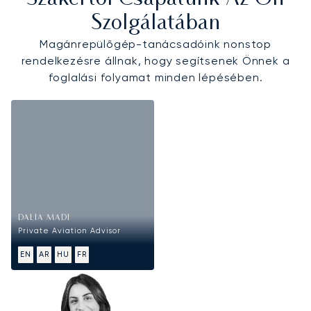
Szolgálatában
Magánrepülőgép-tanácsadóink nonstop
rendelkezésre állnak, hogy segítsenek Önnek a
foglalási folyamat minden lépésében.
DALIA MADI
Private Aviation Advisor
EN
AR
HU
FR