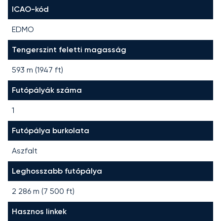
ICAO-kód
EDMO
Tengerszint feletti magasság
593 m (1947 ft)
Futópályák száma
1
Futópálya burkolata
Aszfalt
Leghosszabb futópálya
2 286
m (
7 500
ft)
Hasznos linkek