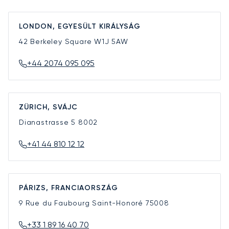
LONDON, EGYESÜLT KIRÁLYSÁG
42 Berkeley Square
W1J 5AW
+44 2074 095 095
ZÜRICH, SVÁJC
Dianastrasse 5
8002
+41 44 810 12 12
PÁRIZS, FRANCIAORSZÁG
9 Rue du Faubourg Saint-Honoré
75008
+33 1 89 16 40 70