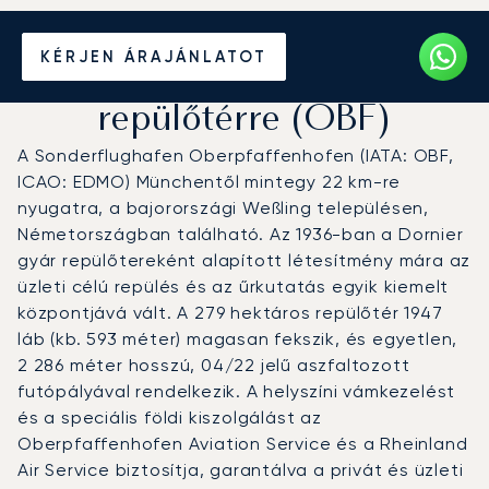
Magánrepülőgép bérlése
KÉRJEN ÁRAJÁNLATOT
az Oberpfaffenhofen
repülőtérre (OBF)
A Sonderflughafen Oberpfaffenhofen (IATA: OBF,
ICAO: EDMO) Münchentől mintegy 22 km-re
nyugatra, a bajorországi Weßling településen,
Németországban található. Az 1936-ban a Dornier
gyár repülőtereként alapított létesítmény mára az
üzleti célú repülés és az űrkutatás egyik kiemelt
központjává vált. A 279 hektáros repülőtér 1947
láb (kb. 593 méter) magasan fekszik, és egyetlen,
2 286 méter hosszú, 04/22 jelű aszfaltozott
futópályával rendelkezik. A helyszíni vámkezelést
és a speciális földi kiszolgálást az
Oberpfaffenhofen Aviation Service és a Rheinland
Air Service biztosítja, garantálva a privát és üzleti