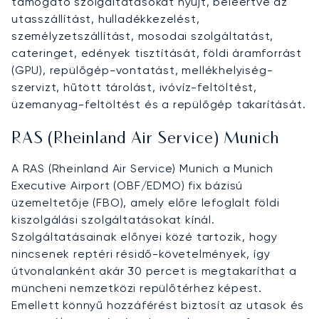
támogató szolgáltatásokat nyújt, beleértve az
utasszállítást, hulladékkezelést,
személyzetszállítást, mosodai szolgáltatást,
cateringet, edények tisztítását, földi áramforrást
(GPU), repülőgép-vontatást, mellékhelyiség-
szervizt, hűtött tárolást, ivóvíz-feltöltést,
üzemanyag-feltöltést és a repülőgép takarítását.
RAS (Rheinland Air Service) Munich
A RAS (Rheinland Air Service) Munich a Munich
Executive Airport (OBF/EDMO) fix bázisú
üzemeltetője (FBO), amely előre lefoglalt földi
kiszolgálási szolgáltatásokat kínál.
Szolgáltatásainak előnyei közé tartozik, hogy
nincsenek reptéri résidő-követelmények, így
útvonalanként akár 30 percet is megtakaríthat a
müncheni nemzetközi repülőtérhez képest.
Emellett könnyű hozzáférést biztosít az utasok és