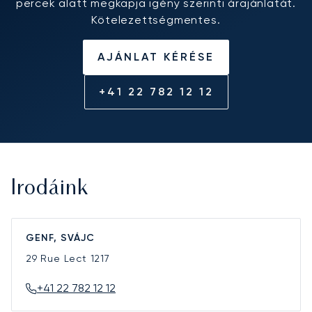
percek alatt megkapja igény szerinti árajánlatát.
Kötelezettségmentes.
AJÁNLAT KÉRÉSE
+41 22 782 12 12
Irodáink
GENF, SVÁJC
29 Rue Lect
1217
+41 22 782 12 12