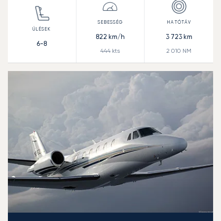
822
km/h
3 723
km
6-8
444
kts
2 010
NM