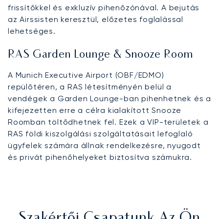
frissítőkkel és exkluzív pihenőzónával. A bejutás
az Airssisten keresztül, előzetes foglalással
lehetséges.
RAS Garden Lounge & Snooze Room
A Munich Executive Airport (OBF/EDMO)
repülőtéren, a RAS létesítményén belül a
vendégek a Garden Lounge-ban pihenhetnek és a
kifejezetten erre a célra kialakított Snooze
Roomban töltődhetnek fel. Ezek a VIP-területek a
RAS földi kiszolgálási szolgáltatásait lefoglaló
ügyfelek számára állnak rendelkezésre, nyugodt
és privát pihenőhelyeket biztosítva számukra.
Szakértői Csapatunk Az Ön