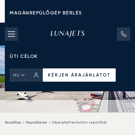
MAGÁNREPÜLŐGÉP BÉRLÉS
CHARTER ÁRAK
MAGÁNREPÜLŐGÉPEK
ÚTI CÉLOK
KÉRJEN ÁRAJÁNLATOT
HU
Kezdőlap
Repülőterek
Oberpfaffenhofen repülőtér