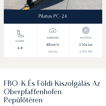
Pilatus PC-24
815
km/h
3 704
km
6-8
440
kts
2 000
NM
FBO-K És Földi Kiszolgálás Az
Oberpfaffenhofen
Repülőtéren