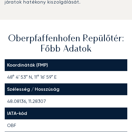
járatok hatékony kiszolgálását.
Oberpfaffenhofen Repülőtér:
Főbb Adatok
Koordináták (FMP)
48° 4′ 53″ N, 11° 16′ 59″ E
Szélesség / Hosszúság
48.08136, 11.28307
IATA-kód
OBF