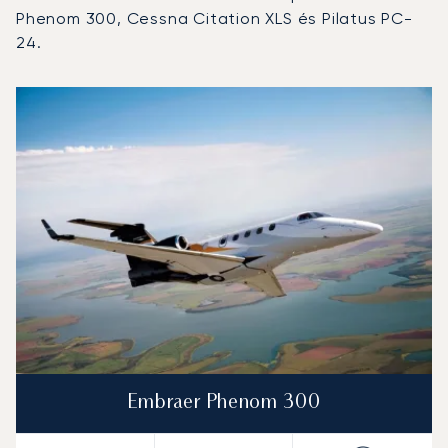
Phenom 300, Cessna Citation XLS és Pilatus PC-
24.
Oberpfaffenhofen repülőtér : A 3 legtöbbet repült repül
Repülőgép fotója
Repülőgép-típus
Ülőhelyek
Sebesség (km/h)
Sebesség (csomó)
Hatótávolság (km)
Hatótávolság (NM)
Embraer Phenom 300