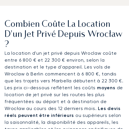
flexibilité nécessaire aux itinéraires les plus
exigeants. Grâce à des prestations raffinées et
une restauration gastronomique sur mesure, vous
Combien Coûte La Location
arriverez reposé et parfaitement préparé pour
votre conférence au Centre des Congrès de
D'un Jet Privé Depuis Wrocław
Wroclaw.
?
Notre engagement envers l'excellence
La location d'un jet privé depuis Wroclaw coûte
opérationnelle est attesté par la confiance à long
entre 6 800 € et 22 300 € environ, selon la
terme de nos clients ; nos 100 plus grands clients,
destination et le type d'appareil. Les vols de
y compris les départements de vol d'entreprise,
Wroclaw à Berlin commencent à 6 800 €, tandis
voyagent avec nous depuis plus de sept ans en
que les trajets vers Marbella débutent à 22 300 €.
moyenne. Ce dévouement garantit que votre
Les prix ci-dessous reflètent les coûts
moyens
de
voyage d'affaires en Pologne est géré avec un
location de jet privé sur les routes les plus
professionnalisme exceptionnel, vous offrant une
fréquentées au départ et à destination de
tranquillité d'esprit totale pour chaque voyage à
Wrocław au cours des 12 derniers mois.
Les devis
fort enjeu.
réels peuvent être inférieurs
ou supérieurs selon
la saisonnalité, la disponibilité des appareils, les