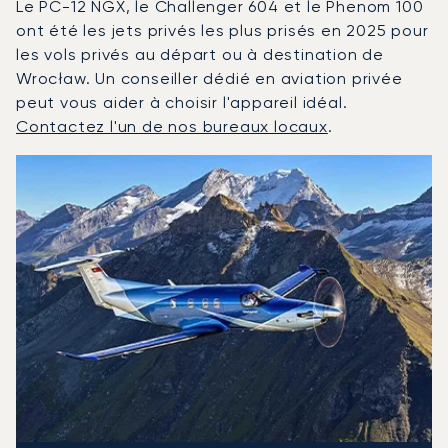
Le PC-12 NGX, le Challenger 604 et le Phenom 100
ont été les jets privés les plus prisés en 2025 pour
les vols privés au départ ou à destination de
Wrocław. Un conseiller dédié en aviation privée
peut vous aider à choisir l'appareil idéal.
Contactez l'un de nos bureaux locaux
.
Wrocław : Les 3 modèles d'aéronefs les plus fréquentés
Photo de l'aéronef
Modèle d'aéronef
Sièges
Vitesse (km/h)
Vitesse (nœuds)
Autonomie (km)
Autonomie (NM)