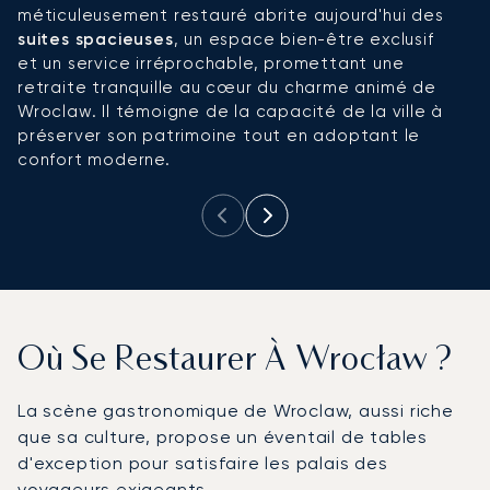
méticuleusement restauré abrite aujourd'hui des
s
suites spacieuses
, un espace bien-être exclusif
r
et un service irréprochable, promettant une
c
retraite tranquille au cœur du charme animé de
e
Wroclaw. Il témoigne de la capacité de la ville à
préserver son patrimoine tout en adoptant le
confort moderne.
Où Se Restaurer À Wrocław ?
La scène gastronomique de Wroclaw, aussi riche
que sa culture, propose un éventail de tables
d'exception pour satisfaire les palais des
voyageurs exigeants.