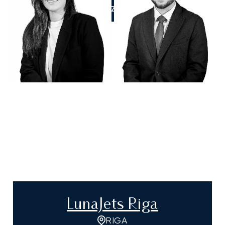
APPELEZ-NOUS
LunaJets Riga
RIGA