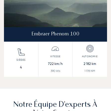
Embraer Phenom 100
722
km/h
2 182
km
4
390
kts
1 178
NM
Notre Équipe D'experts À