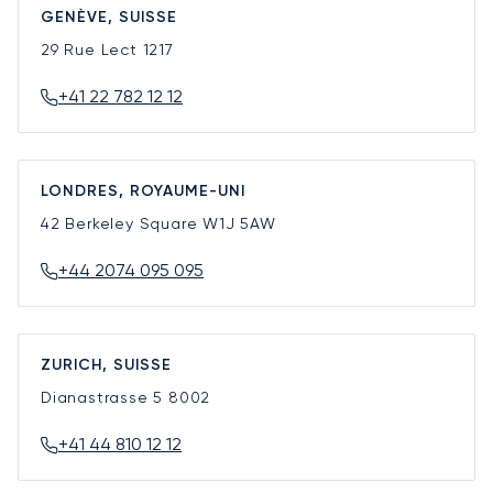
GENÈVE, SUISSE
29 Rue Lect
1217
+41 22 782 12 12
LONDRES, ROYAUME-UNI
42 Berkeley Square
W1J 5AW
+44 2074 095 095
ZURICH, SUISSE
Dianastrasse 5
8002
+41 44 810 12 12