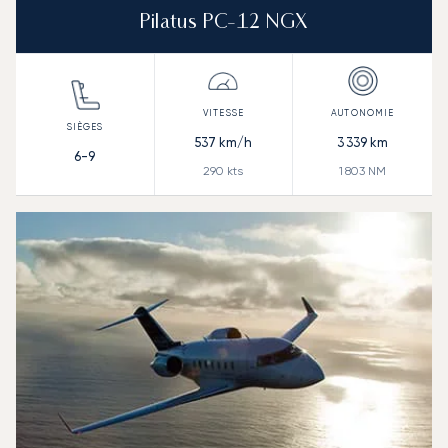
Pilatus PC-12 NGX
537
km/h
3 339
km
6-9
290
kts
1 803
NM