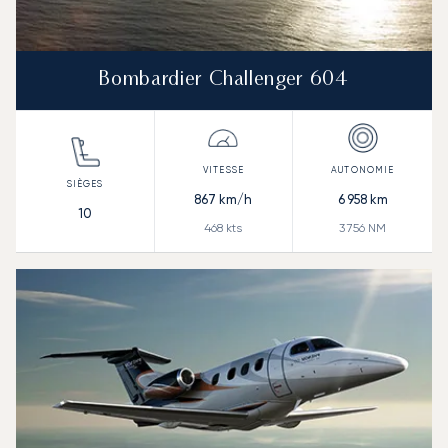
Bombardier Challenger 604
867
km/h
6 958
km
10
468
kts
3 756
NM