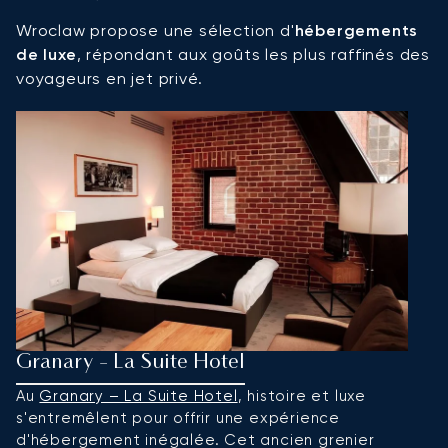
Wroclaw propose une sélection d'
hébergements
de luxe
, répondant aux goûts les plus raffinés des
voyageurs en jet privé.
Granary - La Suite Hotel
P
Au
Granary – La Suite Hotel
, histoire et luxe
S
s'entremêlent pour offrir une expérience
P
d'hébergement inégalée. Cet ancien grenier
b