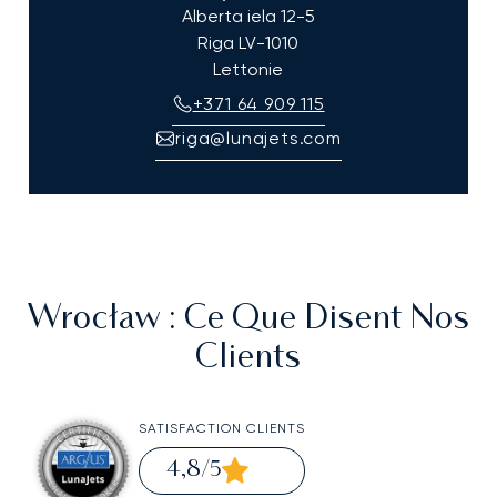
Alberta iela 12-5
Riga
LV-1010
Lettonie
+371 64 909 115
riga@lunajets.com
Wrocław
: Ce Que Disent Nos
Clients
SATISFACTION CLIENTS
4,8
/5