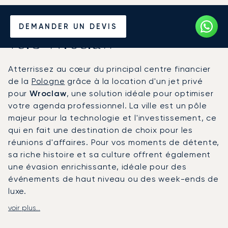
Louer un Jet Privé depuis et
DEMANDER UN DEVIS
vers Wroclaw
Atterrissez au cœur du principal centre financier
de la
Pologne
grâce à la location d'un jet privé
pour
Wroclaw
, une solution idéale pour optimiser
votre agenda professionnel. La ville est un pôle
majeur pour la technologie et l'investissement, ce
qui en fait une destination de choix pour les
réunions d'affaires. Pour vos moments de détente,
sa riche histoire et sa culture offrent également
une évasion enrichissante, idéale pour des
événements de haut niveau ou des week-ends de
luxe.
voir plus...
Votre voyage est organisé pour s'adapter
précisément à votre emploi du temps, offrant la