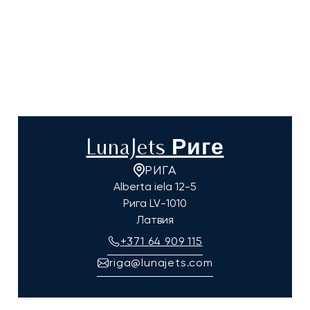
LunaJets Риге
РИГА
Alberta iela 12-5
Рига
LV-1010
Латвия
+371 64 909 115
riga@lunajets.com