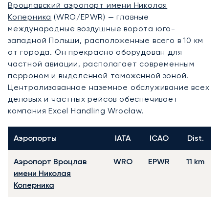
Вроцлавский аэропорт имени Николая
Коперника
(WRO/EPWR) — главные
международные воздушные ворота юго-
западной Польши, расположенные всего в 10 км
от города. Он прекрасно оборудован для
частной авиации, располагает современным
перроном и выделенной таможенной зоной.
Централизованное наземное обслуживание всех
деловых и частных рейсов обеспечивает
компания Excel Handling Wrocław.
Аэропорты
IATA
ICAO
Dist.
Аэропорт Вроцлав
WRO
EPWR
11 km
имени Николая
Коперника