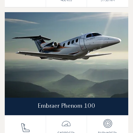
468
kts
3 756
NM
Embraer Phenom 100