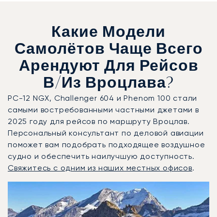
Какие Модели
Самолётов Чаще Всего
Арендуют Для Рейсов
В/из Вроцлава?
PC-12 NGX, Challenger 604 и Phenom 100 стали
самыми востребованными частными джетами в
2025 году для рейсов по маршруту Вроцлав.
Персональный консультант по деловой авиации
поможет вам подобрать подходящее воздушное
судно и обеспечить наилучшую доступность.
Свяжитесь с одним из наших местных офисов
.
Вроцлав : 3 наиболее востребованные модели воздушны
Фото воздушного судна
Модель воздушного судна
Скорость (км/ч)
Скорость (узлы)
Дал
Дальность (NM)