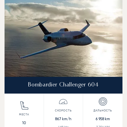
Bombardier Challenger 604
867
km/h
6 958
km
10