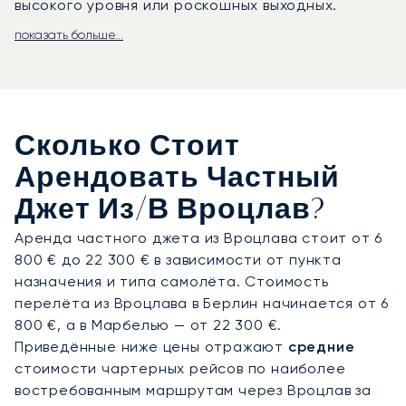
высокого уровня или роскошных выходных.
показать больше...
Ваше путешествие будет организовано в
точном соответствии с вашим расписанием,
обеспечивая гибкость, необходимую для самого
напряжённого графика. Благодаря сервису
премиум-класса и индивидуально подобранному
Сколько Стоит
меню высокой кухни вы прибудете на
конференцию во Вроцлавский конгресс-центр
Арендовать Частный
отдохнувшим и полностью готовым к работе.
Джет Из/в Вроцлав?
Наша приверженность высочайшим стандартам
Аренда частного джета из Вроцлава стоит от 6
обслуживания подтверждается многолетним
800 € до 22 300 € в зависимости от пункта
доверием клиентов: сто наших крупнейших
назначения и типа самолёта. Стоимость
заказчиков, включая корпоративные лётные
перелёта из Вроцлава в Берлин начинается от 6
отделы, летают с нами в среднем более семи
800 €, а в Марбелью — от 22 300 €.
лет. Такая преданность делу гарантирует, что
Приведённые ниже цены отражают
средние
ваши деловые поездки в Польшу будут
стоимости чартерных рейсов по наиболее
организованы с исключительным
востребованным маршрутам через Вроцлав за
профессионализмом, обеспечивая вам полное