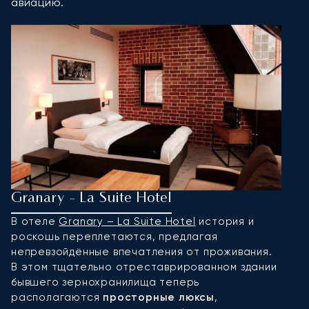
авиацию.
Granary - La Suite Hotel
P
В отеле
Granary – La Suite Hotel
история и
О
роскошь переплетаются, предлагая
п
непревзойдённые впечатления от проживания.
р
В этом тщательно отреставрированном здании
н
бывшего зернохранилища теперь
у
располагаются
просторные люксы
,
п