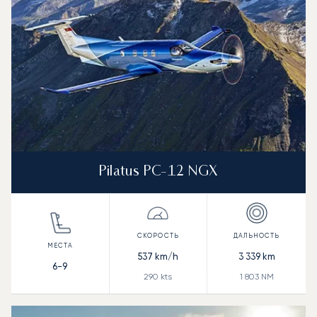
Pilatus PC-12 NGX
537
km/h
3 339
km
6-9
290
kts
1 803
NM