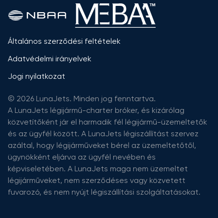
Általános szerződési feltételek
Adatvédelmi irányelvek
Jogi nyilatkozat
© 2026 LunaJets. Minden jog fenntartva.
A LunaJets légijármű-charter bróker, és kizárólag
közvetítőként jár el harmadik fél légijármű-üzemeltetők
és az ügyfél között. A LunaJets légiszállítást szervez
azáltal, hogy légijárműveket bérel az üzemeltetőtől,
ügynökként eljárva az ügyfél nevében és
képviseletében. A LunaJets maga nem üzemeltet
légijárműveket, nem szerződéses vagy közvetett
fuvarozó, és nem nyújt légiszállítási szolgáltatásokat.