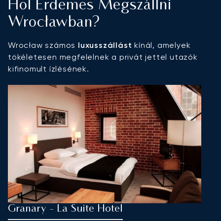
Hol Érdemes Megszállni
Wrocławban?
Wrocław számos
luxusszállást
kínál, amelyek
tökéletesen megfelelnek a privát jettel utazók
kifinomult ízlésének.
Granary - La Suite Hotel
P