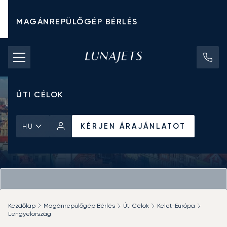
MAGÁNREPÜLŐGÉP BÉRLÉS
CHARTER ÁRAK
MAGÁNREPÜLŐGÉPEK
ÚTI CÉLOK
KÉRJEN ÁRAJÁNLATOT
HU
Kezdőlap
Magánrepülőgép Bérlés
Úti Célok
Kelet-Európa
Lengyelország