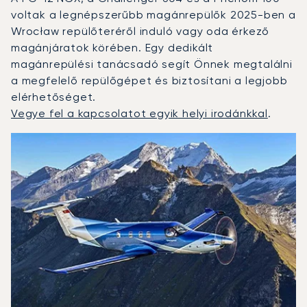
voltak a legnépszerűbb magánrepülők 2025-ben a
Wrocław repülőteréről induló vagy oda érkező
magánjáratok körében. Egy dedikált
magánrepülési tanácsadó segít Önnek megtalálni
a megfelelő repülőgépet és biztosítani a legjobb
elérhetőséget.
Vegye fel a kapcsolatot egyik helyi irodánkkal
.
Wrocław : A 3 legtöbbet repült repülőgép-típus a repülé
Repülőgép fotója
Repülőgép-típus
Ülőhelyek
Sebesség (km/h)
Sebesség (csomó)
Hatótávolság (km)
Hatótávolság (NM)