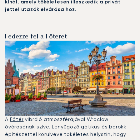
kínál, amely tökéletesen illeszkedik a privát
jettel utazók elvárásaihoz
.
Fedezze fel a Főteret
A
Főtér
vibráló atmoszférájával Wroclaw
óvárosának szíve. Lenyűgöző gótikus és barokk
építészettel körülvéve tökéletes helyszín, hogy