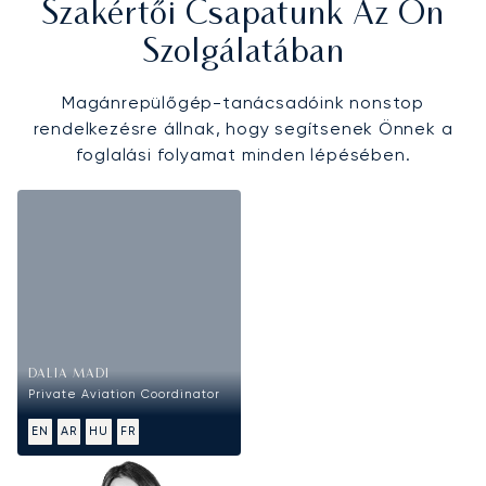
Szakértői Csapatunk Az Ön
Szolgálatában
Magánrepülőgép-tanácsadóink nonstop
rendelkezésre állnak, hogy segítsenek Önnek a
foglalási folyamat minden lépésében.
DALIA MADI
Private Aviation Coordinator
EN
AR
HU
FR