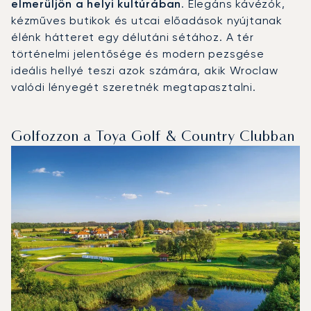
elmerüljön a helyi kultúrában
. Elegáns kávézók,
kézműves butikok és utcai előadások nyújtanak
élénk hátteret egy délutáni sétához. A tér
történelmi jelentősége és modern pezsgése
ideális hellyé teszi azok számára, akik Wroclaw
valódi lényegét szeretnék megtapasztalni.
Golfozzon a Toya Golf & Country Clubban