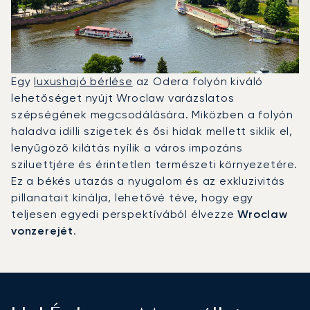
Egy
luxushajó bérlése
az Odera folyón kiváló
lehetőséget nyújt Wroclaw varázslatos
szépségének megcsodálására. Miközben a folyón
haladva idilli szigetek és ősi hidak mellett siklik el,
lenyűgöző kilátás nyílik a város impozáns
sziluettjére és érintetlen természeti környezetére.
Ez a békés utazás a nyugalom és az exkluzivitás
pillanatait kínálja, lehetővé téve, hogy egy
teljesen egyedi perspektívából élvezze
Wroclaw
vonzerejét
.