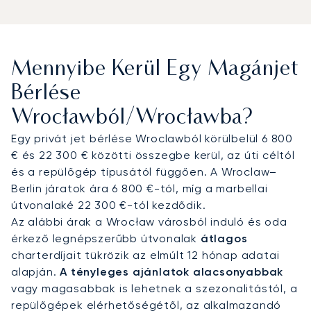
igazítjuk, biztosítva a sűrű programokhoz
szükséges rugalmasságot. A kifinomult
kényelemnek és a személyre szabott gourmet
étkezésnek köszönhetően Ön kipihenten és
Mennyibe Kerül Egy Magánjet
tökéletesen felkészülve érkezik majd a Wroclawi
Kongresszusi Központban tartandó
Bérlése
konferenciájára.
Wrocławból/Wrocławba?
A működési kiválóság iránti elkötelezettségünket
Egy privát jet bérlése Wroclawból körülbelül 6 800
ügyfeleink hosszú távú bizalma is igazolja; a 100
€ és 22 300 € közötti összegbe kerül, az úti céltól
legfontosabb ügyfelünk, köztük vállalati repülési
és a repülőgép típusától függően. A Wroclaw–
osztályok, átlagosan több mint hét éve repülnek
Berlin járatok ára 6 800 €-tól, míg a marbellai
velünk. Ez az elhivatottság garantálja, hogy
útvonalaké 22 300 €-tól kezdődik.
lengyelországi üzleti útját kivételes
Az alábbi árak a Wrocław városból induló és oda
professzionalizmussal szervezzük meg, teljes
érkező legnépszerűbb útvonalak
átlagos
nyugalmat biztosítva minden kiemelt fontosságú
charterdíjait tükrözik az elmúlt 12 hónap adatai
útja során.
alapján.
A tényleges ajánlatok alacsonyabbak
vagy magasabbak is lehetnek a szezonalitástól, a
repülőgépek elérhetőségétől, az alkalmazandó