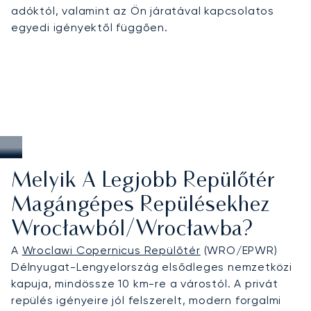
adóktól, valamint az Ön járatával kapcsolatos
egyedi igényektől függően.
Melyik A Legjobb Repülőtér
Magángépes Repülésekhez
Wrocławból/Wrocławba?
A
Wroclawi Copernicus Repülőtér
(WRO/EPWR)
Délnyugat-Lengyelország elsődleges nemzetközi
kapuja, mindössze 10 km-re a várostól. A privát
repülés igényeire jól felszerelt, modern forgalmi