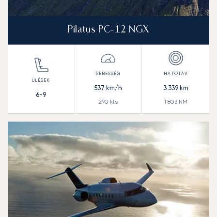
Pilatus PC-12 NGX
537
km/h
3 339
km
6-9
290
kts
1 803
NM