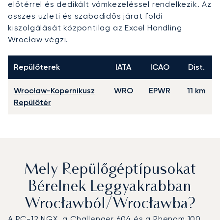
előtérrel és dedikált vámkezeléssel rendelkezik. Az
összes üzleti és szabadidős járat földi
kiszolgálását központilag az Excel Handling
Wrocław végzi.
Repülőterek
IATA
ICAO
Dist.
Wrocław-Kopernikusz
WRO
EPWR
11 km
Repülőtér
Mely Repülőgéptípusokat
Bérelnek Leggyakrabban
Wrocławból/Wrocławba?
A PC-12 NGX, a Challenger 604 és a Phenom 100