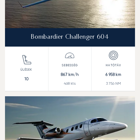
Bombardier Challenger 604
867
km/h
6 958
km
10
468
kts
3 756
NM