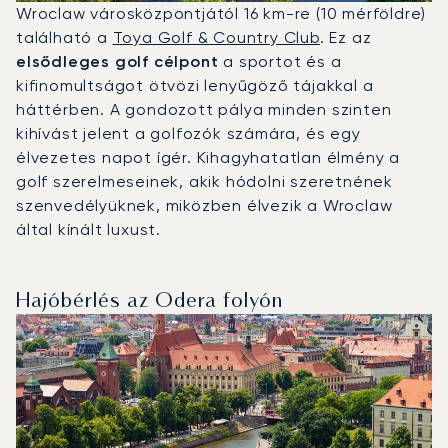
Wroclaw városközpontjától 16 km-re (10 mérföldre)
található a
Toya Golf & Country Club
. Ez az
elsődleges golf célpont
a sportot és a
kifinomultságot ötvözi lenyűgöző tájakkal a
háttérben. A gondozott pálya minden szinten
kihívást jelent a golfozók számára, és egy
élvezetes napot ígér. Kihagyhatatlan élmény a
golf szerelmeseinek, akik hódolni szeretnének
szenvedélyüknek, miközben élvezik a Wroclaw
által kínált luxust.
Hajóbérlés az Odera folyón