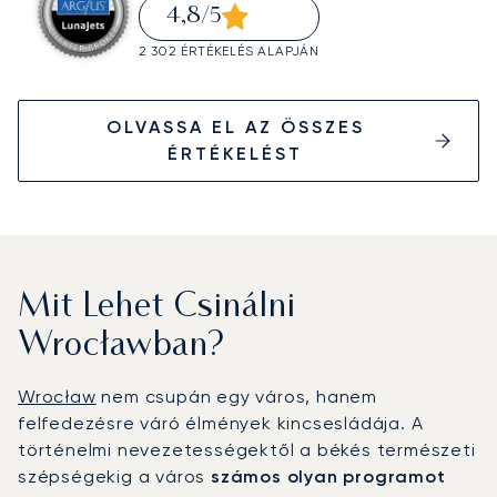
4,8
/5
2 302 ÉRTÉKELÉS ALAPJÁN
OLVASSA EL AZ ÖSSZES
ÉRTÉKELÉST
Mit Lehet Csinálni
Wrocławban?
Wrocław
nem csupán egy város, hanem
felfedezésre váró élmények kincsesládája. A
történelmi nevezetességektől a békés természeti
szépségekig a város
számos olyan programot