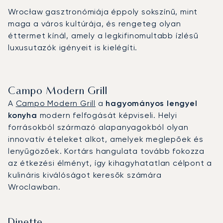
Wrocław gasztronómiája éppoly sokszínű, mint
maga a város kultúrája, és rengeteg olyan
éttermet kínál, amely a legkifinomultabb ízlésű
luxusutazók igényeit is kielégíti.
Campo Modern Grill
A
Campo Modern Grill
a
hagyományos lengyel
konyha
modern felfogását képviseli. Helyi
forrásokból származó alapanyagokból olyan
innovatív ételeket alkot, amelyek meglepőek és
lenyűgözőek. Kortárs hangulata tovább fokozza
az étkezési élményt, így kihagyhatatlan célpont a
kulináris kiválóságot keresők számára
Wroclawban.
Dinette