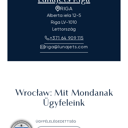
RIGA
Alberta iela 12-5
Riga
LV-1010
Lettország
+371 64 909 115
riga@lunajets.com
Wrocław
: Mit Mondanak
Ügyfeleink
ÜGYFÉLELÉGEDETTSÉG