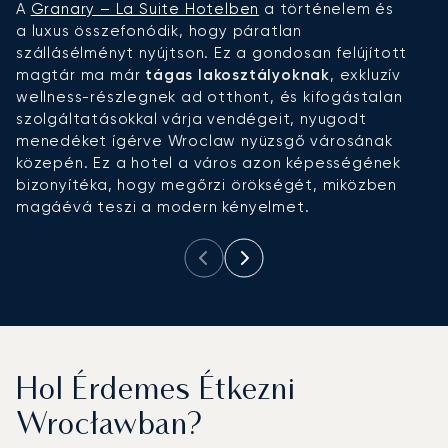
A
Granary – La Suite Hotelben
a történelem és
A
a luxus összefonódik, hogy páratlan
lu
szállásélményt nyújtson. Ez a gondosan felújított
s
magtár ma már
tágas lakosztályoknak
, exkluzív
l
wellness-részlegnek ad otthont, és kifogástalan
el
szolgáltatásokkal várja vendégeit, nyugodt
u
menedéket ígérve Wroclaw nyüzsgő városának
v
közepén. Ez a hotel a város azon képességének
bizonyítéka, hogy megőrzi örökségét, miközben
magáévá teszi a modern kényelmet.
Hol Érdemes Étkezni
Wrocławban?