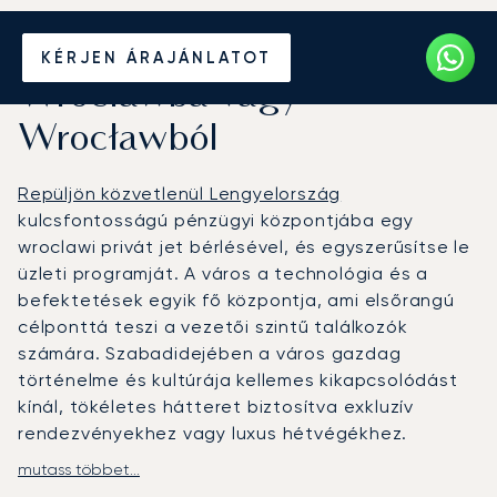
Béreljen magánrepülőt
KÉRJEN ÁRAJÁNLATOT
Wrocławba vagy
Wrocławból
Repüljön közvetlenül Lengyelország
kulcsfontosságú pénzügyi központjába egy
wroclawi privát jet bérlésével, és egyszerűsítse le
üzleti programját. A város a technológia és a
befektetések egyik fő központja, ami elsőrangú
célponttá teszi a vezetői szintű találkozók
számára. Szabadidejében a város gazdag
történelme és kultúrája kellemes kikapcsolódást
kínál, tökéletes hátteret biztosítva exkluzív
rendezvényekhez vagy luxus hétvégékhez.
mutass többet...
Utazását pontosan az Ön időbeosztásához