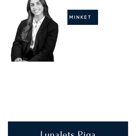
HÍVJON MINKET
LunaJets Riga