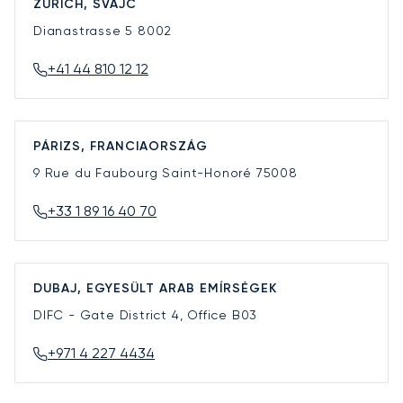
ZÜRICH, SVÁJC
Dianastrasse 5
8002
+41 44 810 12 12
PÁRIZS, FRANCIAORSZÁG
9 Rue du Faubourg Saint-Honoré
75008
+33 1 89 16 40 70
DUBAJ, EGYESÜLT ARAB EMÍRSÉGEK
DIFC - Gate District 4, Office B03
+971 4 227 4434