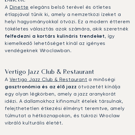
A
Dinette
elegáns belső terével és ötletes
étlapjával tűnik ki, amely a nemzetközi ízeket a
helyi hagyományokkal ötvözi. Ez a modern étterem
tökéletes választás azok számára, akik szeretnék
felfedezni a kortárs kulináris trendeket
, így
kiemelkedő lehetőséget kínál az igényes
vendégeknek Wroclawban.
Vertigo Jazz Club & Restaurant
A
Vertigo Jazz Club & Restaurant
a minőségi
gasztronómia és az élő jazz
ötvözetét kínálja
egy olyan légkörben, amely a jazz aranykorát
idézi. A dallamokhoz kifinomult ételek társulnak,
felejthetetlen étkezési élményt teremtve, amely
túlmutat a hétköznapokon, és tükrözi Wroclaw
vibráló kulturális életét.