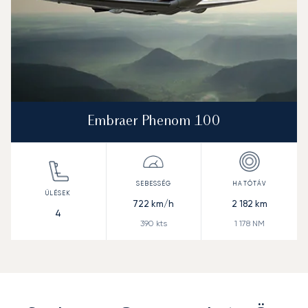
Embraer Phenom 100
722
km/h
2 182
km
4
390
kts
1 178
NM