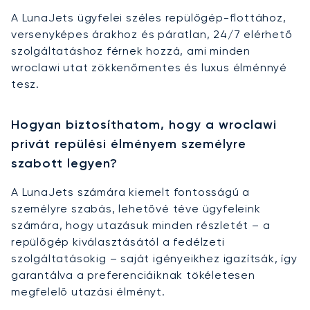
A LunaJets ügyfelei széles repülőgép-flottához,
versenyképes árakhoz és páratlan, 24/7 elérhető
szolgáltatáshoz férnek hozzá, ami minden
wroclawi utat zökkenőmentes és luxus élménnyé
tesz.
Hogyan biztosíthatom, hogy a wroclawi
privát repülési élményem személyre
szabott legyen?
A LunaJets számára kiemelt fontosságú a
személyre szabás, lehetővé téve ügyfeleink
számára, hogy utazásuk minden részletét – a
repülőgép kiválasztásától a fedélzeti
szolgáltatásokig – saját igényeikhez igazítsák, így
garantálva a preferenciáiknak tökéletesen
megfelelő utazási élményt.