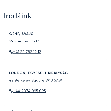
Irodáink
GENF, SVÁJC
29 Rue Lect
1217
+41 22 782 12 12
LONDON, EGYESÜLT KIRÁLYSÁG
42 Berkeley Square
W1J 5AW
+44 2074 095 095