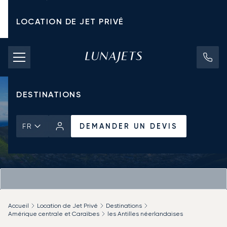
LOCATION DE JET PRIVÉ
TARIFS D'AFFRÈTEMENT
JETS PRIVÉS
DESTINATIONS
DEMANDER UN DEVIS
FR
Accueil
Location de Jet Privé
Destinations
Amérique centrale et Caraïbes
les Antilles néerlandaises