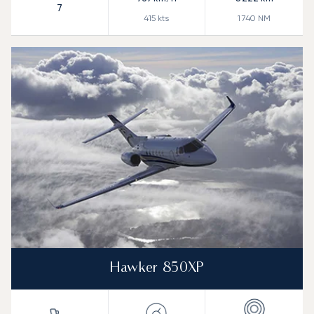
7
415
kts
1 740
NM
Hawker 850XP