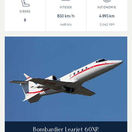
830
km/h
4 893
km
8
448
kts
2 642
NM
Bombardier Learjet 60XR