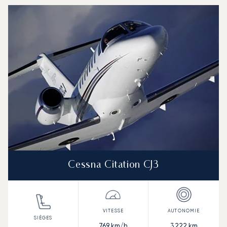
Saint-Martin : Les 3 modèles d'aéronefs les plus fréque
Photo de l'aéronef
Modèle d'aéronef
Sièges
Vitesse (km/h)
Vitesse (nœuds)
Autonomie (km)
Autonomie (NM)
Cessna Citation CJ3
769
km/h
3 222
km