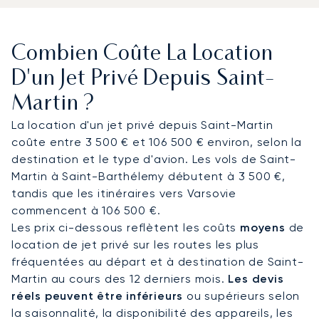
devient un sanctuaire de productivité ou de
détente, où vous profitez d'une restauration
gastronomique raffinée et d'une discrétion
Combien Coûte La Location
absolue. Notre équipe gère chaque détail de
votre vol, afin que vous arriviez rapidement,
D'un Jet Privé Depuis Saint-
reposé et sans perdre de temps.
Martin ?
Notre équipe possède une expertise avérée dans
La location d'un jet privé depuis Saint-Martin
l'organisation d'atterrissages sur les aéroports les
coûte entre 3 500 € et 106 500 € environ, selon la
plus exigeants au monde. Cet engagement
destination et le type d'avion. Les vols de Saint-
envers la précision et la sécurité garantit que
Martin à Saint-Barthélemy débutent à 3 500 €,
votre arrivée à Saint-Martin est non seulement
tandis que les itinéraires vers Varsovie
spectaculaire, mais aussi parfaitement maîtrisée.
commencent à 106 500 €.
Vous pouvez vous détendre en toute sérénité,
Les prix ci-dessous reflètent les coûts
moyens
de
sachant que votre vol est entre les mains les plus
location de jet privé sur les routes les plus
expertes.
fréquentées au départ et à destination de Saint-
Martin au cours des 12 derniers mois.
Les devis
réels peuvent être inférieurs
ou supérieurs selon
la saisonnalité, la disponibilité des appareils, les