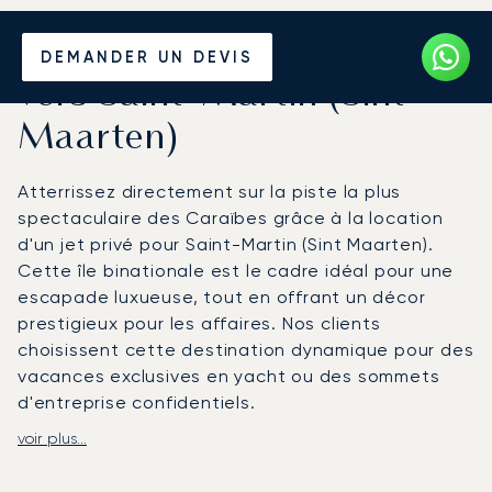
Louer un Jet Privé depuis et
DEMANDER UN DEVIS
vers Saint-Martin (Sint
Maarten)
Atterrissez directement sur la piste la plus
spectaculaire des Caraïbes grâce à la location
d'un jet privé pour Saint-Martin (Sint Maarten).
Cette île binationale est le cadre idéal pour une
escapade luxueuse, tout en offrant un décor
prestigieux pour les affaires. Nos clients
choisissent cette destination dynamique pour des
vacances exclusives en yacht ou des sommets
d'entreprise confidentiels.
voir plus...
Nous organisons votre voyage entièrement selon
votre emploi du temps. Votre cabine privée