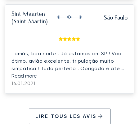
Sint Maarten
São Paulo
(Saint-Martin)
Tomás, boa noite ! Já estamos em SP ! Voo
ótimo, avião excelente, tripulação muito
simpática ! Tudo perfeito ! Obrigado e até a
próxima!
Read more
16.01.2021
LIRE TOUS LES AVIS