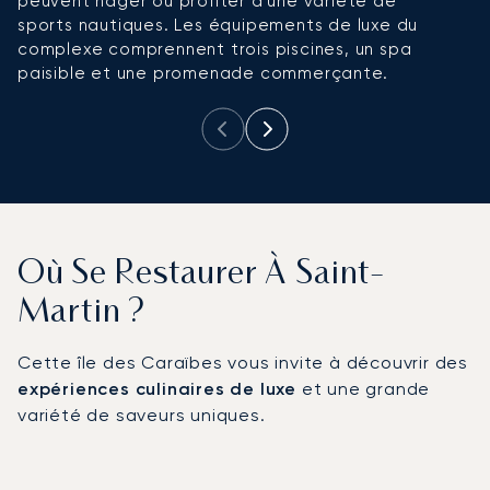
peuvent nager ou profiter d'une variété de
d
sports nautiques. Les équipements de luxe du
d'
complexe comprennent trois piscines, un spa
at
paisible et une promenade commerçante.
m
Où Se Restaurer À Saint-
Martin ?
Cette île des Caraïbes vous invite à découvrir des
expériences culinaires de luxe
et une grande
variété de saveurs uniques.