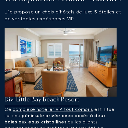
L'île propose un choix d'hôtels de luxe 5 étoiles et
de véritables expériences VIP.
Divi Little Bay Beach Resort
T
Ce
complexe hôtelier VIP tout compris
est situé
C
sur une
péninsule privée avec accès à deux
s
baies aux eaux cristallines
où les clients
l