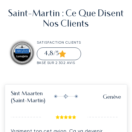
Saint-Martin
: Ce Que Disent
Nos Clients
SATISFACTION CLIENTS
4,8
/5
BASÉ SUR 2 302 AVIS
Sint Maarten
Genève
(Saint-Martin)
Vraiment top cet avion. Ça va devenir