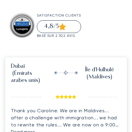
SATISFACTION CLIENTS
4,8
/5
BASÉ SUR 2 302 AVIS
Dubaï
Île d'Hulhulé
(Émirats
(Maldives)
arabes unis)
Thank you Caroline. We are in Maldives...
after a challenge with immigration... we had
to rewrite the rules... We are now on a 9:00
p.m. flight to Colombo and connecting flight
Read more