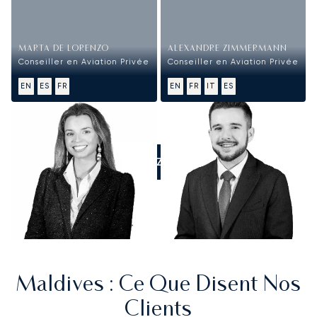
MARTA DE LORENZO
ALEXANDRE ZIMMERMANN
Conseiller en Aviation Privée
Conseiller en Aviation Privée
EN
ES
FR
EN
FR
IT
ES
APPELEZ-NOUS
Maldives
: Ce Que Disent Nos
Clients