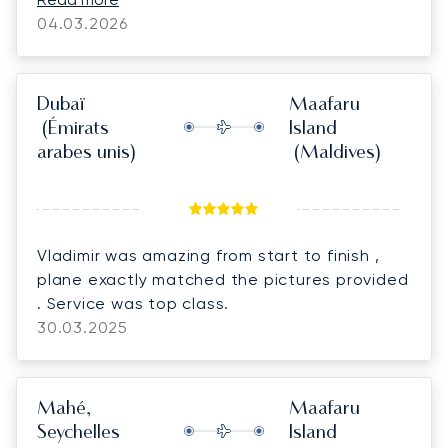
back to Melbourne and should be with our
04.03.2026
families by dinner tomorrow night.
Dubaï
Maafaru
(Émirats
Island
arabes unis)
(Maldives)
Vladimir was amazing from start to finish ,
plane exactly matched the pictures provided
. Service was top class.
30.03.2025
Mahé,
Maafaru
Seychelles
Island