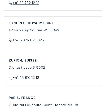
+41 22 782 12 12
LONDRES, ROYAUME-UNI
42 Berkeley Square
W1J 5AW
+44 2074 095 095
ZURICH, SUISSE
Dianastrasse 5
8002
+41 44 810 12 12
PARIS, FRANCE
9 Rue du Faubourg Saint-Honoré
75008