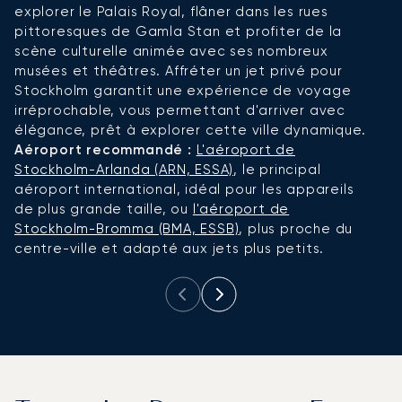
explorer le Palais Royal, flâner dans les rues
mo
pittoresques de Gamla Stan et profiter de la
d'
scène culturelle animée avec ses nombreux
Li
musées et théâtres. Affréter un jet privé pour
c
Stockholm garantit une expérience de voyage
à
irréprochable, vous permettant d'arriver avec
l
élégance, prêt à explorer cette ville dynamique.
c
Aéroport recommandé :
L'aéroport de
A
Stockholm-Arlanda (ARN, ESSA)
, le principal
L
aéroport international, idéal pour les appareils
de plus grande taille, ou
l'aéroport de
Stockholm-Bromma (BMA, ESSB)
, plus proche du
centre-ville et adapté aux jets plus petits.