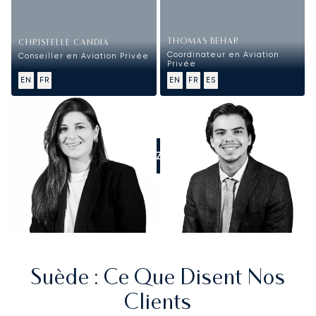
THOMAS BEHAR
CHRISTELLE CANDIA
Coordinateur en Aviation
Conseiller en Aviation Privée
Privée
EN
FR
EN
FR
ES
APPELEZ-NOUS
Suède
: Ce Que Disent Nos
Clients