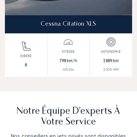
Cessna Citation XLS
798
km/h
3 889
km
8
431
kts
2 100
NM
Notre Équipe D'experts À
Votre Service
Nos conseillers en jets privés sont disponibles