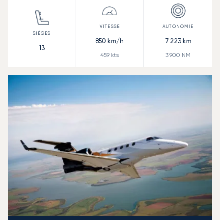
850
km/h
7 223
km
13
459
kts
3 900
NM