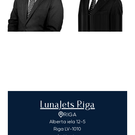
LunaJets Riga
RIGA
Alberta iela 12-5
Riga
LV-1010