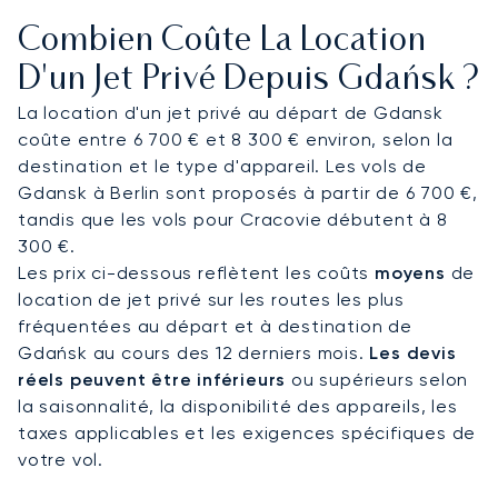
gastronomique et de prestations luxueuses, et
Combien Coûte La Location
arrivez prêt pour un transfert qui viendra parfaire
un service porte-à-porte.
D'un Jet Privé Depuis Gdańsk ?
La location d'un jet privé au départ de Gdansk
En tant que premier courtier en Europe à obtenir
coûte entre 6 700 € et 8 300 € environ, selon la
la certification ARGUS, notre engagement en
destination et le type d'appareil. Les vols de
matière de sécurité opérationnelle est
Gdansk à Berlin sont proposés à partir de 6 700 €,
rigoureusement audité. Cette norme d'excellence,
tandis que les vols pour Cracovie débutent à 8
la plus élevée du secteur, vous garantit une
300 €.
tranquillité d'esprit absolue, assurant que votre
Les prix ci-dessous reflètent les coûts
moyens
de
vol privé pour Gdansk est géré avec la plus
location de jet privé sur les routes les plus
grande précision du départ à l'arrivée.
fréquentées au départ et à destination de
Gdańsk au cours des 12 derniers mois.
Les devis
réels peuvent être inférieurs
ou supérieurs selon
la saisonnalité, la disponibilité des appareils, les
taxes applicables et les exigences spécifiques de
votre vol.