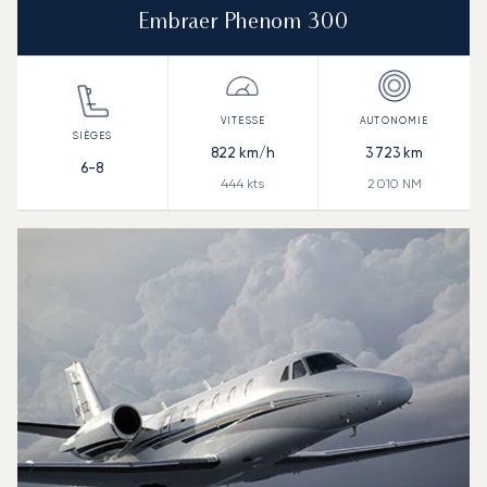
Embraer Phenom 300
822
km/h
3 723
km
6-8
444
kts
2 010
NM