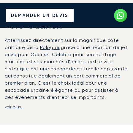
Louer un Jet Privé depuis et
DEMANDER UN DEVIS
vers Gdansk
Atterrissez directement sur la magnifique côte
baltique de la
Pologne
grâce à une location de jet
privé pour Gdansk. Célèbre pour son héritage
maritime et ses marchés d'ambre, cette ville
historique est une escapade culturelle captivante
qui constitue également un port commercial de
premier plan. C'est le choix idéal pour une
escapade urbaine élégante ou pour assister à
des événements d'entreprise importants.
voir plus...
Avec LunaJets, votre voyage est entièrement
conçu sur mesure. Nous nous adaptons à votre
emploi du temps, vous offrant une flexibilité de
vol totale. Profitez d'une restauration