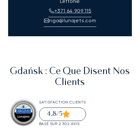
Lettonie
+371 64 909 115
riga@lunajets.com
Gdańsk
: Ce Que Disent Nos
Clients
SATISFACTION CLIENTS
4,8
/5
BASÉ SUR 2 302 AVIS