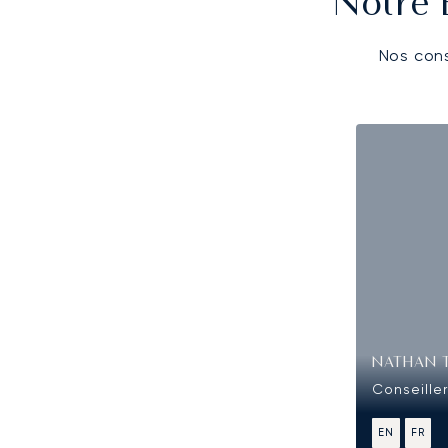
Notre 
Nos cons
NATHAN 
Conseiller
EN
FR