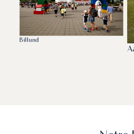
Billund
A