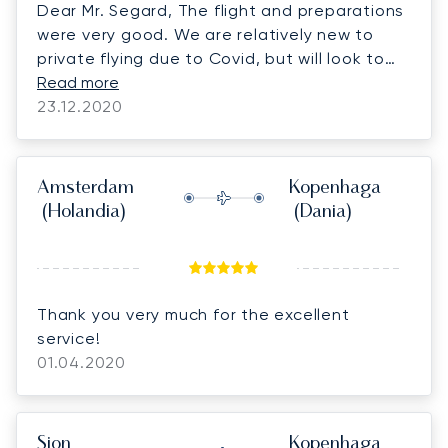
Dear Mr. Segard, The flight and preparations
were very good. We are relatively new to
private flying due to Covid, but will look to
adjust our budgets for more experiences like
Read more
this one. Best wishes,
23.12.2020
Amsterdam
Kopenhaga
(Holandia)
(Dania)
Thank you very much for the excellent
service!
01.04.2020
Sion
Kopenhaga