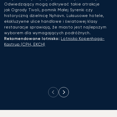
Odwiedzający mogą odkrywać takie atrakcje
mi
jak Ogrody Tivoli, pomnik Małej Syrenki czy
L
historyczną dzielnicę Nyhavn. Luksusowe hotele,
t
ekskluzywne ulice handlowe i światowej klasy
w
restauracje sprawiają, że miasto jest najlepszym
c
wyborem dla wymagających podróżnych.
t
Rekomendowane lotnisko:
Lotnisko Kopenhaga-
R
Kastrup (CPH, EKCH)
EK