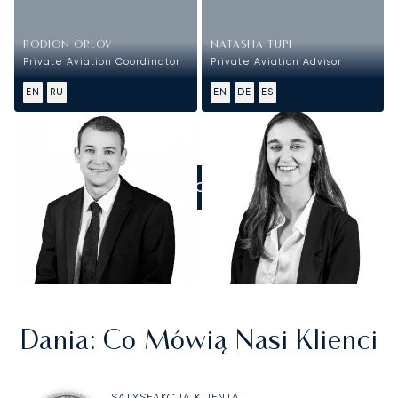
RODION ORLOV
NATASHA TUPI
Private Aviation Coordinator
Private Aviation Advisor
EN
RU
EN
DE
ES
ZADZWOŃCIE DO NAS
Dania
: Co Mówią Nasi Klienci
SATYSFAKCJA KLIENTA