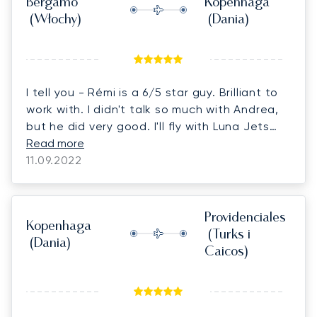
Bergamo
Kopenhaga
(Włochy)
(Dania)
I tell you - Rémi is a 6/5 star guy. Brilliant to
work with. I didn't talk so much with Andrea,
but he did very good. I'll fly with Luna Jets
again.
Read more
11.09.2022
Providenciales
Kopenhaga
(Turks i
(Dania)
Caicos)