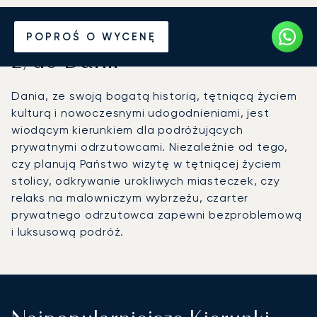
Wynajmij jet prywatny
POPROŚ O WYCENĘ
z/do Danii
Dania, ze swoją bogatą historią, tętniącą życiem
kulturą i nowoczesnymi udogodnieniami, jest
wiodącym kierunkiem dla podróżujących
prywatnymi odrzutowcami. Niezależnie od tego,
czy planują Państwo wizytę w tętniącej życiem
stolicy, odkrywanie urokliwych miasteczek, czy
relaks na malowniczym wybrzeżu, czarter
prywatnego odrzutowca zapewni bezproblemową
i luksusową podróż.