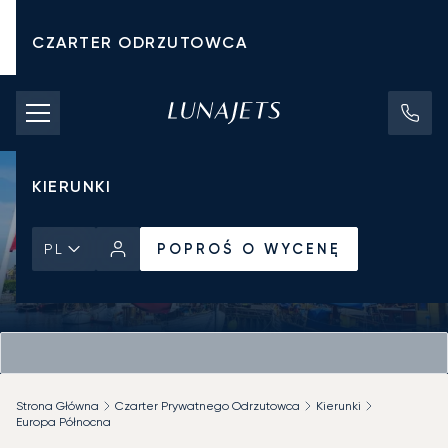
CZARTER ODRZUTOWCA
KOSZTY CZARTERU
PRYWATNE ODRZUTOWCE
KIERUNKI
POPROŚ O WYCENĘ
PL
Strona Główna
Czarter Prywatnego Odrzutowca
Kierunki
Europa Północna