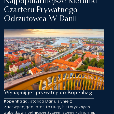
Najpopularniejsze Kierunki
Czarteru Prywatnego
Odrzutowca W Danii
Wynajmij jet prywatny do Kopenhagi
W
Kopenhaga
, stolica Danii, słynie z
Bi
zachwycającej architektury, historycznych
n
zabytków i tętniącej życiem sceny kulinarnej.
at