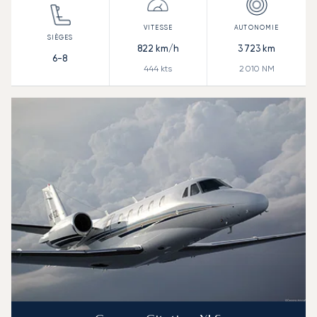
822
km/h
3 723
km
6-8
444
kts
2 010
NM