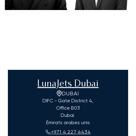
LunaJets Dubai
DUBAÏ
DIFC - Gate District 4,
Office B03
Dubaï
Émirats arabes unis
+971 4 227 4434