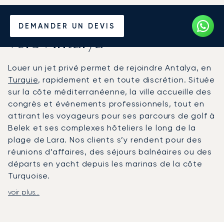
Louer un Jet Privé depuis et
DEMANDER UN DEVIS
vers Antalya
Louer un jet privé permet de rejoindre Antalya, en
Turquie
, rapidement et en toute discrétion. Située
sur la côte méditerranéenne, la ville accueille des
congrès et événements professionnels, tout en
attirant les voyageurs pour ses parcours de golf à
Belek et ses complexes hôteliers le long de la
plage de Lara. Nos clients s’y rendent pour des
réunions d’affaires, des séjours balnéaires ou des
départs en yacht depuis les marinas de la côte
Turquoise.
voir plus...
LunaJets organise des vols depuis et vers
l’aéroport d’Antalya (AYT) ainsi que l’aéroport de
Gazipaşa-Alanya (GZP). Des transferts avec