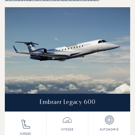
Antalya : Les 3 modèles d'aéronefs les plus fréquentés
Photo de l'aéronef
Modèle d'aéronef
Sièges
Vitesse (km/h)
Vitesse (nœuds)
Autonomie (km)
Autonomie (NM)
Embraer Legacy 600