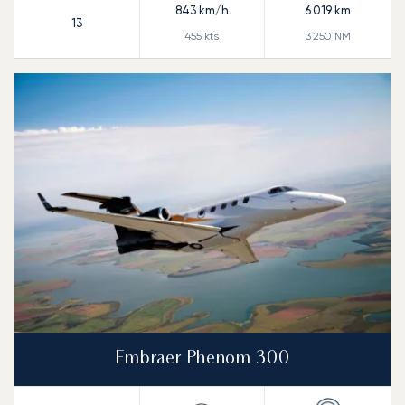
843
km/h
6 019
km
13
455
kts
3 250
NM
Embraer Phenom 300