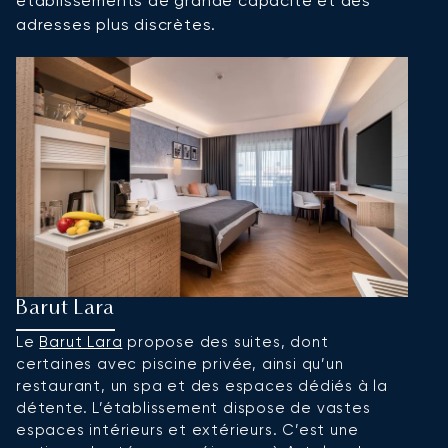
établissements de grande capacité et des
adresses plus discrètes.
Barut Lara
O
Le
Barut Lara
propose des suites, dont
L’
certaines avec piscine privée, ainsi qu’un
u
restaurant, un spa et des espaces dédiés à la
h
détente. L’établissement dispose de vastes
i
espaces intérieurs et extérieurs. C’est une
m