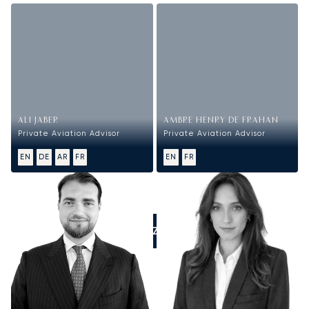
ALI JABER
AMBRE HENRY DE FRAHAN
Private Aviation Advisor
Private Aviation Advisor
EN
DE
AR
FR
EN
FR
APPELEZ-NOUS