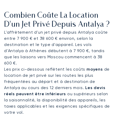
chauffeur peuvent être organisés à l’avance vers
Belek, les hôtels du littoral ou des villas privées.
Combien Coûte La Location
Des liaisons en hélicoptère sont également
possibles pour rejoindre certaines destinations le
D'un Jet Privé Depuis Antalya ?
long de la côte.
L'affrètement d'un jet privé depuis Antalya coûte
entre 7 900 € et 38 600 € environ, selon la
Nous organisons régulièrement des vols vers la
destination et le type d'appareil. Les vols
Turquie et connaissons les contraintes liées à la
d'Antalya à Athènes débutent à 7 900 €, tandis
saison estivale. Notre équipe vous accompagne
que les liaisons vers Moscou commencent à 38
dans l’organisation de votre vol vers Antalya, qu’il
600 €.
s’agisse d’un déplacement professionnel ou d’un
Les prix ci-dessous reflètent les coûts
moyens
de
séjour privé.
location de jet privé sur les routes les plus
fréquentées au départ et à destination de
Antalya au cours des 12 derniers mois.
Les devis
réels peuvent être inférieurs
ou supérieurs selon
la saisonnalité, la disponibilité des appareils, les
taxes applicables et les exigences spécifiques de
votre vol.