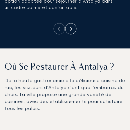
option adaptée pour séjourner à Antalya dans
L
un cadre calme et confortable.
re
d
Où Se Restaurer À Antalya ?
De la haute gastronomie à la délicieuse cuisine de
rue, les visiteurs d'Antalya n'ont que l'embarras du
choix. La ville propose une grande variété de
cuisines, avec des établissements pour satisfaire
tous les palais.