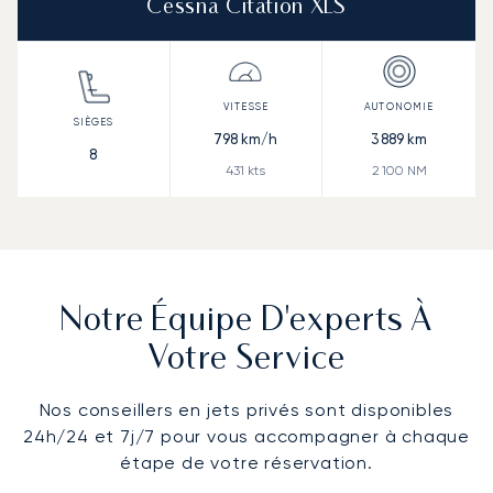
Cessna Citation XLS
798
km/h
3 889
km
8
431
kts
2 100
NM
Notre Équipe D'experts À
Votre Service
Nos conseillers en jets privés sont disponibles
24h/24 et 7j/7 pour vous accompagner à chaque
étape de votre réservation.