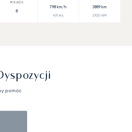
798
km/h
3889
km
8
431
kts
2100
NM
Dyspozycji
aby pomóc