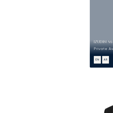
IZUDIN M
Private Av
EN
AR