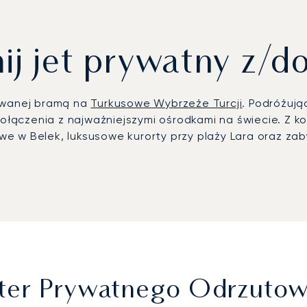
j jet prywatny z/do
zywanej bramą na
Turkusowe Wybrzeże Turcji
. Podróżuj
ączenia z najważniejszymi ośrodkami na świecie. Z ko
 w Belek, luksusowe kurorty przy plaży Lara oraz zabyt
ntalya i Gazipaşa Alanya. Zapewniamy transfery z szo
ch wzdłuż wybrzeża oferujemy opcjonalne loty helikopte
nnymi fotelami. Trasa ta jest również popularna wśród
klubach golfowych Carya czy Montgomerie.
 prywatnym LunaJets dostarcza przejrzyste i elastycz
ja oparta na dyskrecji i zaufaniu gwarantuje Państw
 letniego sezonu czy organizację dyskretnych przylotó
rter Prywatnego Odrzuto