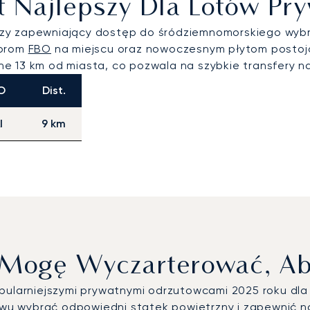
st Najlepszy Dla Lotów P
niczy zapewniający dostęp do śródziemnomorskiego wyb
torom
FBO
na miejscu oraz nowoczesnym płytom postojo
e 13 km od miasta, co pozwala na szybkie transfery na
O
Dist.
I
9 km
 Mogę Wyczarterować, Aby
opularniejszymi prywatnymi odrzutowcami 2025 roku dl
u wybrać odpowiedni statek powietrzny i zapewnić n