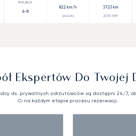
822
km/h
3723
km
6-8
444
kts
2010
NM
ół Ekspertów Do Twojej 
adcy ds. prywatnych odrzutowców są dostępni 24/7, 
Ci na każdym etapie procesu rezerwacji.