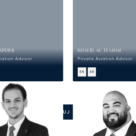
ARDINI
KHALID AL TEMIMI
iation Advisor
Private Aviation Advisor
EN
AR
SKONTAKTUJ SIĘ Z NAMI