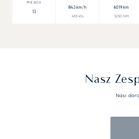
843
km/h
6019
km
13
455
kts
3250
NM
Nasz Zesp
Nasi dor