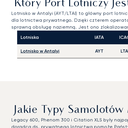
Który Port Lotniczy Je
Lotnisko w Antalyi (AYT/LTAI) to główny port lot
dla lotnictwa prywatnego. Dzięki czterem opera
sprawną obsługę naziemną. Jest ono zlokalizowan
Lotniska
IATA
ICA
Lotnisko w Antalyi
AYT
LTA
Jakie Typy Samolotów
Legacy 600, Phenom 300 i Citation XLS były najp
doradca ds. prywatnego lotnictwa pomoże Państw