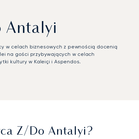
 Antalyi
ący w celach biznesowych z pewnością docenią
lei na gości przybywających w celach
ki kultury w Kaleiçi i Aspendos.
ferem do ośrodków golfowych w Belek, nadmorskich
rem. Na pokładzie podróżni cieszą się
 osób udających się na ekskluzywne wyjazdy – od
ne rozwiązania, spełniając normy bezpieczeństwa
u spokój na każdym etapie podróży. W przypadku
w do nadmorskich posiadłości wzdłuż Riwiery
wca Z/do Antalyi?