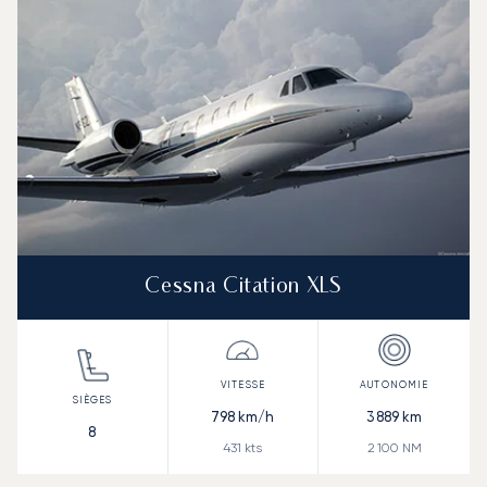
Cessna Citation XLS
798
km/h
3 889
km
8
431
kts
2 100
NM