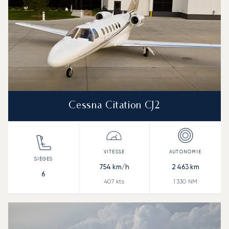
Cessna Citation CJ2
754
km/h
2 463
km
6
407
kts
1 330
NM