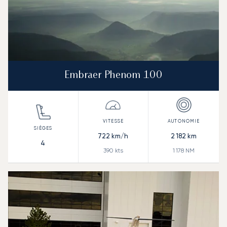
Embraer Phenom 100
722
km/h
2 182
km
4
390
kts
1 178
NM