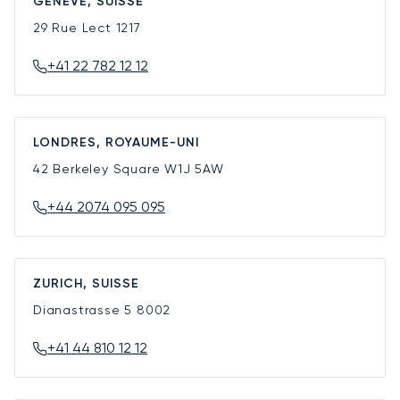
GENÈVE, SUISSE
29 Rue Lect
1217
+41 22 782 12 12
LONDRES, ROYAUME-UNI
42 Berkeley Square
W1J 5AW
+44 2074 095 095
ZURICH, SUISSE
Dianastrasse 5
8002
+41 44 810 12 12