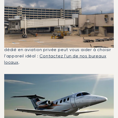
Quels Jets Privés Sont Les Plus
Affrétés Entre Zurich Et
Vienne ?
En 2025, le Phenom 100, le Citation CJ2 et le
Citation XLS ont été les jets privés les plus utilisés
pour les vols entre Vienne et Zurich. Un conseiller
dédié en aviation privée peut vous aider à choisir
l'appareil idéal :
Contactez l'un de nos bureaux
locaux
.
Les 3 modèles d'aéronefs les plus utilisés entre Zurich et
Photo de l'aéronef
Modèle d'aéronef
Sièges
Vitesse (km/h)
Vitesse (nœuds)
Autonomie (km)
Autonomie (NM)