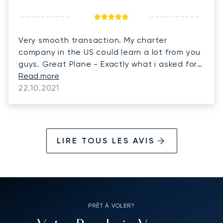
Very smooth transaction. My charter
company in the US could learn a lot from you
guys. Great Plane - Exactly what i asked for
and at a very fair price. Excellent and very
Read more
professional crew.
22.10.2021
LIRE TOUS LES AVIS
PRÊT À VOLER?