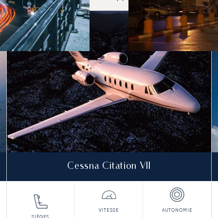
t-Pétersbourg et Moscou en 2025
Cessna Citation VII