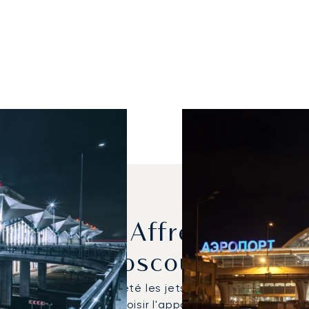
nt Les Plus Affrétés Entre
Moscou ?
 HondaJet HA 420 ont été les jets privés les plus utilis
 peut vous aider à choisir l'appareil idéal :
Contactez 