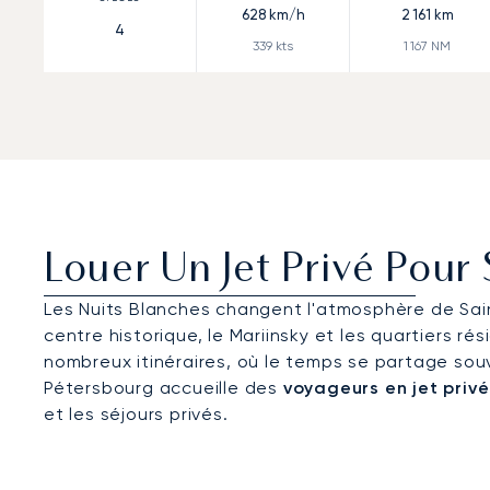
628
km/h
2 161
km
4
339
kts
1 167
NM
Louer Un Jet Privé Pour
Les Nuits Blanches changent l'atmosphère de Saint
centre historique, le Mariinsky et les quartiers r
nombreux itinéraires, où le temps se partage souv
Pétersbourg accueille des
voyageurs en jet privé
et les séjours privés.