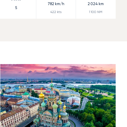
782
km/h
2 024
km
5
422
kts
1 100
NM