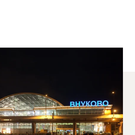
 Saint-Pétersbourg Et
és pour les vols entre Moscou et Saint-
l'un de nos bureaux locaux
.