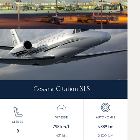
Cessna Citation XLS
798
km/h
3 889
km
8
431
kts
2 100
NM