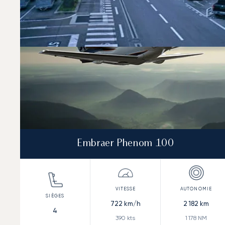
Vitesse (km/h)
Vitesse (nœuds)
Autonomie (km)
Autonomie (NM)
Embraer Phenom 100
722
km/h
2 182
km
4
390
kts
1 178
NM