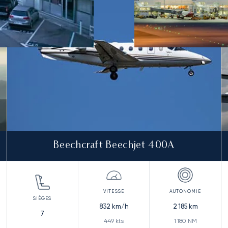
Beechcraft Beechjet 400A
832
km/h
2 185
km
7
449
kts
1 180
NM