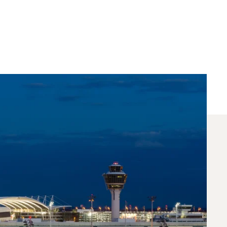
re Nice Et Munich ?
les vols entre Munich et Nice. Un conseiller dédié