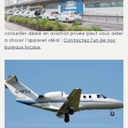
?
En 2025, le Citation CJ1, le Phenom 300 et le
Falcon 2000LX ont été les jets privés les plus
utilisés pour les vols entre Ibiza et Madrid. Un
conseiller dédié en aviation privée peut vous aider
à choisir l'appareil idéal :
Contactez l'un de nos
bureaux locaux
.
Les 3 modèles d'aéronefs les plus utilisés entre Madrid et 
Photo de l'aéronef
Modèle d'aéronef
Sièges
Vitesse (km/h)
Vitesse (nœuds)
Autonomie (km)
Autonomie (NM)