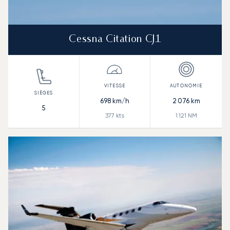
Cessna Citation CJ1
698
km/h
2 076
km
5
377
kts
1 121
NM