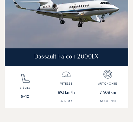
Dassault Falcon 2000LX
893
km/h
7 408
km
8-10
482
kts
4 000
NM