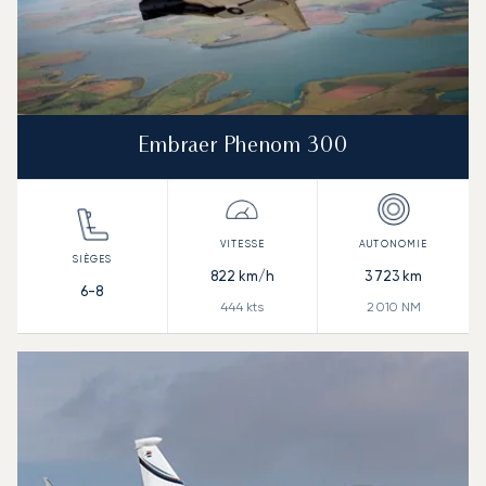
Embraer Phenom 300
822
km/h
3 723
km
6-8
444
kts
2 010
NM