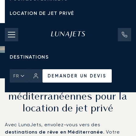
LOCATION DE JET PRIVÉ
TARIFS D'AFFRÈTEMENT
JETS PRIVÉS
DESTINATIONS
Accueil
Actualités et Perspectives
DEMANDER UN DEVIS
DEMANDER UN DEVIS
FR
Top 15 des destinations
méditerranéennes pour la
location de jet privé
Avec LunaJets, envolez-vous vers des
destinations de rêve en Méditerranée
. Votre