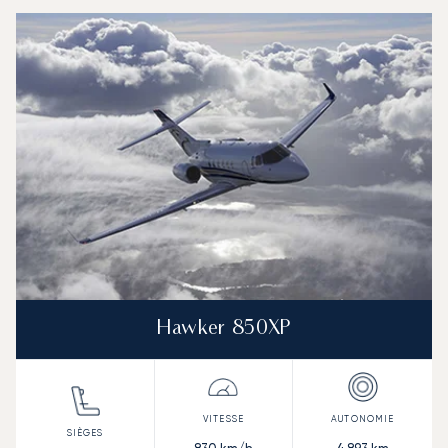
Aéroport de Kerry : Les 3 modèles d'aéronefs les plus f
Photo de l'aéronef
Modèle d'aéronef
Sièges
Vitesse (km/h)
Vitesse (nœuds)
Autonomie (km)
Autonomie (NM)
Hawker 850XP