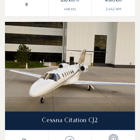
830
km/h
4 893
km
8
448
kts
2 642
NM
Cessna Citation CJ2