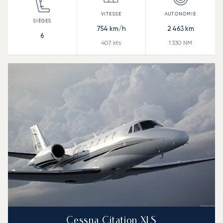
754
km/h
2 463
km
6
407
kts
1 330
NM
Cessna Citation XLS