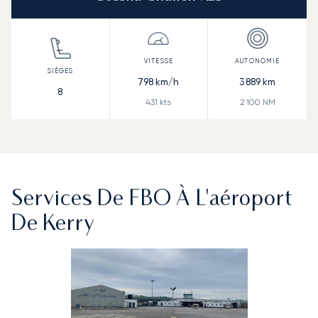
798
km/h
3 889
km
8
431
kts
2 100
NM
Services De FBO À L'aéroport
De Kerry