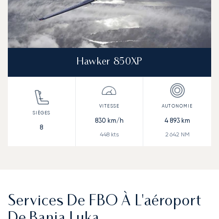
Hawker 850XP
830
km/h
4 893
km
8
448
kts
2 642
NM
Services De FBO À L'aéroport
De Banja Luka