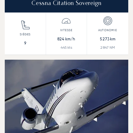
Cessna Citation Sovereign
824
km/h
5 273
km
9
445
kts
2 847
NM