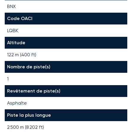
BNX
Code OACI
LQBK
Altitude
122 m (400 ft)
Nombre de piste(s)
1
Revêtement de piste(s)
Asphalte
Piste la plus longue
2 500
m (
8 202
ft)