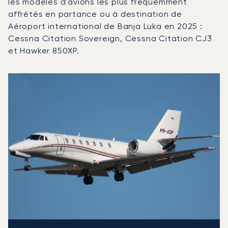
les modèles d'avions les plus fréquemment
affrétés en partance ou à destination de
Aéroport international de Banja Luka en 2025 :
Cessna Citation Sovereign, Cessna Citation CJ3
et Hawker 850XP.
Aéroport international de Banja Luka : Les 3 modèles d'
Photo de l'aéronef
Modèle d'aéronef
Sièges
Vitesse (km/h)
Vitesse (nœuds)
Autonomie (km)
Autonomie (NM)