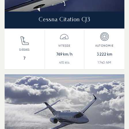
Cessna Citation CJ3
769
km/h
3 222
km
7
415
kts
1 740
NM