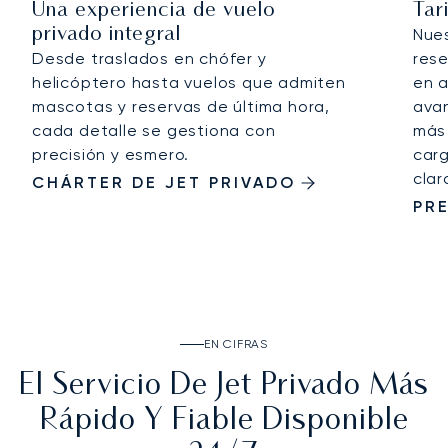
Una experiencia de vuelo
Tar
privado integral
Nue
Desde traslados en chófer y
rese
helicóptero hasta vuelos que admiten
en a
mascotas y reservas de última hora,
avan
cada detalle se gestiona con
más 
precisión y esmero.
carg
clar
CHÁRTER DE JET PRIVADO
PR
EN CIFRAS
El Servicio De Jet Privado Más
Rápido Y Fiable Disponible