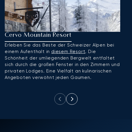
Cervo Mountain Resort
G
Erleben Sie das Beste der Schweizer Alpen bei
A
einem Aufenthalt in
diesem Resort
. Die
e
Schönheit der umliegenden Bergwelt entfaltet
A
sich durch die großen Fenster in den Zimmern und
ex
privaten Lodges. Eine Vielfalt an kulinarischen
R
Angeboten verwöhnt jeden Gaumen.
e
h