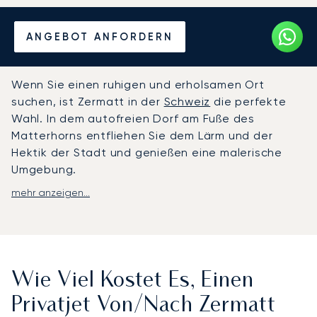
Mieten Sie einen Privatjet
ANGEBOT ANFORDERN
von/nach Zermatt
Wenn Sie einen ruhigen und erholsamen Ort
suchen, ist Zermatt in der
Schweiz
die perfekte
Wahl. In dem autofreien Dorf am Fuße des
Matterhorns entfliehen Sie dem Lärm und der
Hektik der Stadt und genießen eine malerische
Umgebung.
mehr anzeigen...
Obwohl Zermatt nicht direkt angeflogen werden
kann, gelangen Sie per Hubschraubertransfer oder
Hubschraubercharter von einem internationalen
Flughafen (Genf ist der nächstgelegene) aus im
Handumdrehen dorthin. Erleben Sie in Zermatt den
Wie Viel Kostet Es, Einen
idyllischen Urlaub, von dem Sie schon immer
geträumt haben.
Privatjet Von/nach Zermatt