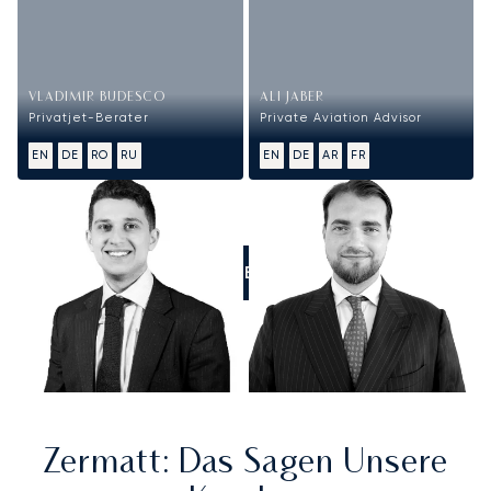
VLADIMIR BUDESCO
ALI JABER
Privatjet-Berater
Private Aviation Advisor
EN
DE
RO
RU
EN
DE
AR
FR
RUFEN SIE UNS AN
Zermatt
: Das Sagen Unsere