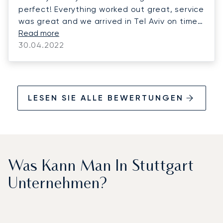
perfect! Everything worked out great, service
was great and we arrived in Tel Aviv on time.
Thank you very much, we are looking forward
Read more
to the return flight!
30.04.2022
LESEN SIE ALLE BEWERTUNGEN
Was Kann Man In Stuttgart
Unternehmen?