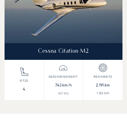
Cessna Citation M2
743
km/h
2.191
km
4
401
kts
1.183
NM