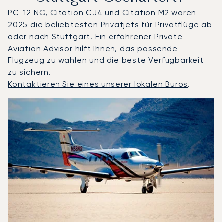
PC-12 NG, Citation CJ4 und Citation M2 waren
2025 die beliebtesten Privatjets für Privatflüge ab
oder nach Stuttgart. Ein erfahrener Private
Aviation Advisor hilft Ihnen, das passende
Flugzeug zu wählen und die beste Verfügbarkeit
zu sichern.
Kontaktieren Sie eines unserer lokalen Büros
.
Stuttgart : Die 3 meistgeflogenen Flugzeugmodelle nach
Foto des Flugzeugs
Flugzeugmodell
S
Geschwindigkeit (km/h)
Geschwindigkeit (Knoten)
Reichw
Reichweite (NM)