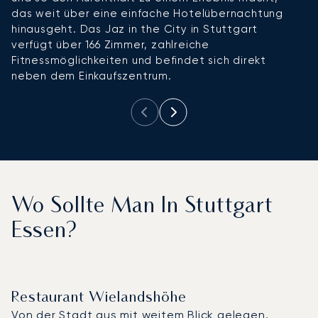
das weit über eine einfache Hotelübernachtung
H
hinausgeht. Das Jaz in the City in Stuttgart
fr
verfügt über 166 Zimmer, zahlreiche
b
Fitnessmöglichkeiten und befindet sich direkt
d
neben dem Einkaufszentrum.
Wo Sollte Man In Stuttgart
Essen?
Restaurant Wielandshöhe
Von der Stadt aus mit weitem Blick gelegen,