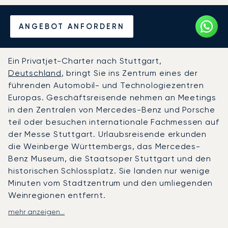
Mieten Sie einen Privatjet
ANGEBOT ANFORDERN
von/nach Stuttgart
Ein Privatjet-Charter nach Stuttgart,
Deutschland
, bringt Sie ins Zentrum eines der
führenden Automobil- und Technologiezentren
Europas. Geschäftsreisende nehmen an Meetings
in den Zentralen von Mercedes-Benz und Porsche
teil oder besuchen internationale Fachmessen auf
der Messe Stuttgart. Urlaubsreisende erkunden
die Weinberge Württembergs, das Mercedes-
Benz Museum, die Staatsoper Stuttgart und den
historischen Schlossplatz. Sie landen nur wenige
Minuten vom Stadtzentrum und den umliegenden
Weinregionen entfernt.
mehr anzeigen...
LunaJets organisiert Flüge zum Flughafen
Stuttgart (STR) nach Flugplänen, die sich ganz