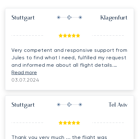
Stuttgart
Klagenfurt
Very competent and responsive support from
Jules to find what I need, fulfilled my request
and informed me about all flight details.
Thanks.
Read more
03.07.2024
Stuttgart
Tel Aviv
Thank you very much ... the flight was