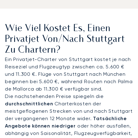
nach Ihren Wünschen richten. Wir arrangieren
private Transfers zur Messe Stuttgart, zu den
Unternehmenszentralen im Automobilviertel oder
Wie Viel Kostet Es, Einen
zu den Weingütern im Neckartal. An Bord Ihres
Privatjets genießen Sie geräumige Sitze, Gourmet-
Privatjet Von/nach Stuttgart
Catering und absolute Privatsphäre. Viele Kunden
Zu Chartern?
wählen diese Route für hochrangige Meetings in
der Automobilbranche oder für exklusive Besuche
Ein Privatjet-Charter von Stuttgart kostet je nach
des Stuttgarter Weindorfs und landen direkt im
Reiseziel und Flugzeugtyp zwischen ca. 5.600 €
Herzen des deutschen Innovationskorridors.
und 11.300 €. Flüge von Stuttgart nach München
beginnen bei 5.600 €, während Routen nach Palma
Mit zwei Jahrzehnten Erfahrung war LunaJets der
de Mallorca ab 11.300 € verfügbar sind.
erste europäische Privatjet-Broker, der die
Die nachstehenden Preise spiegeln die
Argus®-Zertifizierung erhielt – ein Beleg für unser
durchschnittlichen
Charterkosten der
Engagement für Sicherheit, Integrität und
meistgeflogenen Strecken von und nach Stuttgart
Flexibilität. Für Stuttgart unterstützen wir unsere
der vergangenen 12 Monate wider.
Tatsächliche
Kunden bei der Sicherung günstiger Slots während
Angebote können niedriger
oder höher ausfallen,
großer Messen, Produkteinführungen oder
abhängig von Saisonalität, Flugzeugverfügbarkeit,
saisonaler Veranstaltungen und gewährleisten so