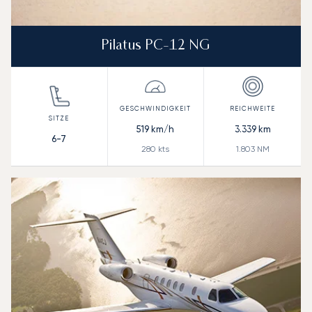
Pilatus PC-12 NG
519
km/h
3.339
km
6-7
280
kts
1.803
NM