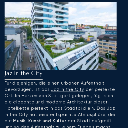
Jaz in the City
W
Für diejenigen, die einen urbanen Aufenthalt
In
bevorzugen, ist das
Jaz in the City
der perfekte
S
Ort. Im Herzen von Stuttgart gelegen, fügt sich
S
die elegante und moderne Architektur dieser
d
Hotelkette perfekt in das Stadtbild ein. Das Jaz
W
in the City hat eine entspannte Atmosphäre, die
Au
die
Musik, Kunst und Kultur
der Stadt aufgreift
di
und so den Aufenthalt zu einem Erlebnis macht,
i