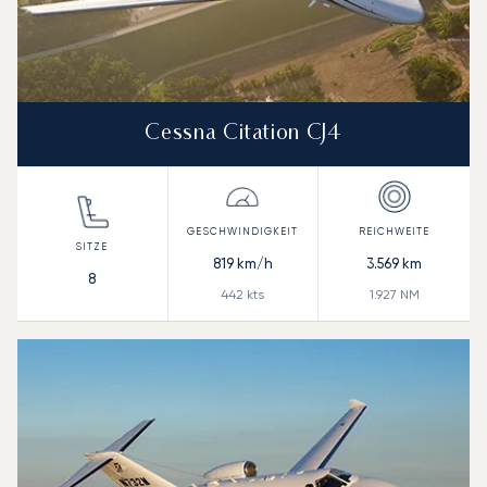
Cessna Citation CJ4
819
km/h
3.569
km
8
442
kts
1.927
NM