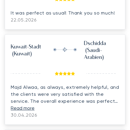
It was perfect as usual! Thank you so much!
22.05.2026
Dschidda
Kuwait-Stadt
(Saudi-
(Kuwait)
Arabien)
Majd Alwaa, as always, extremely helpful, and
the clients were very satisfied with the
service. The overall experience was perfect.
We look forward to continuing our
Read more
cooperation and doing more business
30.04.2026
together.