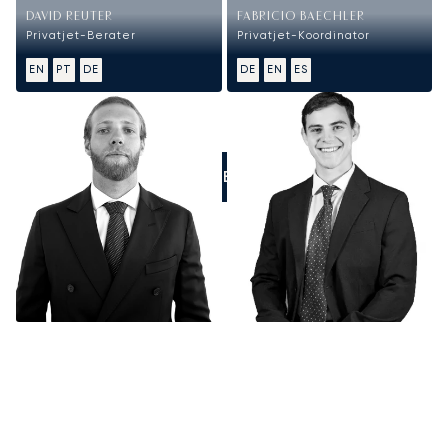
DAVID REUTER
FABRICIO BAECHLER
Privatjet-Berater
Privatjet-Koordinator
EN
PT
DE
DE
EN
ES
RUFEN SIE UNS AN