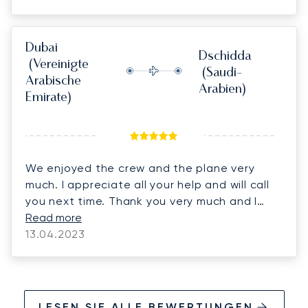
ground services of Astonsky LBG and Saudia
Private Aviation Dammam, who worked hand-
on-hand to achieve a flawless and hassle-
Dubai
Dschidda
free service. Generally, Luna Jets is indeed
(Vereinigte
(Saudi-
reliable/dependable and I will always count
Arabische
Arabien)
on you when it comes to chartered flight
Emirate)
requirements. Erwann, kudos! Luna Jets
nailed it again.
We enjoyed the crew and the plane very
much. I appreciate all your help and will call
you next time. Thank you very much and I
hope to do business with you in future.
Read more
13.04.2023
LESEN SIE ALLE BEWERTUNGEN