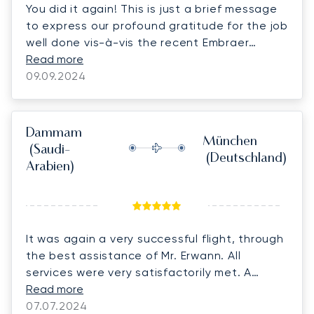
You did it again! This is just a brief message
to express our profound gratitude for the job
well done vis-à-vis the recent Embraer
Lineage 1000 flight from LBG Paris to
Read more
Dammam, Saudi Arabia on 7th September. It
09.09.2024
was well-organized, every detail was on
point and no stone was left unturned as we
carefully planned. The success was due to
Dammam
München
you, who spearheaded your team, and our
(Saudi-
(Deutschland)
good 2-way communication worked well,
Arabien)
which added to its positive outcome. Let me
take this opportunity to thank Benjamin as
well, who one way or another patiently
assisted the family from the moment they
It was again a very successful flight, through
stepped at the LBG Airport until they
the best assistance of Mr. Erwann. All
departed. He deserves a salute as well.
services were very satisfactorily met. A
Likewise, the entire flight was safely
salute to Erwann and his entire team !
Read more
executed with superb in-flight services as
07.07.2024
commented by the family. This includes the