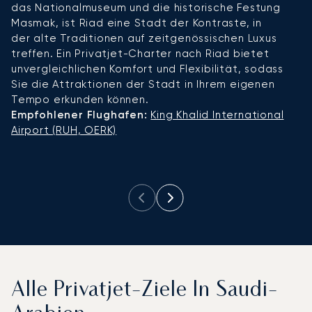
das Nationalmuseum und die historische Festung
G
Masmak, ist Riad eine Stadt der Kontraste, in
u
der alte Traditionen auf zeitgenössischen Luxus
E
treffen. Ein Privatjet-Charter nach Riad bietet
g
unvergleichlichen Komfort und Flexibilität, sodass
f
Sie die Attraktionen der Stadt in Ihrem eigenen
Pr
Tempo erkunden können.
re
Empfohlener Flughafen:
King Khalid International
I
Airport (RUH, OERK)
S
E
In
Alle Privatjet-Ziele In Saudi-