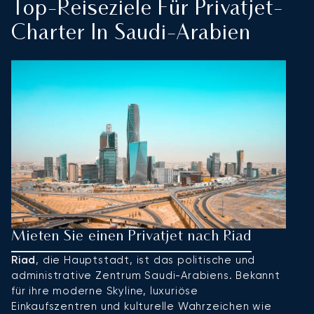
Top-Reiseziele Für Privatjet-
Charter In Saudi-Arabien
Mieten Sie einen Privatjet nach Riad
M
D
Riad
, die Hauptstadt, ist das politische und
administrative Zentrum Saudi-Arabiens. Bekannt
D
für ihre moderne Skyline, luxuriöse
s
Einkaufszentren und kulturelle Wahrzeichen wie
hi